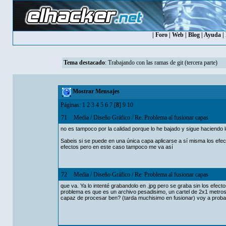
|
Foro
|
Web
|
Blog
|
Ayuda
|
Tema destacado
:
Trabajando con las ramas de git (tercera parte)
Mostrar Mensajes
Páginas:
1
2
3
4
5
6
7
[
8
]
9
10
71
Media
/
Diseño Gráfico
/
Re: Problema al fusionar capas
no es tampoco por la calidad porque lo he bajado y sigue haciendo 
Sabeis si se puede en una única capa aplicarse a sí misma los efecto
efectos pero en este caso tampoco me va así
72
Media
/
Diseño Gráfico
/
Re: Problema al fusionar capas
que va. Ya lo intenté grabandolo en .jpg pero se graba sin los efect
problema es que es un archivo pesadisimo, un cartel de 2x1 metros
capaz de procesar ben? (tarda muchisimo en fusionar) voy a probar