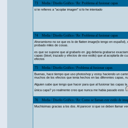
73
Media
/
Diseño Gráfico
/
Re: Problema al fusionar capas
si te refieres a "acoplar imagen" si lo he intentado
74
Media
/
Diseño Gráfico
/
Re: Problema al fusionar capas
Ahoramismo no se que es lo de flatten image(lo tengo en español), 
probado miles de cosas.
es que se supone que al grabarlo en .jpg deberia grabarse exactame
capas (bisel, trazado y efectos de ese estilo) que al acoplarla de c
efectos
75
Media
/
Diseño Gráfico
/
Problema al fusionar capas
Buenas, hace tiempo que uso photoshop y estoy haciendo un cartel 
muchos de los efectos que tenia hechos en las diferentes capas, 
Alguien sabe que tengo que hacer para que al fusionar las capas la
única capa? yo realmente creo que nunca me habia pasado esto
76
Media
/
Diseño Gráfico
/
Re: Como se llaman este estilo de ima
Muchisimas gracias a los dos. Al parecer si que se deben llamar vec