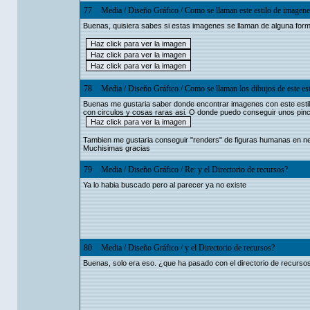
77
Media
/
Diseño Gráfico
/
Como se llaman este estilo de imagene
Buenas, quisiera sabes si estas imagenes se llaman de alguna form
78
Media
/
Diseño Gráfico
/
Como se llaman los dibujos de este est
Buenas me gustaria saber donde encontrar imagenes con este estilo
con circulos y cosas raras asi. O donde puedo conseguir unos pin
Tambien me gustaria conseguir "renders" de figuras humanas en neg
Muchisimas gracias
79
Media
/
Diseño Gráfico
/
Re: y el Directorio de recursos?
Ya lo habia buscado pero al parecer ya no existe
80
Media
/
Diseño Gráfico
/
y el Directorio de recursos?
Buenas, solo era eso. ¿que ha pasado con el directorio de recurs