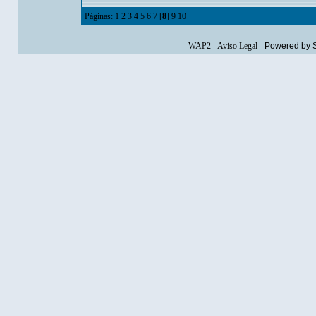
Páginas:
1
2
3
4
5
6
7
[
8
]
9
10
WAP2
-
Aviso Legal
-
Powered by 