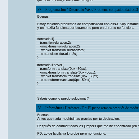
que tiene el código basicamente igual
37
Programación
/
Desarrollo Web
/
Problema compatibilidad css3
Buenas.
Estoy teniendo problemas de compatibilidad con css3. Supuestament
y en mozilla funciona perfectamente pero en chrome no funciona.
#entrada li{
transition-duration:2s;
-moz-transition-duration:2s;
-webkit-transition-duration:2s;
-o-transition-duration:2s;
}
#entrada li:hover{
transform:translate(0px,-50px);
-moz-transform:translate(0px,-50px);
-webkit-transform:translate(0px,-50px);
-o-transform:translate(0px,-50px);
}
Sabéis como lo puedo solucionar?
38
Informática
/
Hardware
/
Re: El pc no arranca después de modi
Buenas!
Antes que nada muchísimas gracias por tu dedicación.
Después de cambiar todos los jumpers que me he encontrado (en n
PD: Lo de la pila ya lo probé pero no funcionó.