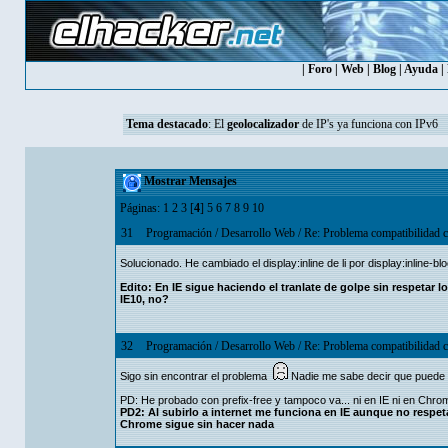
|
Foro
|
Web
|
Blog
|
Ayuda
|
Tema destacado
: El
geolocalizador
de IP's ya funciona con IPv6
Mostrar Mensajes
Páginas:
1
2
3
[
4
]
5
6
7
8
9
10
31
Programación
/
Desarrollo Web
/
Re: Problema compatibilidad 
Solucionado. He cambiado el display:inline de li por display:inline-b
Edito: En IE sigue haciendo el tranlate de golpe sin respetar l
IE10, no?
32
Programación
/
Desarrollo Web
/
Re: Problema compatibilidad 
Sigo sin encontrar el problema
Nadie me sabe decir que puede
PD: He probado con prefix-free y tampoco va... ni en IE ni en Chrom
PD2: Al subirlo a internet me funciona en IE aunque no respet
Chrome sigue sin hacer nada