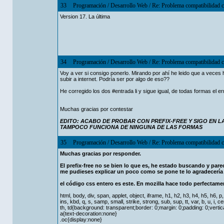
33
Programación
/
Desarrollo Web
/
Re: Problema compatibilidad 
Version 17. La última
34
Programación
/
Desarrollo Web
/
Re: Problema compatibilidad 
Voy a ver si consigo ponerlo. Mirando por ahí he leido que a veces
subir a internet. Podría ser por algo de eso??
He corregido los dos #entrada li y sigue igual, de todas formas el err
Muchas gracias por contestar
EDITO: ACABO DE PROBAR CON PREFIX-FREE Y SIGO EN L
TAMPOCO FUNCIONA DE NINGUNA DE LAS FORMAS
35
Programación
/
Desarrollo Web
/
Re: Problema compatibilidad 
Muchas gracias por responder.
El prefix-free no se bien lo que es, he estado buscando y parec
me pudieses explicar un poco como se pone te lo agradecerí
el código css entero es este. En mozilla hace todo perfectame
html, body, div, span, applet, object, iframe, h1, h2, h3, h4, h5, h6, p
ins, kbd, q, s, samp, small, strike, strong, sub, sup, tt, var, b, u, i, cente
th, td{background: transparent;border: 0;margin: 0;padding: 0;vertica
a{text-decoration:none}
.oc{display:none}