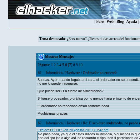
|
Foro
|
Web
|
Blog
|
Ayuda
|
Tema destacado
:
¿Eres nuevo? ¿Tienes dudas acerca del funcionam
Mostrar Mensajes
Páginas:
1
2
3
4
5
6
[
7
]
8
9
10
61
Informática
/
Hardware
/
Ordenador no enciende
Buenas. Ayer cuando llegué a mi casa el ordenador no se encendia.
no me lo pueden asegurar.
Que puede ser? La fuente de alimentación?
Si fuese procesador, o gráfica por lo menos haria el intento de enc
El ordenador no reacciona absolutamente nada.
Muchisimas gracias
62
Informática
/
Hardware
/
Re: Disco duro multimedia, no puedo 
Cita de: PFLOPS en 20 Agosto 2010, 01:42 am
No pasa nada, ya que el estos discos multimedia, o al menos lo que
son del tipo jsd o algo asi, no recuerdo el tipo, son 4 particiones