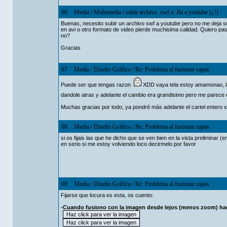
66
Media
/
Multimedia
/
subir archivo .swf o .fla a youtube (¿?)
Buenas, necesito subir un archivo swf a youtube pero no me deja su
en avi o otro formato de video pierde muchisima calidad. Quiero pa
no?
Gracias
67
Media
/
Diseño Gráfico
/
Re: Problema al fusionar capas
Puede ser que tengas razon
XDD vaya tela estoy amamonao, la 
dandole atras y adelante el cambio era grandisimo pero me parece 
Muchas gracias por todo, ya pondré más adelante el cartel entero x 
68
Media
/
Diseño Gráfico
/
Re: Problema al fusionar capas
si os fijais las que he dicho que se ven bien en la vista preliminar (
en serio si me estoy volviendo loco decirmelo por favor
69
Media
/
Diseño Gráfico
/
Re: Problema al fusionar capas
Fijarse que locura es esta, os cuento:
-Cuando fusiono con la imagen desde lejos (menos zoom) hac