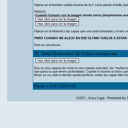
Fijarse en el hombre subido encima de la F como pierde el brillo (tod
PEROO
-Cuando fusiono con la imagen desde cerca (simplemente a
Fijarse en el historial y las capas que uno está fusionado y el otro n
PERO CUANDO ME ALEJO EN ESE ÚLTIMO VUELVE A ESTAR 
Esto es una locura
70
Media
/
Diseño Gráfico
/
Re: Problema al fusionar capas
Eso es una captura de como lo veo cuando está bien, los "muñecos" 
que parezca que tienen profundidad. Cuando lo fusiono el único cam
letras se va, todo lo demás queda perfecto, todas las capas bien 
Páginas:
1
2
3
4
5
6
[
7
]
8
9
10
WAP2
-
Aviso Legal
-
Powered by 