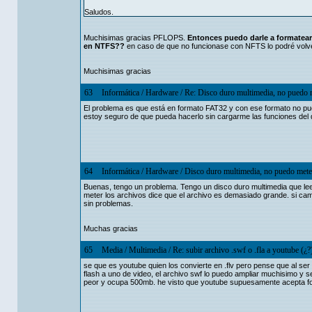
Saludos.
Muchisimas gracias PFLOPS.
Entonces puedo darle a formatea
en NTFS??
en caso de que no funcionase con NFTS lo podré volve
Muchisimas gracias
63
Informática
/
Hardware
/
Re: Disco duro multimedia, no puedo 
El problema es que está en formato FAT32 y con ese formato no pu
estoy seguro de que pueda hacerlo sin cargarme las funciones del 
64
Informática
/
Hardware
/
Disco duro multimedia, no puedo mete
Buenas, tengo un problema. Tengo un disco duro multimedia que lee
meter los archivos dice que el archivo es demasiado grande. si cam
sin problemas.
Muchas gracias
65
Media
/
Multimedia
/
Re: subir archivo .swf o .fla a youtube (¿?
se que es youtube quien los convierte en .flv pero pense que al ser 
flash a uno de video, el archivo swf lo puedo ampliar muchisimo y
peor y ocupa 500mb. he visto que youtube supuesamente acepta fo