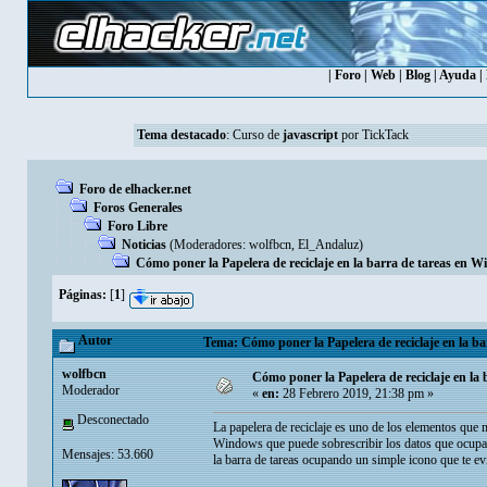
|
Foro
|
Web
|
Blog
|
Ayuda
|
Tema destacado
:
Curso de
javascript
por TickTack
Foro de elhacker.net
Foros Generales
Foro Libre
Noticias
(Moderadores:
wolfbcn
,
El_Andaluz
)
Cómo poner la Papelera de reciclaje en la barra de tareas en 
Páginas:
[
1
]
Autor
Tema: Cómo poner la Papelera de reciclaje en la b
wolfbcn
Cómo poner la Papelera de reciclaje en la
Moderador
«
en:
28 Febrero 2019, 21:38 pm »
Desconectado
La papelera de reciclaje es uno de los elementos que 
Windows que puede sobrescribir los datos que ocupaba
Mensajes: 53.660
la barra de tareas ocupando un simple icono que te ev