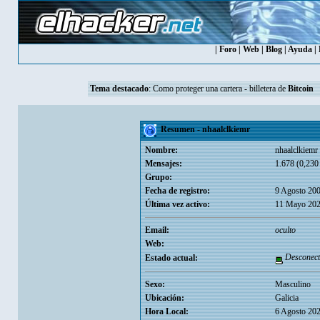
|
Foro
|
Web
|
Blog
|
Ayuda
|
Tema destacado
:
Como proteger una cartera - billetera de
Bitcoin
Resumen - nhaalclkiemr
Nombre:
nhaalclkiemr
Mensajes:
1.678 (0,230 
Grupo:
Fecha de registro:
9 Agosto 200
Última vez activo:
11 Mayo 202
Email:
oculto
Web:
Desconect
Estado actual:
Sexo:
Masculino
Ubicación:
Galicia
Hora Local:
6 Agosto 202