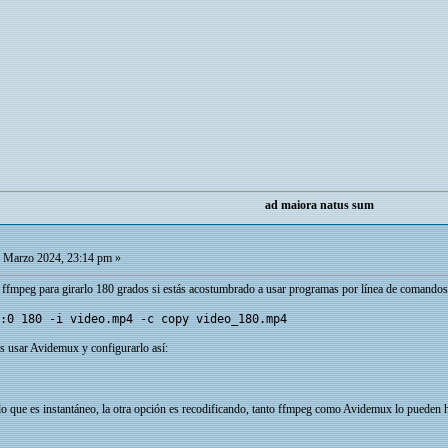
ad maiora natus sum
 Marzo 2024, 23:14 pm »
r ffmpeg para girarlo 180 grados si estás acostumbrado a usar programas por línea de comandos
:0 180 -i video.mp4 -c copy video_180.mp4
es usar Avidemux y configurarlo así:
or lo que es instantáneo, la otra opción es recodificando, tanto ffmpeg como Avidemux lo pued