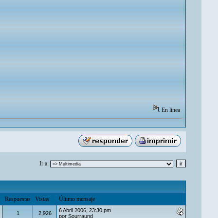
En línea
Ir a:
Respuestas
Vistas
Último mensaje
6 Abril 2006, 23:30 pm
1
2,926
por
Sourraund