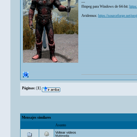
---
ffmpeg para Windows de 64-bit:
https
Avidemux:
https://sourceforge.net/pro
Páginas:
[
1
]
Mensajes similares
Asunto
Voltear videos
Multimedia