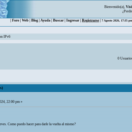
Bienvenido(a),
Visi
¿Perdi
|
Foro
|
Web
|
Blog
|
Ayuda
|
Buscar
|
Ingresar
|
Registrarse
|
7 Agosto 2026, 17:35 
con IPv6
0 Usuarios
s)
24, 22:00 pm »
eves. Como puedo hacer para darle la vuelta al mismo?