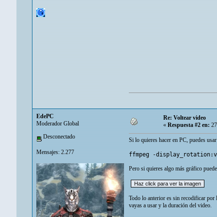
EdePC
Re: Voltear video
Moderador Global
«
Respuesta #2 en:
27
Desconectado
Si lo quieres hacer en PC, puedes usa
Mensajes: 2.277
ffmpeg -display_rotation:v
Pero si quieres algo más gráfico pued
Todo lo anterior es sin recodificar p
vayas a usar y la duración del video.