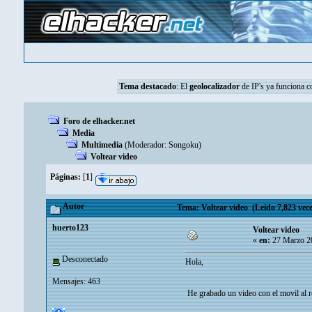
Tema destacado
: El
geolocalizador
de IP's ya funciona 
Foro de elhacker.net
Media
Multimedia
(Moderador:
Songoku
)
Voltear video
Páginas:
[
1
]
Autor
Tema: Voltear video (Leído 7,823 vece
huerto123
Voltear video
«
en:
27 Marzo 20
Desconectado
Hola,
Mensajes: 463
He grabado un video con el movil al r