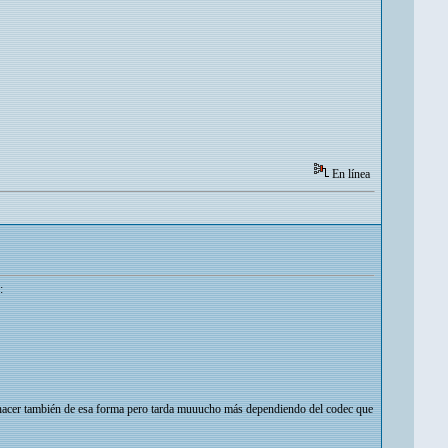
En línea
:
en hacer también de esa forma pero tarda muuucho más dependiendo del codec que