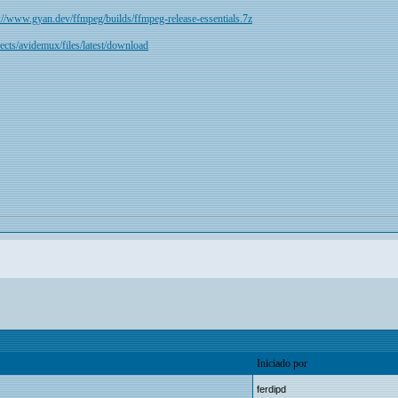
://www.gyan.dev/ffmpeg/builds/ffmpeg-release-essentials.7z
jects/avidemux/files/latest/download
Iniciado por
ferdipd