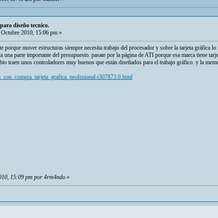
para diseño tecnico.
Octubre 2010, 15:06 pm »
e porque mover estructuras siempre necesita trabajo del procesador y sobre la tarjeta gráfica 
sita una parte importante del presupuesto. pasate por la página de ATI porque esa marca tiene tarje
io traen unos controladores muy buenos que están diseñados para el trabajo gráfico. y la memo
da_con_compra_tarjeta_grafica_profesional-t307873.0.html
2010, 15:09 pm por 4rm4ndo
»