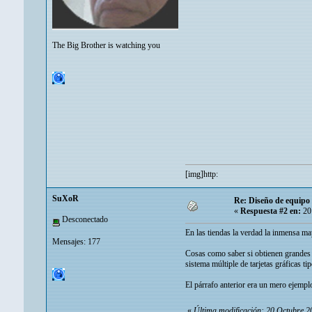
The Big Brother is watching you
[img]http:
SuXoR
Re: Diseño de equipo 
«
Respuesta #2 en:
20 
Desconectado
En las tiendas la verdad la inmensa m
Mensajes: 177
Cosas como saber si obtienen grandes v
sistema múltiple de tarjetas gráficas ti
El párrafo anterior era un mero ejemplo
«
Última modificación: 20 Octubre 