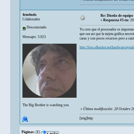
4rm4ndo
Re: Diseño de equipo 
Colaborador
«
Respuesta #3 en:
20 
Desconectado
Yo creo que el procesador es important
que sea asi que la tarjeta gráfica nece
Mensajes: 3.023
caras y con pocos recursos pero a camb
http://foro.elhacker.net/hardware/ayu
The Big Brother is watching you
«
Última modificación: 20 Octubre 
[img]http:
Páginas:
[
1
]