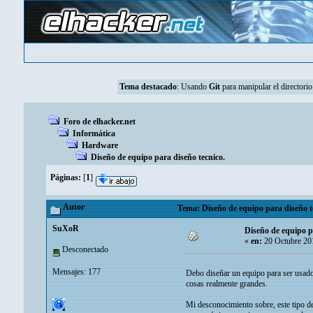
Tema destacado
:
Usando
Git
para manipular el directorio
Foro de elhacker.net
Informática
Hardware
Diseño de equipo para diseño tecnico.
Páginas:
[
1
]
Autor
Tema: Diseño de equipo para diseño te
SuXoR
Diseño de equipo p
«
en:
20 Octubre 20
Desconectado
Mensajes: 177
Debo diseñar un equipo para ser usad
cosas realmente grandes.
Mi desconocimiento sobre, este tipo de