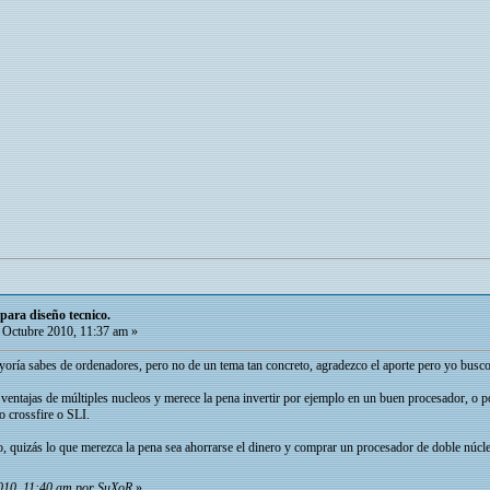
para diseño tecnico.
Octubre 2010, 11:37 am »
ayoría sabes de ordenadores, pero no de un tema tan concreto, agradezco el aporte pero yo busc
entajas de múltiples nucleos y merece la pena invertir por ejemplo en un buen procesador, o por
po crossfire o SLI.
, quizás lo que merezca la pena sea ahorrarse el dinero y comprar un procesador de doble núcleo 
2010, 11:40 am por SuXoR
»