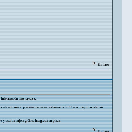
En línea
o información mas precisa.
 el contrario el procesamiento se realiza en la GPU y es mejor instalar un
y usar la tarjeta gráfica integrada en placa.
En línea