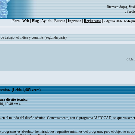
Bienvenido(a),
Visi
¿Perdi
|
Foro
|
Web
|
Blog
|
Ayuda
|
Buscar
|
Ingresar
|
Registrarse
|
7 Agosto 2026, 12:44 
 de trabajo, el índice y commits (segunda parte)
0 Usu
cnico. (Leído 4,985 veces)
ara diseño tecnico.
10, 10:48 am »
o en el mundo del diseño técnico. Concretamente, con el programa AUTOCAD, se que va ser em
 programas es absoluto, he mirado los requisitos mínimos del programa, pero el objetivo es qu