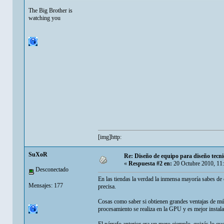
The Big Brother is
watching you
[img]http:
SuXoR
Re: Diseño de equipo para diseño tecni
«
Respuesta #2 en:
20 Octubre 2010, 11
Desconectado
En las tiendas la verdad la inmensa mayoría sabes de
Mensajes: 177
precisa.
Cosas como saber si obtienen grandes ventajas de múlt
procesamiento se realiza en la GPU y es mejor instalar