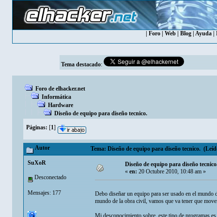
|
Foro
|
Web
|
Blog
|
Ayuda
|
Tema destacado
:
Foro de elhacker.net
Informática
Hardware
Diseño de equipo para diseño tecnico.
Páginas:
[
1
]
Autor
Tema: Diseño de equipo para diseño tecnico. (Leíd
SuXoR
Diseño de equipo para diseño tecnico
«
en:
20 Octubre 2010, 10:48 am »
Desconectado
Mensajes: 177
Debo diseñar un equipo para ser usado en el mundo 
mundo de la obra civil, vamos que va tener que move
Mi desconocimiento sobre, este tipo de programas es 