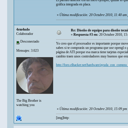
El párrafo anterior era un mero ejemplo, quizás lo qu
gráfica integrada en placa.
«
Última modificación: 20 Octubre 2010, 11:40 am
4rm4ndo
Re: Diseño de equipo para diseño tecni
Colaborador
«
Respuesta #3 en:
20 Octubre 2010, 15
Desconectado
Yo creo que el procesador es importante porque mover 
sabes si te comprarás un programa que use opengl o gli
Mensajes: 3.023
página de ATI porque esa marca tiene tarjetas especial
cambio traen unos controladores muy buenos que están
http://foro.elhacker.net/hardware/ayuda_con_compra_
The Big Brother is
watching you
«
Última modificación: 20 Octubre 2010, 15:09 p
[img]http: