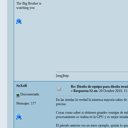
The Big Brother is
watching you
[img]http:
SuXoR
Re: Diseño de equipo para diseño tecni
«
Respuesta #2 en:
20 Octubre 2010, 11
Desconectado
En las tiendas la verdad la inmensa mayoría sabes de
Mensajes: 177
precisa.
Cosas como saber si obtienen grandes ventajas de múlt
procesamiento se realiza en la GPU y es mejor instalar
El párrafo anterior era un mero ejemplo, quizás lo qu