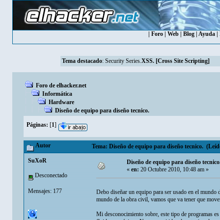
|
Foro
|
Web
|
Blog
|
Ayuda
|
Tema destacado
:
Security Series.
XSS. [Cross Site Scripting]
Foro de elhacker.net
Informática
Hardware
Diseño de equipo para diseño tecnico.
Páginas:
[
1
]
Autor
Tema: Diseño de equipo para diseño tecnico. (Leíd
SuXoR
Diseño de equipo para diseño tecnico
«
en:
20 Octubre 2010, 10:48 am »
Desconectado
Mensajes: 177
Debo diseñar un equipo para ser usado en el mundo 
mundo de la obra civil, vamos que va tener que move
Mi desconocimiento sobre, este tipo de programas es 