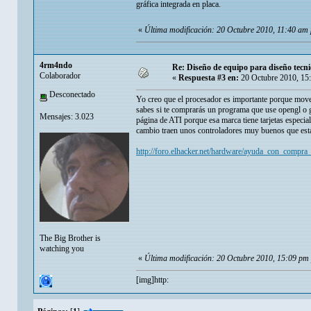
gráfica integrada en placa.
«
Última modificación: 20 Octubre 2010, 11:40 am
4rm4ndo
Re: Diseño de equipo para diseño tecni
Colaborador
«
Respuesta #3 en:
20 Octubre 2010, 15
Desconectado
Yo creo que el procesador es importante porque mover 
sabes si te comprarás un programa que use opengl o gli
Mensajes: 3.023
página de ATI porque esa marca tiene tarjetas especial
cambio traen unos controladores muy buenos que están
http://foro.elhacker.net/hardware/ayuda_con_compra_
The Big Brother is
watching you
«
Última modificación: 20 Octubre 2010, 15:09 p
[img]http: