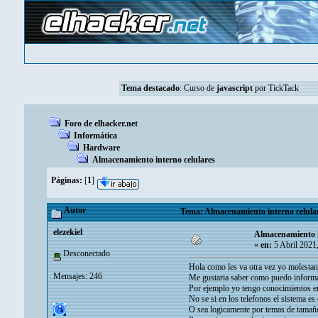
Tema destacado
:
Curso de
javascript
por TickTack
Foro de elhacker.net
Informática
Hardware
Almacenamiento interno celulares
Páginas:
[
1
]
Autor
Tema: Almacenamiento interno celular
elezekiel
Almacenamiento i
«
en:
5 Abril 2021
Desconectado
Hola como les va otra vez yo molesta
Mensajes: 246
Me gustaria saber como puedo informa
Por ejemplo yo tengo conocimientos e
No se si en los telefonos el sistema es
O sea logicamente por temas de tamañ