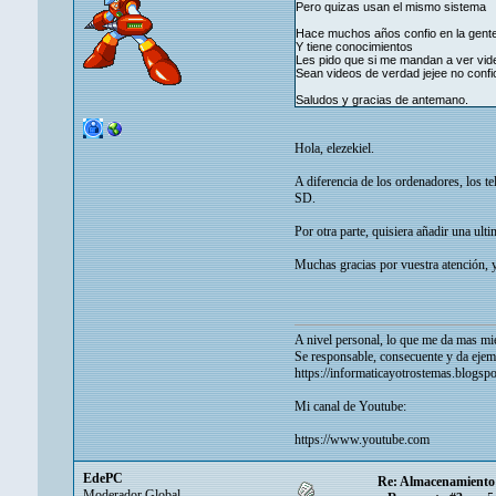
Pero quizas usan el mismo sistema
Hace muchos años confio en la gente
Y tiene conocimientos
Les pido que si me mandan a ver vid
Sean videos de verdad jejee no confi
Saludos y gracias de antemano.
Hola, elezekiel.
A diferencia de los ordenadores, los te
SD.
Por otra parte, quisiera añadir una ult
Muchas gracias por vuestra atención, y
A nivel personal, lo que me da mas mie
Se responsable, consecuente y da ejem
https://informaticayotrostemas.blogsp
Mi canal de Youtube:
https://www.youtube.com
EdePC
Re: Almacenamiento 
Moderador Global