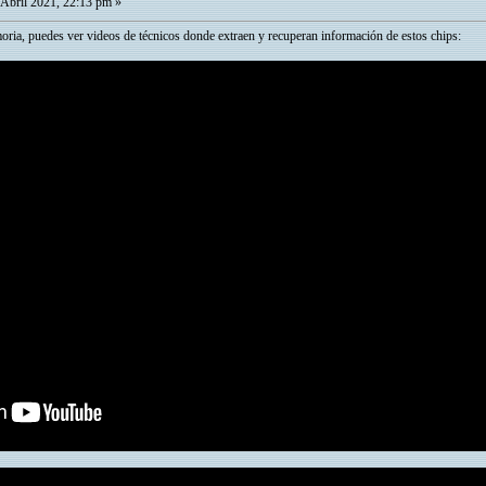
Abril 2021, 22:13 pm »
moria, puedes ver videos de técnicos donde extraen y recuperan información de estos chips: