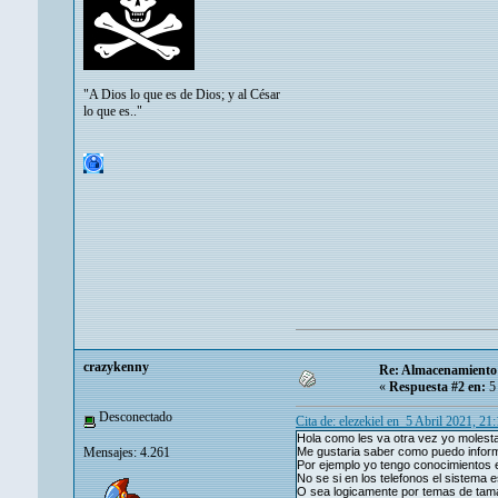
"A Dios lo que es de Dios; y al César
lo que es.."
crazykenny
Re: Almacenamiento 
«
Respuesta #2 en:
5 
Desconectado
Cita de: elezekiel en 5 Abril 2021, 21
Hola como les va otra vez yo molest
Mensajes: 4.261
Me gustaria saber como puedo infor
Por ejemplo yo tengo conocimientos 
No se si en los telefonos el sistema 
O sea logicamente por temas de tam