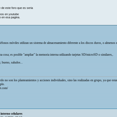
 de este foro que es seria
eos en youtube
o en esa pagina.
léfonos móviles utilizan un sistema de almacenamiento diferente a los discos duros, o almenos en 
ima cosa; es posible "ampliar" la memoria interna utilizando tarjetas SD/microSD o similares,.
, bueno, saludos...
do no son los planteamientos y acciones individuales, sino las realizadas en grupo, ya que est
plo.
ot.com/
interno celulares