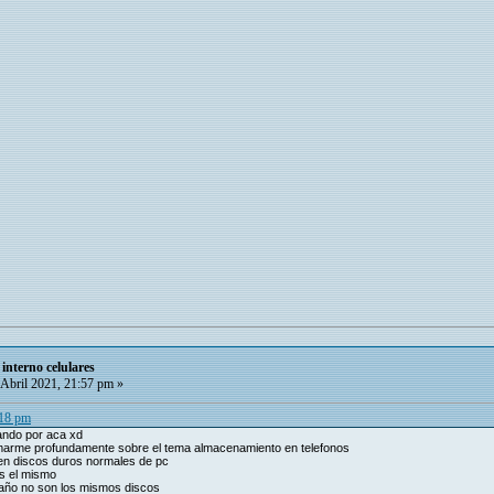
interno celulares
Abril 2021, 21:57 pm »
:18 pm
ando por aca xd
marme profundamente sobre el tema almacenamiento en telefonos
en discos duros normales de pc
es el mismo
año no son los mismos discos