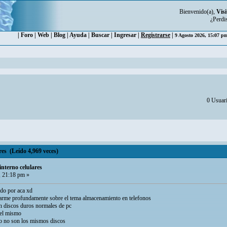
Bienvenido(a),
Visi
¿Perdi
|
Foro
|
Web
|
Blog
|
Ayuda
|
Buscar
|
Ingresar
|
Registrarse
|
9 Agosto 2026, 15:07 
0 Usuari
es (Leído 4,969 veces)
nterno celulares
, 21:18 pm »
ndo por aca xd
rme profundamente sobre el tema almacenamiento en telefonos
n discos duros normales de pc
 el mismo
o no son los mismos discos