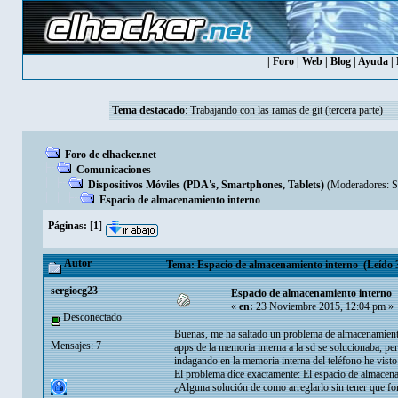
|
Foro
|
Web
|
Blog
|
Ayuda
|
Tema destacado
:
Trabajando con las ramas de git (tercera parte)
Foro de elhacker.net
Comunicaciones
Dispositivos Móviles (PDA's, Smartphones, Tablets)
(Moderadores:
S
Espacio de almacenamiento interno
Páginas:
[
1
]
Autor
Tema: Espacio de almacenamiento interno (Leído 3
sergiocg23
Espacio de almacenamiento interno
«
en:
23 Noviembre 2015, 12:04 pm »
Desconectado
Buenas, me ha saltado un problema de almacenamiento
Mensajes: 7
apps de la memoria interna a la sd se solucionaba, per
indagando en la memoria interna del teléfono he vis
El problema dice exactamente: El espacio de almacena
¿Alguna solución de como arreglarlo sin tener que fo