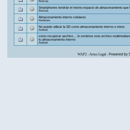
Noticias
Smartphones tendrán el mismo espacio de almacenamiento que
Noticias
Almacenamiento interno celulares
Hardware
No puedo utilizar la SD como almacenamiento interno o mixto
Android
como recuperar aechivo.... lo sentimos este archivo multimedian
tu almacenamiento interno
Android
WAP2
-
Aviso Legal
-
Powered by 