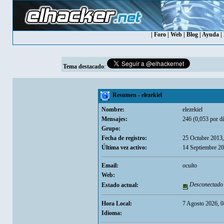
|
Foro
|
Web
|
Blog
|
Ayuda
|
Tema destacado
:
Resumen - elezekiel
Nombre:
elezekiel
Mensajes:
246 (0,053 por dí
Grupo:
Fecha de registro:
25 Octubre 2013,
Última vez activo:
14 Septiembre 20
Email:
oculto
Web:
Desconectado
Estado actual:
Hora Local:
7 Agosto 2026, 0
Idioma: