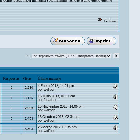
ada donde puedo hacer llamadas( solo llamadas) así que asumo que lo que me
En línea
Ir a:
Respuestas
Vistas
Último mensaje
4 Enero 2012, 14:21 pm
0
2,230
por
wolfbcn
16 Junio 2013, 01:57 am
1
3,145
por
fanatico
15 Noviembre 2013, 14:05 pm
0
2,333
por
wolfbcn
13 Octubre 2016, 02:34 am
0
2,453
por
wolfbcn
26 Marzo 2017, 03:35 am
0
3,803
por
wolfbcn