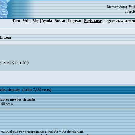
Bienvenido(a),
Visi
¿Perdi
|
Foro
|
Web
|
Blog
|
Ayuda
|
Buscar
|
Ingresar
|
Registrarse
|
7 Agosto 2026, 03:30 a
Bitcoin
s:
Shell Root
,
rub'n
)
es virtuales (Leído 7,339 veces)
ores móviles virtuales
0:00 pm »
n europa) que se vaya apagando al red 2G y 3G de telefonía.