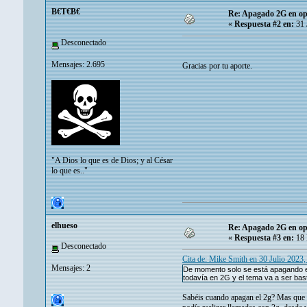
B€T€B€
Re: Apagado 2G en ope
«
Respuesta #2 en:
31 
Desconectado
Mensajes: 2.695
Gracias por tu aporte.
"A Dios lo que es de Dios; y al César
lo que es.."
elhueso
Re: Apagado 2G en ope
«
Respuesta #3 en:
18 
Desconectado
Cita de: Mike Smith en 30 Julio 2023
Mensajes: 2
De momento solo se está apagando e
todavía en 2G y el tema va a ser bas
Sabéis cuando apagan el 2g? Mas que n