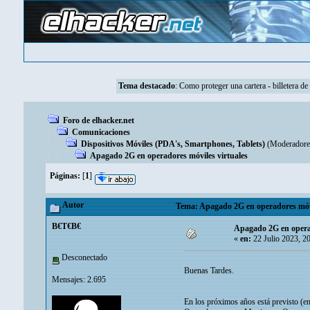
Tema destacado
:
Como proteger una cartera - billetera de
Foro de elhacker.net
Comunicaciones
Dispositivos Móviles (PDA's, Smartphones, Tablets)
(Moderadore
Apagado 2G en operadores móviles virtuales
Páginas:
[
1
]
Autor
Tema: Apagado 2G en operadores móvil
B€T€B€
Apagado 2G en operad
«
en:
22 Julio 2023, 2
Desconectado
Buenas Tardes.
Mensajes: 2.695
En los próximos años está previsto (e