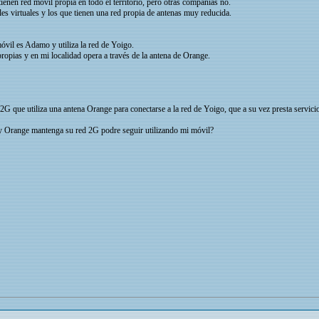
nen red móvil propia en todo el territorio, pero otras compañías no.
es virtuales y los que tienen una red propia de antenas muy reducida.
óvil es Adamo y utiliza la red de Yoigo.
opias y en mi localidad opera a través de la antena de Orange.
.
2G que utiliza una antena Orange para conectarse a la red de Yoigo, que a su vez presta servic
l y Orange mantenga su red 2G podre seguir utilizando mi móvil?