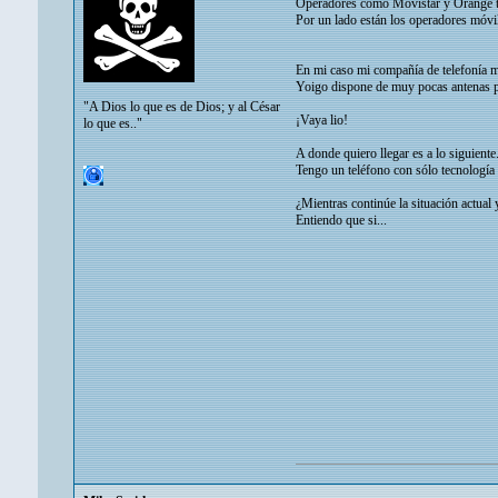
Operadores como Movistar y Orange tie
Por un lado están los operadores móvil
En mi caso mi compañía de telefonía m
Yoigo dispone de muy pocas antenas pr
"A Dios lo que es de Dios; y al César
¡Vaya lio!
lo que es.."
A donde quiero llegar es a lo siguiente
Tengo un teléfono con sólo tecnología 
¿Mientras continúe la situación actua
Entiendo que si...