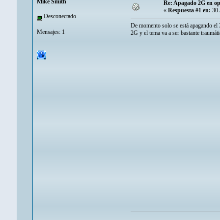
Mike Smith
Re: Apagado 2G en ope
«
Respuesta #1 en:
30 
Desconectado
De momento solo se está apagando el 
Mensajes: 1
2G y el tema va a ser bastante traumáti