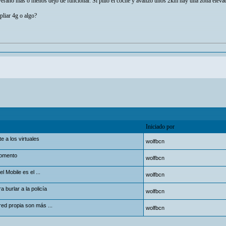
 verano más o menos dejo de funcionar. Si pillo el coche y avanzo unos 2km hay una zona elev
pliar 4g o algo?
Iniciado por
 a los virtuales
wolfbcn
momento
wolfbcn
 Mobile es el ...
wolfbcn
a burlar a la policía
wolfbcn
red propia son más ...
wolfbcn