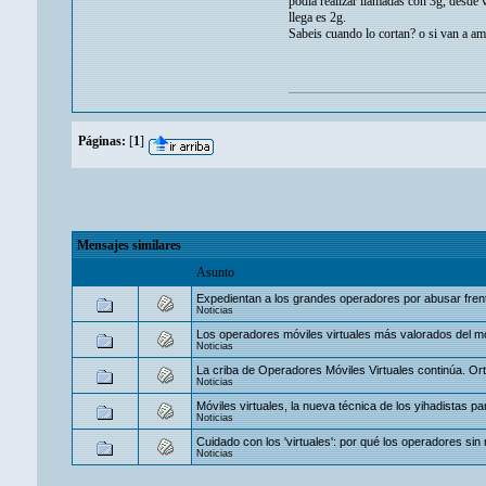
podía realizar llamadas con 3g, desde
llega es 2g.
Sabeis cuando lo cortan? o si van a am
Páginas:
[
1
]
Mensajes similares
Asunto
Expedientan a los grandes operadores por abusar frente
Noticias
Los operadores móviles virtuales más valorados del 
Noticias
La criba de Operadores Móviles Virtuales continúa. Ortel
Noticias
Móviles virtuales, la nueva técnica de los yihadistas par
Noticias
Cuidado con los 'virtuales': por qué los operadores sin 
Noticias