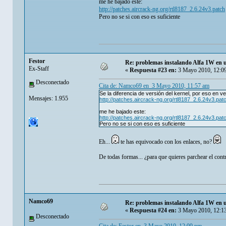
me he bajado este:
http://patches.aircrack-ng.org/rtl8187_2.6.24v3.patch
Pero no se si con eso es suficiente
Festor
Re: problemas instalando Alfa 1W en
Ex-Staff
«
Respuesta #23 en:
3 Mayo 2010, 12:0
Desconectado
Cita de: Namco69 en 3 Mayo 2010, 11:57 am
Se la diferencia de versión del kernel, por eso en v
Mensajes: 1.955
http://patches.aircrack-ng.org/rtl8187_2.6.24v3.pat
me he bajado este:
http://patches.aircrack-ng.org/rtl8187_2.6.24v3.pat
Pero no se si con eso es suficiente
Eh...
te has equivocado con los enlaces, no?
De todas formas... ¿para que quieres parchear el cont
Namco69
Re: problemas instalando Alfa 1W en
«
Respuesta #24 en:
3 Mayo 2010, 12:1
Desconectado