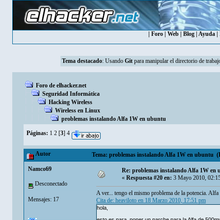
|
Foro
|
Web
|
Blog
|
Ayuda
|
Tema destacado
:
Usando
Git
para manipular el directorio de trabaj
Foro de elhacker.net
Seguridad Informática
Hacking Wireless
Wireless en Linux
problemas instalando Alfa 1W en ubuntu
Páginas:
1
2
[
3
]
4
Autor
Tema: problemas instalando Alfa 1W en ubuntu (L
Namco69
Re: problemas instalando Alfa 1W en
«
Respuesta #20 en:
3 Mayo 2010, 02:1
Desconectado
A ver... tengo el mismo problema de la potencia. Alf
Mensajes: 17
Cita de: heaviloto en 18 Marzo 2010, 17:51 pm
hola,
esto es para poner un parche para la Alfa de 500mv, 