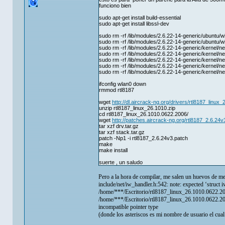
funciono bien
sudo apt-get install build-essential
sudo apt-get install libssl-dev
sudo rm -rf /lib/modules/2.6.22-14-generic/ubuntu/wi
sudo rm -rf /lib/modules/2.6.22-14-generic/ubuntu/wi
sudo rm -rf /lib/modules/2.6.22-14-generic/kernel/n
sudo rm -rf /lib/modules/2.6.22-14-generic/kernel/
sudo rm -rf /lib/modules/2.6.22-14-generic/kernel/
sudo rm -rf /lib/modules/2.6.22-14-generic/kernel
sudo rm -rf /lib/modules/2.6.22-14-generic/kernel/n
ifconfig wlan0 down
rmmod rtl8187
wget
http://dl.aircrack-ng.org/drivers/rtl8187_linux_
unzip rtl8187_linux_26.1010.zip
cd rtl8187_linux_26.1010.0622.2006/
wget
http://patches.aircrack-ng.org/rtl8187_2.6.24v
tar xzf drv.tar.gz
tar xzf stack.tar.gz
patch -Np1 -i rtl8187_2.6.24v3.patch
make
make install
suerte , un saludo
Pero a la hora de compilar, me salen un huevos de me
include/net/iw_handler.h:542: note: expected ‘struct i
/home/***/Escritorio/rtl8187_linux_26.1010.0622.20
/home/***/Escritorio/rtl8187_linux_26.1010.0622.2
incompatible pointer type
(donde los asteriscos es mi nombre de usuario el cua