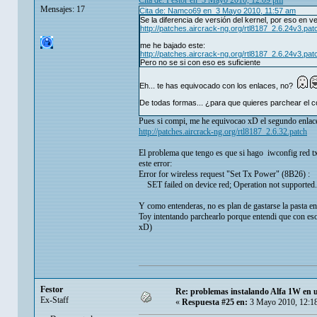
Cita de: Festor en 3 Mayo 2010, 12:09 pm
Mensajes: 17
Cita de: Namco69 en 3 Mayo 2010, 11:57 am
Se la diferencia de versión del kernel, por eso en 
http://patches.aircrack-ng.org/rtl8187_2.6.24v3.pat
me he bajado este:
http://patches.aircrack-ng.org/rtl8187_2.6.24v3.pat
Pero no se si con eso es suficiente
Eh... te has equivocado con los enlaces, no?
De todas formas... ¿para que quieres parchear el c
Pues si compi, me he equivocao xD el segundo enlace
http://patches.aircrack-ng.org/rtl8187_2.6.32.patch
El problema que tengo es que si hago iwconfig red t
este error:
Error for wireless request "Set Tx Power" (8B26) :
SET failed on device red; Operation not supported.
Y como entenderas, no es plan de gastarse la pasta e
Toy intentando parchearlo porque entendi que con eso 
xD)
Festor
Re: problemas instalando Alfa 1W en
Ex-Staff
«
Respuesta #25 en:
3 Mayo 2010, 12:1