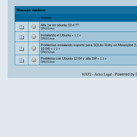
Mensajes similares
Asunto
Alfa 1w en ubuntu 10.4 ??
GNU/Linux
Instalando el Ubuntu
«
1
2
»
GNU/Linux
Problemas instalando soporte para SQLite-Ruby en Metasploit (
10.04)
«
1
2
»
GNU/Linux
Problema con Ubuntu 12.04 y alfa 1W
«
1
2
»
GNU/Linux
WAP2
-
Aviso Legal
-
Powered by 