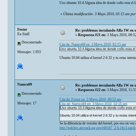
Uso ubuntu 10.4 Alguna idea de donde coño esta el 
«
Última modificación: 3 Mayo 2010, 03:15 am po
Festor
Re: problemas instalando Alfa 1W en
Ex-Staff
«
Respuesta #21 en:
3 Mayo 2010, 09:5
Desconectado
Cita de: Namco69 en 3 Mayo 2010, 02:15 am
Uso ubuntu 10.4 Alguna idea de donde coño esta el
Mensajes: 1.955
Ubuntu 10.04 utiliza el kernel 2.6.32 y tu estas inten
Namco69
Re: problemas instalando Alfa 1W en
«
Respuesta #22 en:
3 Mayo 2010, 11:5
Desconectado
Cita de: Festor en 3 Mayo 2010, 09:52 am
Mensajes: 17
Cita de: Namco69 en 3 Mayo 2010, 02:15 am
Uso ubuntu 10.4 Alguna idea de donde coño esta el
Ubuntu 10.04 utiliza el kernel 2.6.32 y tu estas inte
Se la diferencia de versión del kernel, por eso en vez
http://patches.aircrack-ng.org/rtl8187_2.6.24v3.patch