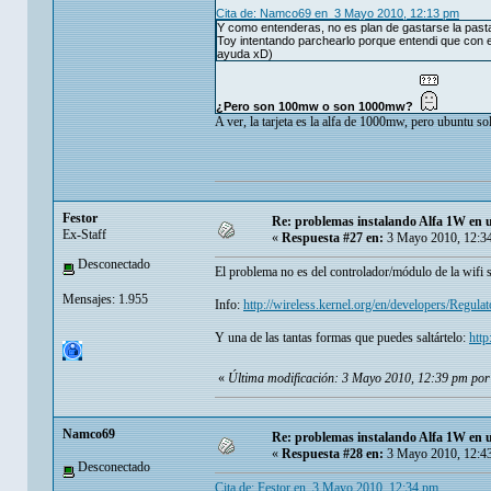
Cita de: Namco69 en 3 Mayo 2010, 12:13 pm
Y como entenderas, no es plan de gastarse la past
Toy intentando parchearlo porque entendi que con es
ayuda xD)
¿Pero son 100mw o son 1000mw?
A ver, la tarjeta es la alfa de 1000mw, pero ubuntu s
Festor
Re: problemas instalando Alfa 1W en
Ex-Staff
«
Respuesta #27 en:
3 Mayo 2010, 12:3
Desconectado
El problema no es del controlador/módulo de la wifi
Mensajes: 1.955
Info:
http://wireless.kernel.org/en/developers/Regu
Y una de las tantas formas que puedes saltártelo:
http
«
Última modificación: 3 Mayo 2010, 12:39 pm por
Namco69
Re: problemas instalando Alfa 1W en
«
Respuesta #28 en:
3 Mayo 2010, 12:4
Desconectado
Cita de: Festor en 3 Mayo 2010, 12:34 pm