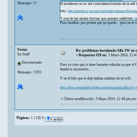
Mensajes: 17
El problema no es del controlador/módulo de la wifi
Info:
http://wireless.kernel.org/en/developers/Regu
Y una de las tantas formas que puedes saltártelo:
h
Pues hombre, por probar que no quede... pero no le 
Festor
Re: problemas instalando Alfa 1W en
Ex-Staff
«
Respuesta #29 en:
3 Mayo 2010, 12:4
Desconectado
Pues yo creo que si tiene bastante relación ya que el
donde te encuentres...
Mensajes: 1.955
Y en el hilo que te deje hablan tambien de tu wifi:
http://foro.seguridadwireless.net/zona-linux/alfa-1w-
«
Última modificación: 3 Mayo 2010, 12:48 pm por
Páginas:
1
2
[
3
]
4