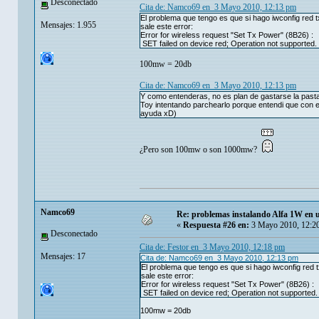
Desconectado
Cita de: Namco69 en 3 Mayo 2010, 12:13 pm
El problema que tengo es que si hago iwconfig red 
Mensajes: 1.955
sale este error:
Error for wireless request "Set Tx Power" (8B26) :
SET failed on device red; Operation not supported.
100mw = 20db
Cita de: Namco69 en 3 Mayo 2010, 12:13 pm
Y como entenderas, no es plan de gastarse la past
Toy intentando parchearlo porque entendi que con es
ayuda xD)
¿Pero son 100mw o son 1000mw?
Namco69
Re: problemas instalando Alfa 1W en
«
Respuesta #26 en:
3 Mayo 2010, 12:2
Desconectado
Cita de: Festor en 3 Mayo 2010, 12:18 pm
Mensajes: 17
Cita de: Namco69 en 3 Mayo 2010, 12:13 pm
El problema que tengo es que si hago iwconfig red
sale este error:
Error for wireless request "Set Tx Power" (8B26) :
SET failed on device red; Operation not supported.
100mw = 20db