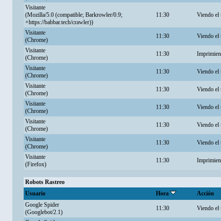
Visitante
(Mozilla/5.0 (compatible; Barkrowler/0.9;
11:30
Viendo el
+https://babbar.tech/crawler))
Visitante
11:30
Viendo el
(Chrome)
Visitante
11:30
Imprimien
(Chrome)
Visitante
11:30
Viendo el
(Chrome)
Visitante
11:30
Viendo el
(Chrome)
Visitante
11:30
Viendo el
(Chrome)
Visitante
11:30
Viendo el
(Chrome)
Visitante
11:30
Viendo el
(Chrome)
Visitante
11:30
Imprimien
(Firefox)
Robots Rastreo
Usuario
Hora
Acción
Google Spider
11:30
Viendo el
(Googlebot/2.1)