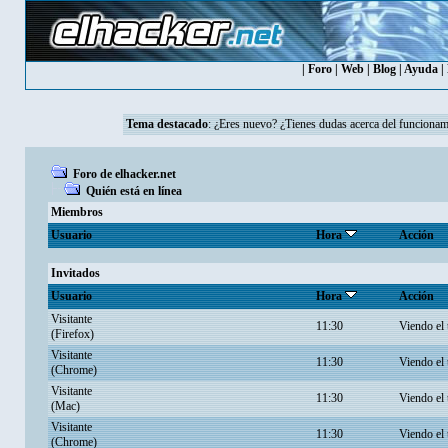
|
Foro
|
Web
|
Blog
|
Ayuda
|
Tema destacado
:
¿Eres nuevo? ¿Tienes dudas acerca del funcionam
Foro de elhacker.net
Quién está en línea
Miembros
Usuario
Hora
Acción
Invitados
Usuario
Hora
Acción
Visitante
11:30
Viendo el
(Firefox)
Visitante
11:30
Viendo el
(Chrome)
Visitante
11:30
Viendo el
(Mac)
Visitante
11:30
Viendo el
(Chrome)