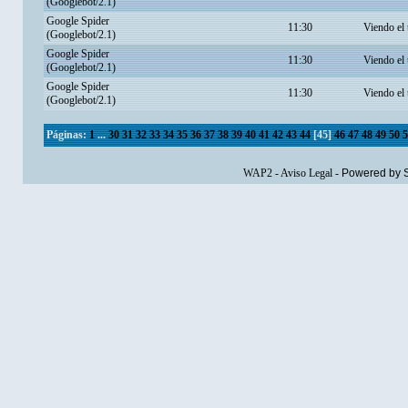
(Googlebot/2.1)
Google Spider
11:30
Viendo el
(Googlebot/2.1)
Google Spider
11:30
Viendo el
(Googlebot/2.1)
Google Spider
11:30
Viendo el
(Googlebot/2.1)
Páginas:
1
...
30
31
32
33
34
35
36
37
38
39
40
41
42
43
44
[
45
]
46
47
48
49
50
5
WAP2
-
Aviso Legal
-
Powered by 