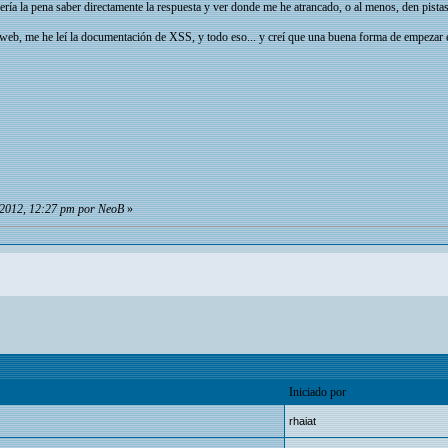
ría la pena saber directamente la respuesta y ver donde me he atrancado, o al menos, den pistas 
 web, me he leí la documentación de XSS, y todo eso... y creí que una buena forma de empezar 
e 2012, 12:27 pm por NeoB
»
Iniciado por
rhaiat