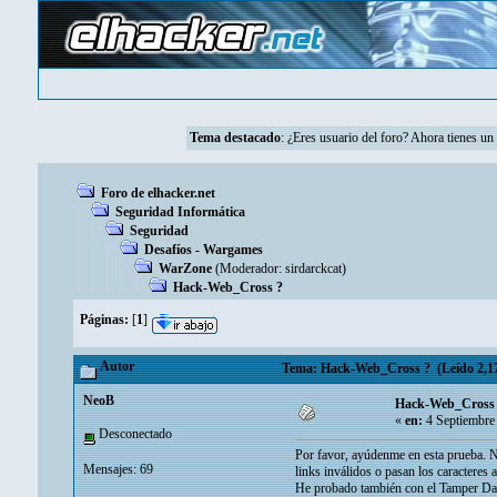
Tema destacado
: ¿Eres usuario del foro? Ahora tienes u
Foro de elhacker.net
Seguridad Informática
Seguridad
Desafíos - Wargames
WarZone
(Moderador:
sirdarckcat
)
Hack-Web_Cross ?
Páginas:
[
1
]
Autor
Tema: Hack-Web_Cross ? (Leído 2,17
NeoB
Hack-Web_Cross
«
en:
4 Septiembre
Desconectado
Por favor, ayúdenme en esta prueba. No
Mensajes: 69
links inválidos o pasan los caracteres
He probado también con el Tamper Dat