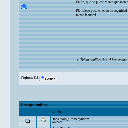
En fin, que no puedo y creo que merece
PD: Llevo poco en el lío de seguridad
minan la moral...
«
Última modificación: 4 Septiembr
Páginas:
[
1
]
Mensajes similares
Asunto
Hack-Web_Cross ayuda!!!!!!!!
WarZone