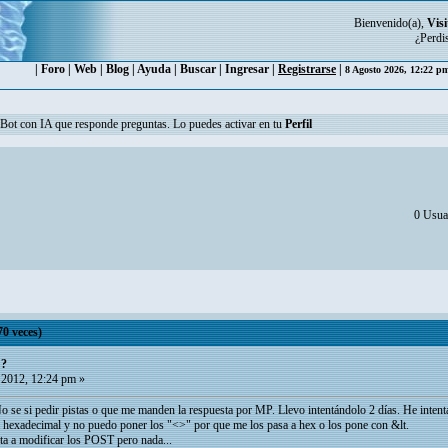
Bienvenido(a),
Visi
¿Perdi
|
Foro
|
Web
|
Blog
|
Ayuda
|
Buscar
|
Ingresar
|
Registrarse
|
8 Agosto 2026, 12:22 
n Bot con IA que responde preguntas. Lo puedes activar en tu
Perfil
0 Usuar
0 veces)
 ?
 2012, 12:24 pm »
 se si pedir pistas o que me manden la respuesta por MP. Llevo intentándolo 2 días. He intenta
 a hexadecimal y no puedo poner los "<>" por que me los pasa a hex o los pone con &lt.
a a modificar los POST pero nada...