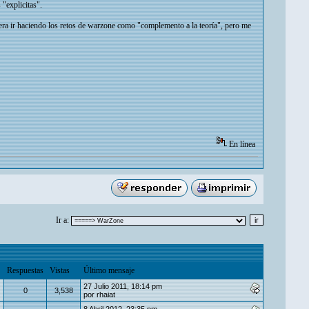
"explicitas".
era ir haciendo los retos de warzone como "complemento a la teoría", pero me
En línea
Ir a:
Respuestas
Vistas
Último mensaje
27 Julio 2011, 18:14 pm
0
3,538
por
rhaiat
8 Abril 2012, 23:35 pm