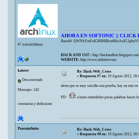
AHORA EN SOFTONIC || CLICK 
Base64: QWNhYmFzIGRlIHBlcmRlciAxIG1pbn
#! /win/archlinux
HACK AND 1337 :
http://hackandleet.blogspot.com
WEBSITE:
http://www.infiniterware.
kaiserr
Re: Hack-Web_Cross
«
Respuesta #7 en:
10 Agosto 2012, 18:
Desconectado
alerta que es muy sencilla esta prueba, hay un tuto en
Mensajes: 242
PD:
a buen entendedor pocas palabras hacen fa
constancia y dedicacion
Puntoinfinito
Re: Hack-Web_Cross
«
Respuesta #8 en:
10 Agosto 2012, 18: