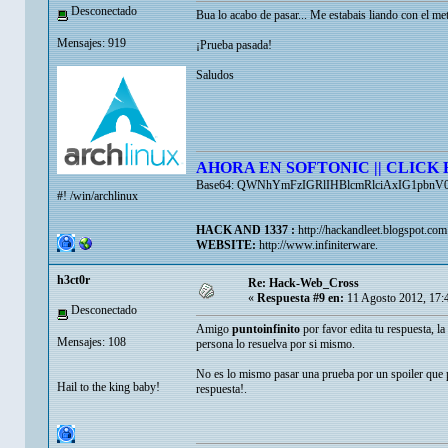
Desconectado
Bua lo acabo de pasar... Me estabais liando con el me
Mensajes: 919
¡Prueba pasada!
Saludos
AHORA EN SOFTONIC || CLICK 
Base64: QWNhYmFzIGRlIHBlcmRlciAxIG1pbn
#! /win/archlinux
HACK AND 1337 :
http://hackandleet.blogspot.com
WEBSITE:
http://www.infiniterware.
h3ct0r
Re: Hack-Web_Cross
«
Respuesta #9 en:
11 Agosto 2012, 17:
Desconectado
Amigo
puntoinfinito
por favor edita tu respuesta, 
Mensajes: 108
persona lo resuelva por si mismo.
No es lo mismo pasar una prueba por un spoiler que p
Hail to the king baby!
respuesta!.