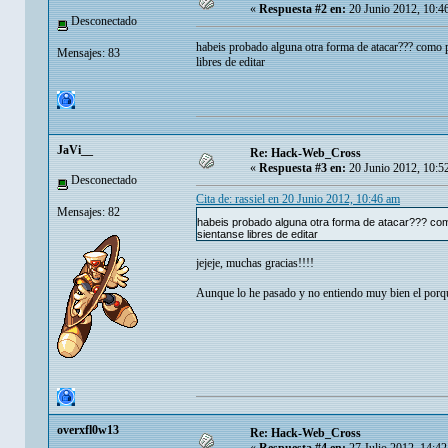
«
Respuesta #2 en:
20 Junio 2012, 10:4
Desconectado
habeis probado alguna otra forma de atacar??? como
Mensajes: 83
libres de editar
JaVi__
Re: Hack-Web_Cross
«
Respuesta #3 en:
20 Junio 2012, 10:5
Desconectado
Cita de: rassiel en 20 Junio 2012, 10:46 am
Mensajes: 82
habeis probado alguna otra forma de atacar??? co
sientanse libres de editar
jejeje, muchas gracias!!!!
Aunque lo he pasado y no entiendo muy bien el porque
overxfl0w13
Re: Hack-Web_Cross