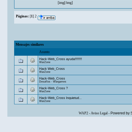
[img[/img]
Páginas:
[
1
]
2
Mensajes similares
Asunto
Hack-Web_Cross ayuda!!!!!!!!
WarZone
Hack Web_Cross
WarZone
Hack-Web_Cross
Desafíos - Wargames
Hack-Web_Cross ?
WarZone
Hack-Web_Cross Inquietud...
WarZone
WAP2
-
Aviso Legal
-
Powered by 