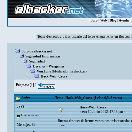
|
Foro
|
Web
|
Blog
|
Ayuda
|
Tema destacado
: ¿Eres usuario del foro? Ahora tienes un Bot con 
Foro de elhacker.net
Seguridad Informática
Seguridad
Desafíos - Wargames
WarZone
(Moderador:
sirdarckcat
)
Hack-Web_Cross
Páginas:
[
1
]
2
Autor
Tema: Hack-Web_Cross (Leído 9,543 veces)
JaVi__
Hack-Web_Cross
«
en:
19 Junio 2012, 17:13 pm »
Desconectado
Buenas despues de leerme varios post relaccionados c
Mensajes: 82
nuevo.