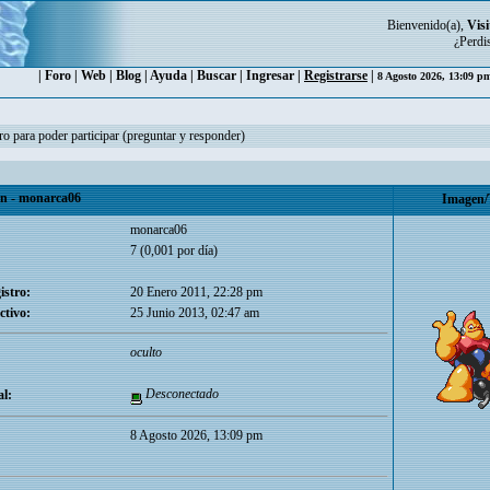
Bienvenido(a),
Visi
¿Perdi
|
Foro
|
Web
|
Blog
|
Ayuda
|
Buscar
|
Ingresar
|
Registrarse
|
8 Agosto 2026, 13:09 
ro para poder participar (preguntar y responder)
 - monarca06
Imagen/
monarca06
7 (0,001 por día)
istro:
20 Enero 2011, 22:28 pm
ctivo:
25 Junio 2013, 02:47 am
oculto
Desconectado
l:
8 Agosto 2026, 13:09 pm