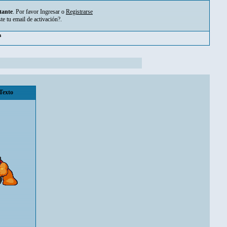
tante
. Por favor
Ingresar
o
Registrarse
ste tu
email de activación?
.
pm
Texto