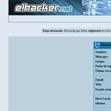
Tema destacado
:
Recuerda que debes
registrarte
en el fo
Resumen
Nombre:
Mensajes:
Grupo:
Fecha de reg
Última vez a
Email:
Web:
Estado actua
Hora Local:
Idioma: