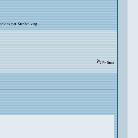
.
imple as that. Stephen king
En línea