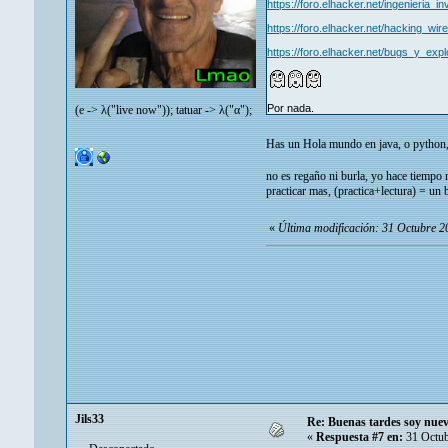
https://foro.elhacker.net/ingenieria_i
https://foro.elhacker.net/hacking_wir
https://foro.elhacker.net/bugs_y_expl
Por nada.
(e -> λ("live now")); tatuar -> λ("α");
Has un Hola mundo en java, o python, o
no es regaño ni burla, yo hace tiempo
practicar mas, (practica+lectura) = un
«
Última modificación: 31 Octubre 2
Jils33
Re: Buenas tardes soy nuev
«
Respuesta #7 en:
31 Octub