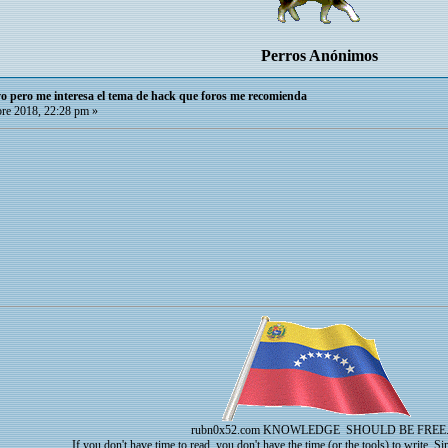
Perros Anónimos
o pero me interesa el tema de hack que foros me recomienda
re 2018, 22:28 pm »
rubn0x52.com
KNOWLEDGE SHOULD BE FREE
If you don't have time to read, you don't have the time (or the tools) to write, S