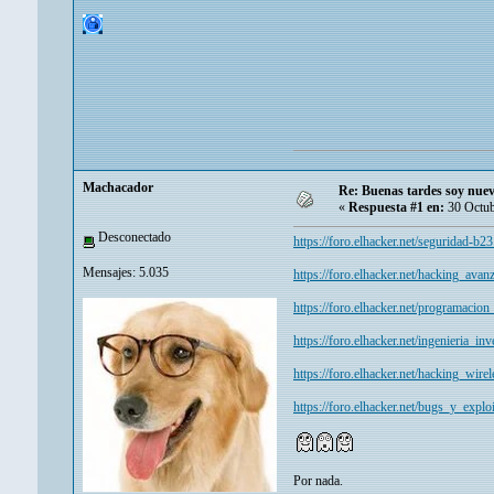
Machacador
Re: Buenas tardes soy nuev
«
Respuesta #1 en:
30 Octub
Desconectado
https://foro.elhacker.net/seguridad-b23
Mensajes: 5.035
https://foro.elhacker.net/hacking_avan
https://foro.elhacker.net/programacion
https://foro.elhacker.net/ingenieria_in
https://foro.elhacker.net/hacking_wire
https://foro.elhacker.net/bugs_y_explo
Por nada.