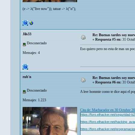
(e -> λ("live now")); tatuar -> λ("α");
Jils33
Re: Buenas tardes soy nuev
«
Respuesta #5 en:
31 Octub
Desconectado
Eso quiero pero no esta de mas un po
Mensajes: 4
rub'n
Re: Buenas tardes soy nuev
«
Respuesta #6 en:
31 Octub
Desconectado
A leer hommie como te dice aqui el p
Mensajes: 1.223
Cita de: Machacador en 30 Octubre 2
https://foro.elhacker.net/seguridad-b2
https://foro.elhacker.net/hacking_av
https://foro.elhacker.net/programaci