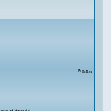
En línea
.
imple as that. Stephen king