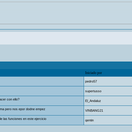
Iniciado por
pedro57
supertusso
acer con ello?
El_Andaluz
tema pero nos epor dodne empez
VINBANG21
 las funciones en este ejercicio
qentin