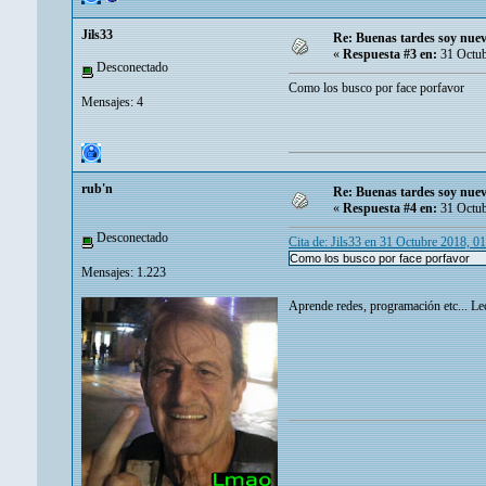
Jils33
Re: Buenas tardes soy nuev
«
Respuesta #3 en:
31 Octub
Desconectado
Como los busco por face porfavor
Mensajes: 4
rub'n
Re: Buenas tardes soy nuev
«
Respuesta #4 en:
31 Octub
Desconectado
Cita de: Jils33 en 31 Octubre 2018, 0
Como los busco por face porfavor
Mensajes: 1.223
Aprende redes, programación etc... Lec