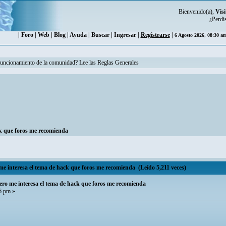
Bienvenido(a),
Visi
¿Perdi
|
Foro
|
Web
|
Blog
|
Ayuda
|
Buscar
|
Ingresar
|
Registrarse
|
6 Agosto 2026, 08:30 a
funcionamiento de la comunidad? Lee las Reglas Generales
ck que foros me recomienda
e interesa el tema de hack que foros me recomienda (Leído 5,211 veces)
ero me interesa el tema de hack que foros me recomienda
6 pm »