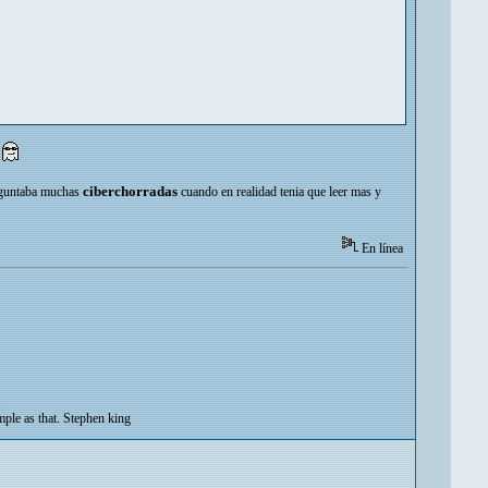
o
ciberchorradas
reguntaba muchas
cuando en realidad tenia que leer mas y
En línea
.
imple as that. Stephen king