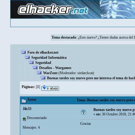
Tema destacado
:
¿Eres nuevo? ¿Tienes dudas acerca del 
Foro de elhacker.net
Seguridad Informática
Seguridad
Desafíos - Wargames
WarZone
(Moderador:
sirdarckcat
)
Buenas tardes soy nuevo pero me interesa el tema de ha
Páginas:
[
1
]
Autor
Tema: Buenas tardes soy nuevo pero m
Jils33
Buenas tardes soy nuevo p
«
en:
30 Octubre 2018, 21:4
Desconectado
Gracias
Mensajes: 4