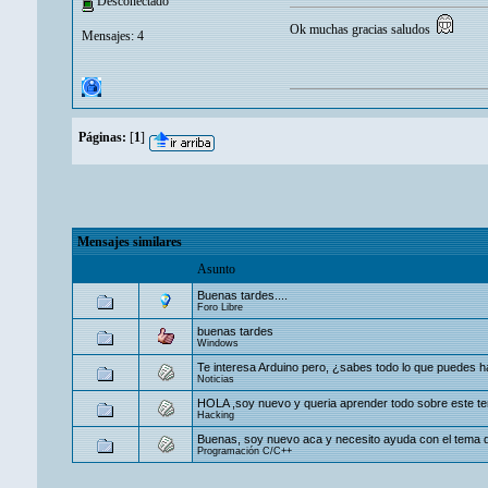
Desconectado
Ok muchas gracias saludos
Mensajes: 4
Páginas:
[
1
]
Mensajes similares
Asunto
Buenas tardes....
Foro Libre
buenas tardes
Windows
Te interesa Arduino pero, ¿sabes todo lo que puedes h
Noticias
HOLA ,soy nuevo y queria aprender todo sobre este 
Hacking
Buenas, soy nuevo aca y necesito ayuda con el tema de
Programación C/C++