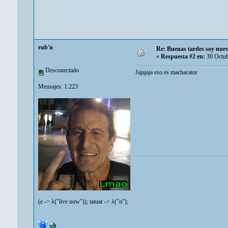
rub'n
Re: Buenas tardes soy nuev
«
Respuesta #2 en:
30 Octub
Desconectado
Jajajaja eso es machacator
Mensajes: 1.223
(e -> λ("live now")); tatuar -> λ("α");