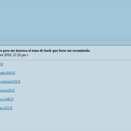
o pero me interesa el tema de hack que foros me recomienda
re 2018, 22:26 pm »
.0/
zado-b44.0/
_general-b18.0/
versa-b26.0/
less-b48.0/
its-b32.0/