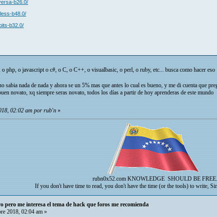
nversa-b26.0/
eless-b48.0/
oits-b32.0/
 php, o javascript o c#, o C, o C++, o visualbasic, o perl, o ruby, etc... busca como hacer es
 no sabia nada de nada y ahora se un 5% mas que antes lo cual es bueno, y me di cuenta que p
 buen novato, xq siempre seras novato, todos los días a partir de hoy aprenderas de este mundo
018, 02:02 am por rub'n
»
rubn0x52.com
KNOWLEDGE SHOULD BE FREE
If you don't have time to read, you don't have the time (or the tools) to write, S
o pero me interesa el tema de hack que foros me recomienda
re 2018, 02:04 am »