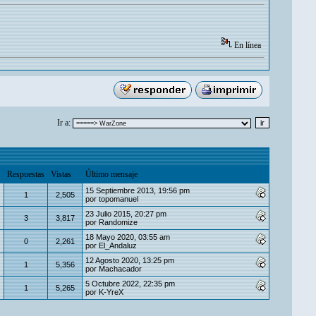
En línea
Ir a:
Respuestas
Vistas
Último mensaje
15 Septiembre 2013, 19:56 pm
1
2,505
por
topomanuel
23 Julio 2015, 20:27 pm
3
3,817
por
Randomize
18 Mayo 2020, 03:55 am
0
2,261
por
El_Andaluz
12 Agosto 2020, 13:25 pm
1
5,356
por
Machacador
5 Octubre 2022, 22:35 pm
1
5,265
por
K-YreX