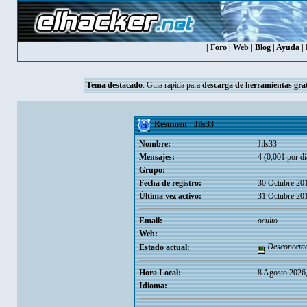
|
Foro
|
Web
|
Blog
|
Ayuda
|
Tema destacado
:
Guía rápida para
descarga de herramientas grat
Resumen - Jils33
Nombre:
Jils33
Mensajes:
4 (0,001 por dí
Grupo:
Fecha de registro:
30 Octubre 20
Última vez activo:
31 Octubre 20
Email:
oculto
Web:
Desconecta
Estado actual:
Hora Local:
8 Agosto 2026
Idioma: