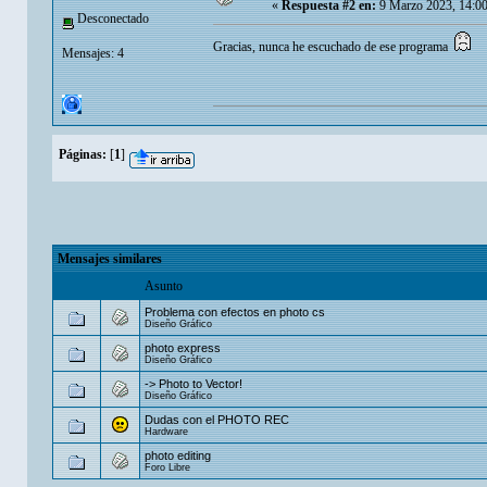
«
Respuesta #2 en:
9 Marzo 2023, 14:0
Desconectado
Gracias, nunca he escuchado de ese programa
Mensajes: 4
Páginas:
[
1
]
Mensajes similares
Asunto
Problema con efectos en photo cs
Diseño Gráfico
photo express
Diseño Gráfico
-> Photo to Vector!
Diseño Gráfico
Dudas con el PHOTO REC
Hardware
photo editing
Foro Libre