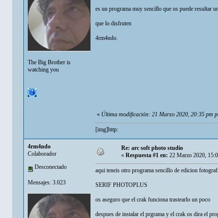
es un programa muy sencillo que os puede resultar una
que lo disfruten
4rm4ndo.
The Big Brother is
watching you
«
Última modificación: 21 Marzo 2020, 20:35 pm 
[img]http:
4rm4ndo
Re: arc soft photo studio
Colaborador
«
Respuesta #1 en:
22 Marzo 2020, 15:
Desconectado
aqui teneis otro programa sencillo de edicion fotograf
Mensajes: 3.023
SERIF PHOTOPLUS
os aseguro que el crak funciona trastearlo un poco
despues de instalar el prgrama y el crak os dira el 