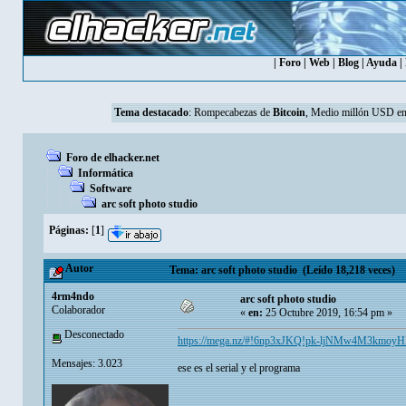
|
Foro
|
Web
|
Blog
|
Ayuda
|
Tema destacado
:
Rompecabezas de
Bitcoin
, Medio millón USD en
Foro de elhacker.net
Informática
Software
arc soft photo studio
Páginas:
[
1
]
Autor
Tema: arc soft photo studio (Leído 18,218 veces)
4rm4ndo
arc soft photo studio
Colaborador
«
en:
25 Octubre 2019, 16:54 pm »
Desconectado
https://mega.nz/#!6np3xJKQ!pk-ljNMw4M3km
Mensajes: 3.023
ese es el serial y el programa