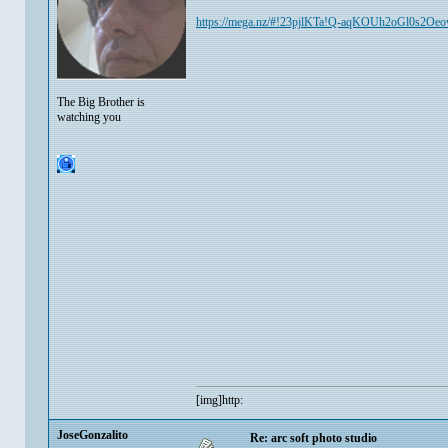
https://mega.nz/#!23pjlKTa!Q-aqKOUh2oGl0s2
The Big Brother is
watching you
[img]http:
JoseGonzalito
Re: arc soft photo studio