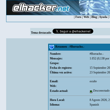
|
Foro
|
Web
|
Blog
|
Ayuda
|
Tema destacado
:
Resumen - #Borracho.-
Nombre:
#Borracho.-
Mensajes:
1.052 (0,138 por 
Grupo:
Fecha de registro:
15 Septiembre 20
Última vez activo:
23 Septiembre 20
Email:
oculto
Web:
Desconectado
Estado actual:
Hora Local:
8 Agosto 2026, 
Idioma:
Spanish