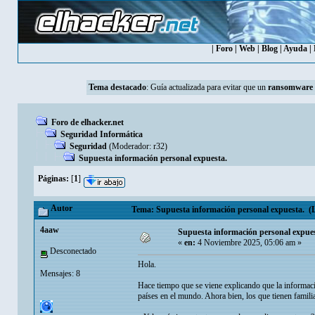
|
Foro
|
Web
|
Blog
|
Ayuda
|
Tema destacado
:
Guía actualizada para evitar que un
ransomware
Foro de elhacker.net
Seguridad Informática
Seguridad
(Moderador:
r32
)
Supuesta información personal expuesta.
Páginas:
[
1
]
Autor
Tema: Supuesta información personal expuesta. (L
4aaw
Supuesta información personal expues
«
en:
4 Noviembre 2025, 05:06 am »
Desconectado
Hola.
Mensajes: 8
Hace tiempo que se viene explicando que la informac
países en el mundo. Ahora bien, los que tienen familia