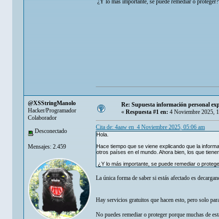
¿Y lo más importante, se puede remediar o proteger?
@XSStringManolo
Re: Supuesta información personal exp
Hacker/Programador
«
Respuesta #1 en:
4 Noviembre 2025, 1
Colaborador
Cita de: 4aaw en 4 Noviembre 2025, 05:06 am
Desconectado
Hola.
Mensajes: 2.459
Hace tiempo que se viene explicando que la inform
otros países en el mundo. Ahora bien, los que tienen
¿Y lo más importante, se puede remediar o proteg
La única forma de saber si estás afectado es decargan
Hay servicios gratuitos que hacen esto, pero solo pa
No puedes remediar o proteger porque muchas de esta