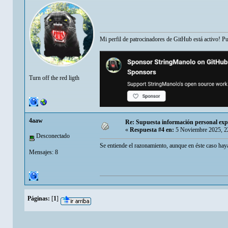
Mi perfil de patrocinadores de GitHub está activo! P
Turn off the red ligth
4aaw
Re: Supuesta información personal exp
«
Respuesta #4 en:
5 Noviembre 2025, 2
Desconectado
Se entiende el razonamiento, aunque en éste caso haya
Mensajes: 8
Páginas:
[
1
]