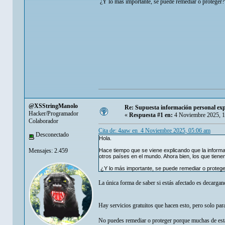
¿Y lo más importante, se puede remediar o proteger?
@XSStringManolo
Re: Supuesta información personal exp
Hacker/Programador
«
Respuesta #1 en:
4 Noviembre 2025, 1
Colaborador
Cita de: 4aaw en 4 Noviembre 2025, 05:06 am
Desconectado
Hola.
Mensajes: 2.459
Hace tiempo que se viene explicando que la inform
otros países en el mundo. Ahora bien, los que tienen
¿Y lo más importante, se puede remediar o proteg
La única forma de saber si estás afectado es decargan
Hay servicios gratuitos que hacen esto, pero solo pa
No puedes remediar o proteger porque muchas de esta