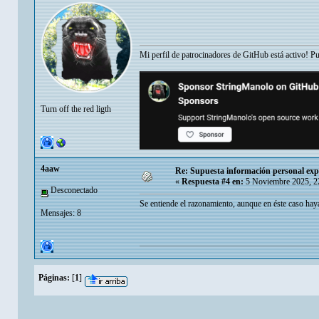
Mi perfil de patrocinadores de GitHub está activo! P
Turn off the red ligth
4aaw
Re: Supuesta información personal exp
«
Respuesta #4 en:
5 Noviembre 2025, 2
Desconectado
Se entiende el razonamiento, aunque en éste caso haya
Mensajes: 8
Páginas:
[
1
]