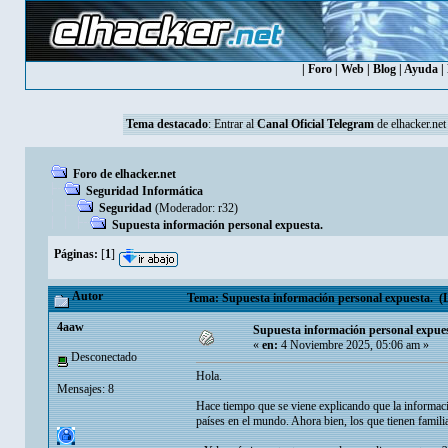
|
Foro
|
Web
|
Blog
|
Ayuda
|
Tema destacado
: Entrar al
Canal Oficial Telegram
de elhacker.net
Foro de elhacker.net
Seguridad Informática
Seguridad
(Moderador:
r32
)
Supuesta información personal expuesta.
Páginas:
[
1
]
Autor
Tema: Supuesta información personal expuesta. (L
4aaw
Supuesta información personal expues
«
en:
4 Noviembre 2025, 05:06 am »
Desconectado
Hola.
Mensajes: 8
Hace tiempo que se viene explicando que la informac
países en el mundo. Ahora bien, los que tienen familia