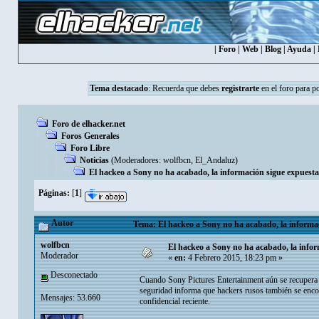
|
Foro
|
Web
|
Blog
|
Ayuda
|
Tema destacado
:
Recuerda que debes
registrarte
en el foro para p
Foro de elhacker.net
Foros Generales
Foro Libre
Noticias
(Moderadores:
wolfbcn
,
El_Andaluz
)
El hackeo a Sony no ha acabado, la información sigue expuesta
Páginas:
[
1
]
Autor
Tema: El hackeo a Sony no ha acabado, la informac
wolfbcn
El hackeo a Sony no ha acabado, la infor
Moderador
«
en:
4 Febrero 2015, 18:23 pm »
Desconectado
Cuando Sony Pictures Entertainment aún se recupera 
seguridad informa que hackers rusos también se encon
Mensajes: 53.660
confidencial reciente.