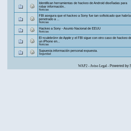
Identifican herramientas de hackeo de Android diseñadas para
robar información..
Noticias
FBI asegura que el hackeo a Sony fue tan sofisticado que habría
penetrado a ...
Noticias
Hackeo a Sony - Asunto Nacional de EEUU
Noticias
El «culebrón» de Apple y el FBI sigue con otro caso de hackeo d
un iPhone en...
Noticias
Supuesta información personal expuesta.
Seguridad
WAP2
-
Aviso Legal
-
Powered by 