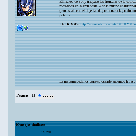
El hackeo de Sony traspasó las fronteras de lo estric
recreación en la gran pantalla de la muerte de líder 
gran escala con el objetivo de presionar a la producto
polémica
LEER MAS
:
http://www.adslzone.net/2015/02/04/h
La mayoria pedimos consejo cuando sabemos la respu
Páginas:
[
1
]
Mensajes similares
Asunto