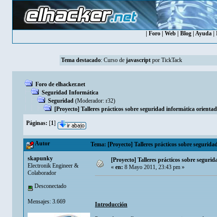
|
Foro
|
Web
|
Blog
|
Ayuda
|
Tema destacado
:
Curso de
javascript
por TickTack
Foro de elhacker.net
Seguridad Informática
Seguridad
(Moderador:
r32
)
[Proyecto] Talleres prácticos sobre seguridad informática orienta
Páginas:
[
1
]
Autor
Tema: [Proyecto] Talleres prácticos sobre segurida
skapunky
[Proyecto] Talleres prácticos sobre seguri
Electronik Engineer &
«
en:
8 Mayo 2011, 23:43 pm »
Colaborador
Desconectado
Mensajes: 3.669
Introducción