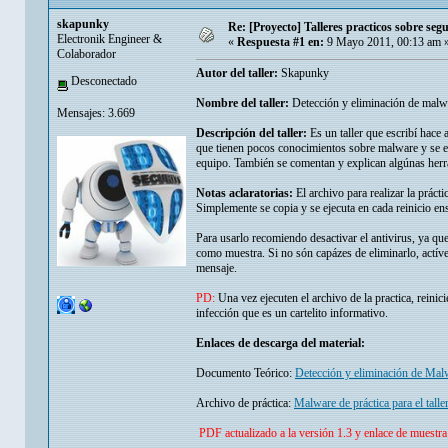
skapunky
Re: [Proyecto] Talleres practicos sobre se
Electronik Engineer &
«
Respuesta #1 en:
9 Mayo 2011, 00:13 am 
Colaborador
Autor del taller:
Skapunky
Desconectado
Nombre del taller:
Detección y eliminación de malw
Mensajes: 3.669
Descripción del taller:
Es un taller que escribí hace
que tienen pocos conocimientos sobre malware y se ex
equipo. También se comentan y explican algúnas herr
Notas aclaratorias:
El archivo para realizar la prác
Simplemente se copia y se ejecuta en cada reinicio en
Para usarlo recomiendo desactivar el antivirus, ya que
como muestra. Si no són capázes de eliminarlo, actíve
mensaje.
PD:
Una vez ejecuten el archivo de la practica, reinic
infección que es un cartelito informativo.
Enlaces de descarga del material:
Documento Teórico:
Detección y eliminación de Mal
Archivo de práctica:
Malware de práctica para el talle
PDF actualizado a la versión 1.3 y enlace de muestra