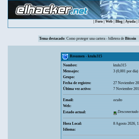
|
Foro
|
Web
|
Blog
|
Ayuda
|
Tema destacado
:
Como proteger una cartera - billetera de
Bitcoin
Resumen - ktulu315
Nombre:
ktulu315
Mensajes:
3 (0,001 por día)
Grupo:
Fecha de registro:
27 Noviembre 20
Última vez activo:
7 Noviembre 201
Email:
oculto
Web:
Desconectado
Estado actual:
Hora Local:
8 Agosto 2026, 
Idioma: