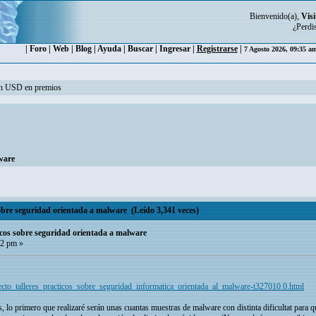
Bienvenido(a),
Visi
¿Perdi
|
Foro
|
Web
|
Blog
|
Ayuda
|
Buscar
|
Ingresar
|
Registrarse
|
7 Agosto 2026, 09:35 a
ón USD en premios
lware
sobre seguridad orientada a malware (Leído 3,341 veces)
ticos sobre seguridad orientada a malware
12 pm »
oyecto_talleres_practicos_sobre_seguridad_informatica_orientada_al_malware-t327010.0.html
es, lo primero que realizaré serán unas cuantas muestras de malware con distinta dificultat par