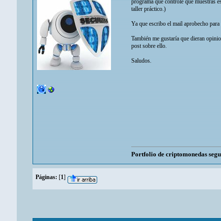
programa que controle que muestras est
taller práctico.)
Ya que escribo el mail aprobecho para p
También me gustaría que dieran opinion
post sobre ello.
Saludos.
Portfolio de criptomonedas seg
Páginas:
[
1
]