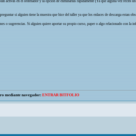
an activas en el ordenador y la opción de eliminarlas rápidamente (Ya que algúna vez recibi un
reguntar si alguien tiene la muestra que hice del taller ya que los enlaces de descarga estan obs
es o sugerencias. Si alguien quiere aportar su propio curso, paper o algo relacionado con la in
uro mediante navegador:
ENTRAR BITFOLIO