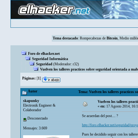
Tema destacado
:
Rompecabezas de
Bitcoin
, Medio mill
Foro de elhacker.net
Seguridad Informática
Seguridad
(Moderador:
r32
)
Vuelven los talleres practicos sobre seguridad orientada a ma
Páginas:
[
1
]
Autor
Tema: Vuelven los talleres practicos 
skapunky
Vuelven los talleres prac
Electronik Engineer &
«
en:
17 Agosto 2014, 16:
Colaborador
Se acuerdan del post.... ?
Desconectado
http://foro.elhacker.net/seguridad/pr
Mensajes: 3.669
Pues he decidido seguir con los taller