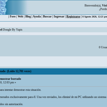
Bienvenido(a),
Visi
¿Perdi
|
Foro
|
Web
|
Blog
|
Ayuda
|
Buscar
|
Ingresar
|
Registrarse
|
8 Agosto 2026, 12:21 
el
Dongle By Yapis
0 Usuar
rado (Leído 12,701 veces)
emostrar borrado
0, 12:03 pm »
ara intentar demostrar esta situación.
generados exclusivamente para él. Una vez enviados, los eliminé de mi PC utilizando un sistema
dos sin autorización.