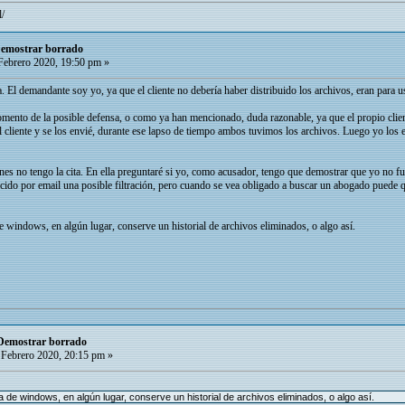
l/
Demostrar borrado
Febrero 2020, 19:50 pm »
a. El demandante soy yo, ya que el cliente no debería haber distribuido los archivos, eran para 
mento de la posible defensa, o como ya han mencionado, duda razonable, ya que el propio clien
l cliente y se los envié, durante ese lapso de tiempo ambos tuvimos los archivos. Luego yo lo
nes no tengo la cita. En ella preguntaré si yo, como acusador, tengo que demostrar que yo no fui
cido por email una posible filtración, pero cuando se vea obligado a buscar un abogado puede qu
de windows, en algún lugar, conserve un historial de archivos eliminados, o algo así.
 Demostrar borrado
Febrero 2020, 20:15 pm »
 de windows, en algún lugar, conserve un historial de archivos eliminados, o algo así.