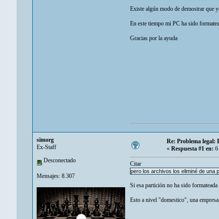
Existe algún modo de demostrar que yo 
En este tiempo mi PC ha sido formatead
Gracias por la ayuda
simorg
Re: Problema legal:
Ex-Staff
«
Respuesta #1 en:
6 
Desconectado
Citar
pero los archivos los eliminé de una 
Mensajes: 8.307
Si esa partición no ha sido formateada 
Esto a nivel "domestico", una empresa 