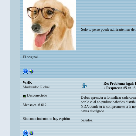
"Solo tu perro puede admirarte mas de lo que tu te 
El original...
WHK
Re: Problema legal:
Moderador Global
«
Respuesta #5 en:
6 
Desconectado
Debes aprender a formalizar cada cosa,
por lo cual no pudiste haberlos distri
Mensajes: 6.612
NDA donde tu te comprometes a la no di
hayas divulgado.
Sin conocimiento no hay espíritu
Saludos.