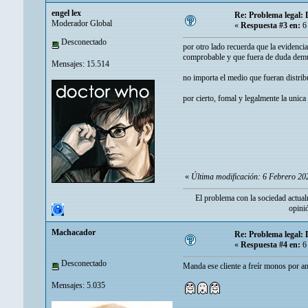
engel lex
Re: Problema legal:
Moderador Global
«
Respuesta #3 en:
6 
Desconectado
por otro lado recuerda que la evidencia
comprobable y que fuera de duda demuest
Mensajes: 15.514
no importa el medio que fueran distri
por cierto, fomal y legalmente la unic
«
Última modificación: 6 Febrero 202
El problema con la sociedad actual
opini
Machacador
Re: Problema legal:
«
Respuesta #4 en:
6 
Desconectado
Manda ese cliente a freír monos por a
Mensajes: 5.035