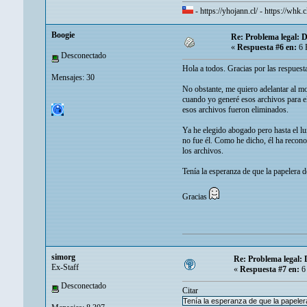
-
https://yhojann.cl/
-
https://whk.c
Boogie
Re: Problema legal: 
«
Respuesta #6 en:
6 
Desconectado
Hola a todos. Gracias por las respuest
Mensajes: 30
No obstante, me quiero adelantar al mo
cuando yo generé esos archivos para e
esos archivos fueron eliminados.
Ya he elegido abogado pero hasta el lu
no fue él. Como he dicho, él ha recono
los archivos.
Tenía la esperanza de que la papelera 
Gracias
simorg
Re: Problema legal:
Ex-Staff
«
Respuesta #7 en:
6 
Desconectado
Citar
Tenía la esperanza de que la papelera