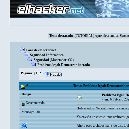
Tema destacado
:
(TUTORIAL) Aprende a emular
Sentin
Foro de elhacker.net
Seguridad Informática
Seguridad
(Moderador:
r32
)
Problema legal: Demostrar borrado
Páginas:
[
1
]
2
3
Autor
Tema: Problema legal: Demostrar bor
Boogie
Problema legal: D
«
en:
6 Febrero 202
Desconectado
Hola a todos. Necesito vuestra ayuda p
Mensajes: 30
Yo envié a un cliente unos archivos, 
Ahora esos archivos han sido distribui