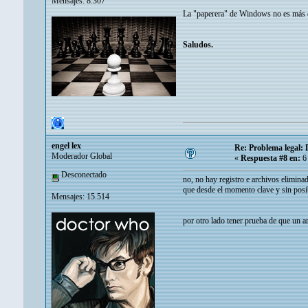
Mensajes: 8.307
La "paperera" de Windows no es más que
Saludos.
engel lex
Re: Problema legal:
Moderador Global
«
Respuesta #8 en:
6 
Desconectado
no, no hay registro e archivos elimina
que desde el momento clave y sin posibl
Mensajes: 15.514
por otro lado tener prueba de que un a