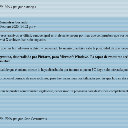
20, 14:14 pm por simorg
»
 Demostrar borrado
Febrero 2020, 14:52 pm »
esos archivos es difícil, aunque igual es irrelevante ya que por más que comprueben que vos los
er si X archivos han sido copiados.
e has borrado esos archivo y comentado lo anterior, también cabe la posiblidad de que luego
gratuita, desarrollado por Piriform, para Microsoft Windows. Es capaz de restaurar 
o libre
idad de que el mismo cliente lo haya distribuido por internet o que tu PC haya sido infectada po
ueben el borrado de esos archivos, pero hay varias más posibilidades por las que hoy en día e
que te pueden comprometer legalmente, debes usar un programa para destruirlos completamente,
20, 15:04 pm por Jose Cervantes
»