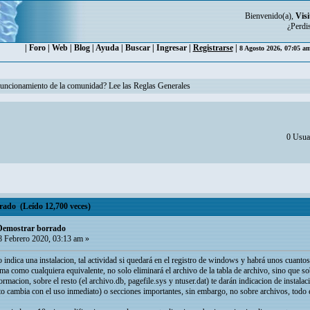
Bienvenido(a),
Visi
¿Perdi
|
Foro
|
Web
|
Blog
|
Ayuda
|
Buscar
|
Ingresar
|
Registrarse
|
8 Agosto 2026, 07:05 a
funcionamiento de la comunidad? Lee las Reglas Generales
0 Usuar
rado (Leído 12,700 veces)
 Demostrar borrado
 Febrero 2020, 03:13 am »
 indica una instalacion, tal actividad si quedará en el registro de windows y habrá unos cuantos 
ma como cualquiera equivalente, no solo eliminará el archivo de la tabla de archivo, sino que sob
ormacion, sobre el resto (el archivo.db, pagefile.sys y ntuser.dat) te darán indicacion de instalac
 cambia con el uso inmediato) o secciones importantes, sin embargo, no sobre archivos, todo es