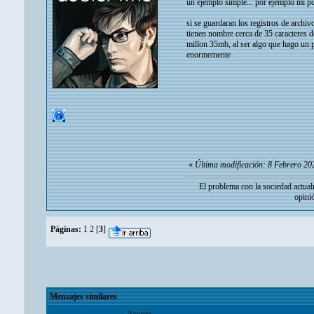
un ejemplo simple... por ejemplo mi pc,
si se guardaran los registros de archi
tienen nombre cerca de 35 caracteres de
millon 35mb, al ser algo que hago un 
enormemente
«
Última modificación: 8 Febrero 202
El problema con la sociedad actual
opini
Páginas:
1
2
[
3
]
Mensajes similares
Asunto