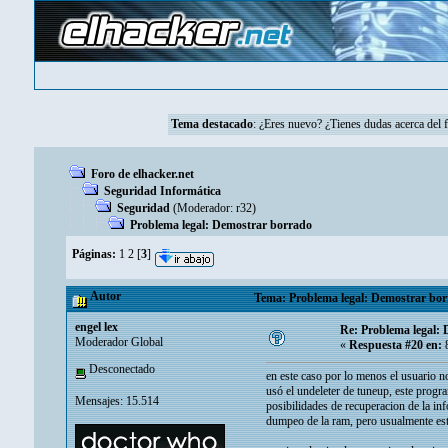
Tema destacado
:
¿Eres nuevo? ¿Tienes dudas acerca del 
Foro de elhacker.net
Seguridad Informática
Seguridad
(Moderador:
r32
)
Problema legal: Demostrar borrado
Páginas:
1
2
[
3
]
Autor
Tema: Problema legal: Demostrar bor
engel lex
Re: Problema legal:
Moderador Global
«
Respuesta #20 en:
8
Desconectado
en este caso por lo menos el usuario no
usó el undeleter de tuneup, este progra
Mensajes: 15.514
posibilidades de recuperacion de la inf
dumpeo de la ram, pero usualmente esto