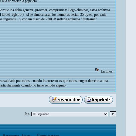
lla de vaciar la papelera...
 porque los debo generar, procesar, comprimir y luego eliminar, estos archivos
 id del registro ) , si se almacenaran los nombres serían 35 bytes, por cada
s registros... y con un disco de 250GB inflaría archivos "fantasma"
En línea
ea validada por todos, cuando lo correcto es que todos tengan derecho a una
particularmente cuando no tiene sentido alguno.
Ir a:
Respuestas
Vistas
Último mensaje