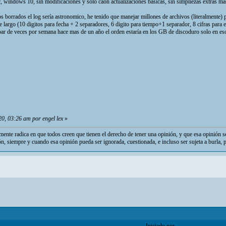
 windows 10, sin modificaciones y solo caon actualizaciones basicas, sin simpliezas extras mas a
vos borrados el log sería astronomico, he tenido que manejar millones de archivos (literalmente)
 largo (10 digitos para fecha + 2 separadores, 6 digito para tiempo+1 separador, 8 cifras para el
par de veces por semana hace mas de un año el orden estaría en los GB de discoduro solo en eso
0, 03:26 am por engel lex
»
mente radica en que todos creen que tienen el derecho de tener una opinión, y que esa opinión s
ón, siempre y cuando esa opinión pueda ser ignorada, cuestionada, e incluso ser sujeta a burla, 
Iniciado por