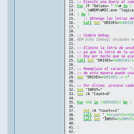
:: Ejecuto una Query al com
For
 /F "Delims= " 
%
%
# 
In
(
   '.\WBEM\WMIC.exe "logica
)
Do
(
   :: Obtengo las letras de
Call
Set
 "DRIVES=
%%
DRIVE
)
:: Simple Debug.
REM Echo [Debug] Unidades e
:: Elimino la letra de unid
:: ya que la letra de la un
:: Doy por hecho que se eje
Call
Set
 "DRIVES=
%%
DRIVES:
%
:: Reemplazo el caracter ":
:: de esta manera puedo usa
Set
 "DRIVES=
%
DRIVES::= 
%
"
:: Por último, proceso cada
Set
 "INPUT="
Set
 /A "Count=0"
For
%%
D
in
(%
DRIVES
%)
Do
(
Set
 /A "Count+=1"       
Call
Set
 "_
%%
Count
%%
=
%%
D
Call
Set
 "INPUT=
%%
INPUT
%
)