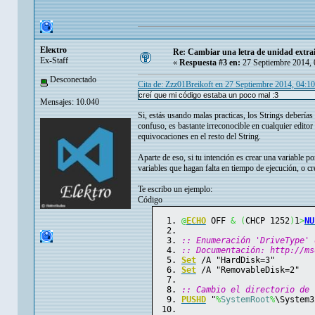
Eleкtro
Re: Cambiar una letra de unidad extrai
Ex-Staff
«
Respuesta #3 en:
27 Septiembre 2014, 
Desconectado
Cita de: Zzz01Breikoft en 27 Septiembre 2014, 04:1
creí que mi código estaba un poco mal :3
Mensajes: 10.040
Si, estás usando malas practicas, los Strings deberías
confuso, es bastante irreconocible en cualquier edito
equivocaciones en el resto del String.
Aparte de eso, si tu intención es crear una variable p
variables que hagan falta en tiempo de ejecución, o cr
Te escribo un ejemplo:
Código
@
ECHO
 OFF 
&
(
CHCP 1252
)
1
>
NU
:: Enumeración 'DriveType' 
:: Documentación: http://ms
Set
 /A "HardDisk=3"
Set
 /A "RemovableDisk=2"
:: Cambio el directorio de 
PUSHD
 "
%
SystemRoot
%
\System3