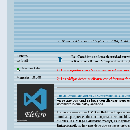
«
Última modificación: 27 Septiembre 2014, 03:48 
Eleкtro
Re: Cambiar una letra de unidad extrai
Ex-Staff
«
Respuesta #1 en:
27 Septiembre 2014, 
Desconectado
1) Las preguntas sobre Scripts van en esta sección.
Mensajes: 10.040
2) Los códigos deben publicarse con el formato de c
Cita de: Zzz01Breikoft en 27 Septiembre 2014, 03:3
ya se que con cmd se hace con diskpart pero e
entenderé lo que estoy copiando
Lo que conoces como
CMD
es
Batch
, y lo que co
comillas, porque debido a su simpleza no se consider
así pues, la
CMD
(o
Command Prompt
) es la aplic
Batch-Script
), no hay más de lo que ya hayas visto u