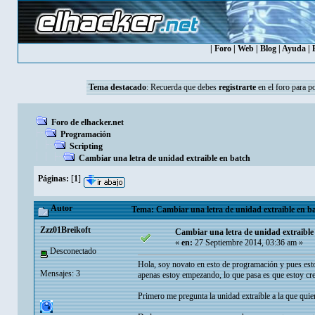
|
Foro
|
Web
|
Blog
|
Ayuda
|
Tema destacado
:
Recuerda que debes
registrarte
en el foro para p
Foro de elhacker.net
Programación
Scripting
Cambiar una letra de unidad extraible en batch
Páginas:
[
1
]
Autor
Tema: Cambiar una letra de unidad extraible en ba
Zzz01Breikoft
Cambiar una letra de unidad extraible
«
en:
27 Septiembre 2014, 03:36 am »
Desconectado
Hola, soy novato en esto de programación y pues esto
Mensajes: 3
apenas estoy empezando, lo que pasa es que estoy cr
Primero me pregunta la unidad extraíble a la que quie