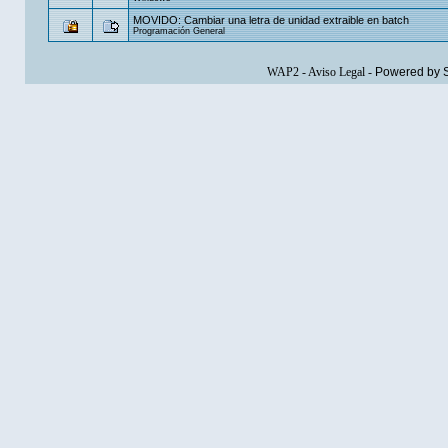
MOVIDO: Cambiar una letra de unidad extraible en batch
Programación General
WAP2
-
Aviso Legal
-
Powered by 