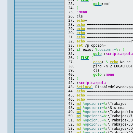
goto
:eof
)
:
Menu
cls
echo
+
echo
 ======================
echo
 ======================
echo
 ======================
echo
 ======================
echo
 =====================P
set
 /p opcion=
if
exist
%
opcion::=
%
: 
(
goto
 :
scriptcarpeta
)
ELSE
(
echo
+ 
&
echo
 No se 
	ping -n 2 LOCALHOST
	cls
goto
 :
menu
)
:
scriptcarpeta
Setlocal
 Disabledelayedexpa
echo
 ======================
echo
 ======================
echo
 ======================
md
%
opcion::=
%
:\Trabajos
md
%
opcion::=
%
:\Sistema
md
%
opcion::=
%
:\Trabajos\Im
md
%
opcion::=
%
:\Trabajos\Vi
md
%
opcion::=
%
:\Trabajos\JD
md
%
opcion::=
%
:\Trabajos\JD
md
%
opcion::=
%
:\Trabajos\JD
md
%
opcion::=
%
:\Trabajos\JD