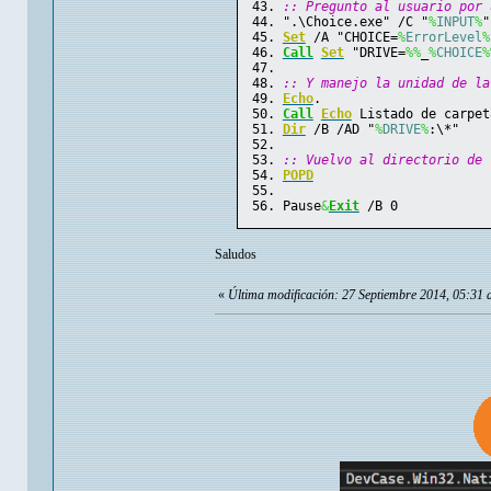
:: Pregunto al usuario por 
".\Choice.exe" /C "
%
INPUT
%
"
Set
 /A "CHOICE=
%
ErrorLevel
%
Call
Set
 "DRIVE=
%
%
_
%
CHOICE
%
:: Y manejo la unidad de la
Echo
.
Call
Echo
 Listado de carpet
Dir
 /B /AD "
%
DRIVE
%
:\*"
:: Vuelvo al directorio de 
POPD
Pause
&
Exit
 /B 0
Saludos
«
Última modificación: 27 Septiembre 2014, 05:31 