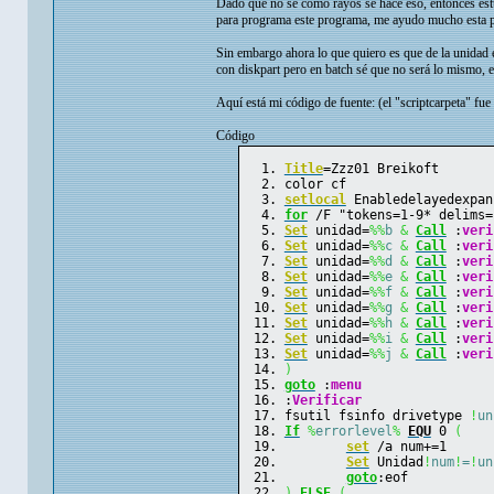
Dado que no se como rayos se hace eso, entonces est
para programa este programa, me ayudo mucho esta pág
Sin embargo ahora lo que quiero es que de la unidad e
con diskpart pero en batch sé que no será lo mismo,
Aquí está mi código de fuente: (el "scriptcarpeta" fue
Código
Title
=Zzz01 Breikoft
color cf
setlocal
 Enabledelayedexpan
for
 /F "tokens=1-9* delims=
Set
 unidad=
%%
b
&
Call
 :
veri
Set
 unidad=
%%
c
&
Call
 :
veri
Set
 unidad=
%%
d
&
Call
 :
veri
Set
 unidad=
%%
e
&
Call
 :
veri
Set
 unidad=
%%
f
&
Call
 :
veri
Set
 unidad=
%%
g
&
Call
 :
veri
Set
 unidad=
%%
h
&
Call
 :
veri
Set
 unidad=
%%
i
&
Call
 :
veri
Set
 unidad=
%%
j
&
Call
 :
veri
)
goto
 :
menu
:
Verificar
fsutil fsinfo drivetype 
!
un
If
%
errorlevel
%
EQU
 0 
(
set
 /a num+=1
Set
 Unidad
!
num
!
=
!
un
goto
:eof
)
ELSE
(