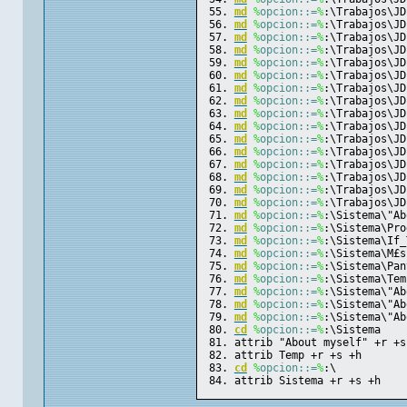
md
%
opcion::=
%
:\Trabajos\JD
md
%
opcion::=
%
:\Trabajos\JD
md
%
opcion::=
%
:\Trabajos\JD
md
%
opcion::=
%
:\Trabajos\JD
md
%
opcion::=
%
:\Trabajos\JD
md
%
opcion::=
%
:\Trabajos\JD
md
%
opcion::=
%
:\Trabajos\JD
md
%
opcion::=
%
:\Trabajos\JD
md
%
opcion::=
%
:\Trabajos\JD
md
%
opcion::=
%
:\Trabajos\JD
md
%
opcion::=
%
:\Trabajos\JD
md
%
opcion::=
%
:\Trabajos\JD
md
%
opcion::=
%
:\Trabajos\JD
md
%
opcion::=
%
:\Trabajos\JD
md
%
opcion::=
%
:\Trabajos\JD
md
%
opcion::=
%
:\Trabajos\JD
md
%
opcion::=
%
:\Sistema\"Ab
md
%
opcion::=
%
:\Sistema\Pro
md
%
opcion::=
%
:\Sistema\If_
md
%
opcion::=
%
:\Sistema\M£s
md
%
opcion::=
%
:\Sistema\Pan
md
%
opcion::=
%
:\Sistema\Tem
md
%
opcion::=
%
:\Sistema\"Ab
md
%
opcion::=
%
:\Sistema\"Ab
md
%
opcion::=
%
:\Sistema\"Ab
cd
%
opcion::=
%
:\Sistema
attrib "About myself" +r +s
attrib Temp +r +s +h
cd
%
opcion::=
%
:\
attrib Sistema +r +s +h