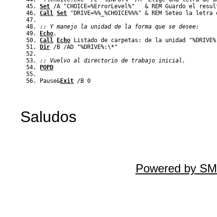
Set
 /A "CHOICE=
%
ErrorLevel
%
"   
&
 REM Guardo el resul
Call
Set
 "DRIVE=
%
%
_
%
CHOICE
%%
%
" 
&
 REM Seteo la letra 
:: Y manejo la unidad de la forma que se desee:
Echo
.
Call
Echo
 Listado de carpetas: de la unidad "
%
DRIVE
%
Dir
 /B /AD "
%
DRIVE
%
:\*"
:: Vuelvo al directorio de trabajo inicial.
POPD
Pause
&
Exit
 /B 0
Saludos
Powered by SM