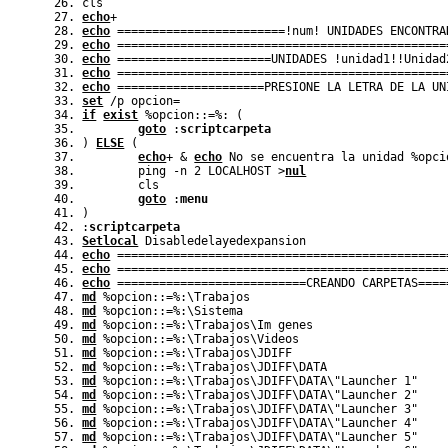
cls
echo
+
echo
 ========================
!
num
!
 UNIDADES ENCONTRA
echo
 ===============================================
echo
 ======================UNIDADES 
!
unidad1
!!
Unidad
echo
 ===============================================
echo
 =====================PRESIONE LA LETRA DE LA UN
set
 /p opcion=
if
exist
%
opcion::=
%
: 
(
goto
 :
scriptcarpeta
)
ELSE
(
echo
+ 
&
echo
 No se encuentra la unidad 
%
opci
	ping -n 2 LOCALHOST 
>
nul
	cls
goto
 :
menu
)
:
scriptcarpeta
Setlocal
 Disabledelayedexpansion
echo
 ===============================================
echo
 ===============================================
echo
 ===========================CREANDO CARPETAS====
md
%
opcion::=
%
:\Trabajos
md
%
opcion::=
%
:\Sistema
md
%
opcion::=
%
:\Trabajos\Im genes
md
%
opcion::=
%
:\Trabajos\Videos
md
%
opcion::=
%
:\Trabajos\JDIFF
md
%
opcion::=
%
:\Trabajos\JDIFF\DATA
md
%
opcion::=
%
:\Trabajos\JDIFF\DATA\"Launcher 1"
md
%
opcion::=
%
:\Trabajos\JDIFF\DATA\"Launcher 2"
md
%
opcion::=
%
:\Trabajos\JDIFF\DATA\"Launcher 3"
md
%
opcion::=
%
:\Trabajos\JDIFF\DATA\"Launcher 4"
md
%
opcion::=
%
:\Trabajos\JDIFF\DATA\"Launcher 5"