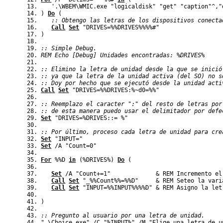
   '.\WBEM\WMIC.exe "logicaldisk" "get" "caption"
^,
"
)
Do
(
   :: Obtengo las letras de los dispositivos conecta
Call
Set
 "DRIVES=
%%
DRIVES
%%
%%
#"
)
:: Simple Debug.
REM Echo [Debug] Unidades encontradas: %DRIVES%
:: Elimino la letra de unidad desde la que se inició
:: ya que la letra de la unidad activa (del SO) no s
:: Doy por hecho que se ejecutó desde la unidad acti
Call
Set
 "DRIVES=
%%
DRIVES:
%
~d0=
%
%
"
:: Reemplazo el caracter ":" del resto de letras por
:: de esta manera puedo usar el delimitador por defe
Set
 "DRIVES=
%
DRIVES::= 
%
"
:: Por último, proceso cada letra de unidad para cre
Set
 "INPUT="
Set
 /A "Count=0"
For
%%
D
in
(%
DRIVES
%)
Do
(
Set
 /A "Count+=1"             
&
 REM Incremento el
Call
Set
 "_
%%
Count
%%
=
%%
D
"     
&
 REM Seteo la vari
Call
Set
 "INPUT=
%%
INPUT
%%
%%
D
" 
&
 REM Asigno la let
)
:: Pregunto al usuario por una letra de unidad.
".\Choice.exe" /C "
%
INPUT
%
" /M "Elige una letra de u