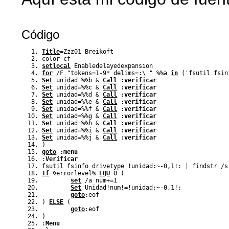
Código
Title
=Zzz01 Breikoft
color cf
setlocal
 Enabledelayedexpansion
for
 /F "tokens=1-9* delims=:\ " 
%%
a
in
(
'fsutil fsin
Set
 unidad=
%%
b
&
Call
 :
verificar
Set
 unidad=
%%
c
&
Call
 :
verificar
Set
 unidad=
%%
d
&
Call
 :
verificar
Set
 unidad=
%%
e
&
Call
 :
verificar
Set
 unidad=
%%
f
&
Call
 :
verificar
Set
 unidad=
%%
g
&
Call
 :
verificar
Set
 unidad=
%%
h
&
Call
 :
verificar
Set
 unidad=
%%
i
&
Call
 :
verificar
Set
 unidad=
%%
j
&
Call
 :
verificar
)
goto
 :
menu
:
Verificar
fsutil fsinfo drivetype 
!
unidad:~-0,1
!
: 
|
 findstr /s
If
%
errorlevel
%
EQU
 0 
(
set
 /a num+=1
Set
 Unidad
!
num
!
=
!
unidad:~-0,1
!
: 
goto
:eof
)
ELSE
(
goto
:eof
)
:
Menu