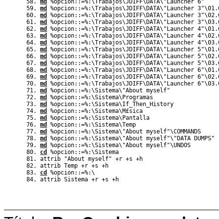
md
%
opcion::=
%
:\Trabajos\JDIFF\DATA\"Launcher 6"
md
%
opcion::=
%
:\Trabajos\JDIFF\DATA\"Launcher 3"\01.
md
%
opcion::=
%
:\Trabajos\JDIFF\DATA\"Launcher 3"\02.
md
%
opcion::=
%
:\Trabajos\JDIFF\DATA\"Launcher 3"\03.
md
%
opcion::=
%
:\Trabajos\JDIFF\DATA\"Launcher 4"\01.
md
%
opcion::=
%
:\Trabajos\JDIFF\DATA\"Launcher 4"\02.
md
%
opcion::=
%
:\Trabajos\JDIFF\DATA\"Launcher 4"\03.
md
%
opcion::=
%
:\Trabajos\JDIFF\DATA\"Launcher 5"\01.
md
%
opcion::=
%
:\Trabajos\JDIFF\DATA\"Launcher 5"\02.
md
%
opcion::=
%
:\Trabajos\JDIFF\DATA\"Launcher 5"\03.
md
%
opcion::=
%
:\Trabajos\JDIFF\DATA\"Launcher 6"\01.
md
%
opcion::=
%
:\Trabajos\JDIFF\DATA\"Launcher 6"\02.
md
%
opcion::=
%
:\Trabajos\JDIFF\DATA\"Launcher 6"\03.
md
%
opcion::=
%
:\Sistema\"About myself"
md
%
opcion::=
%
:\Sistema\Programas
md
%
opcion::=
%
:\Sistema\If_Then_History
md
%
opcion::=
%
:\Sistema\M£sica
md
%
opcion::=
%
:\Sistema\Pantalla
md
%
opcion::=
%
:\Sistema\Temp
md
%
opcion::=
%
:\Sistema\"About myself"\COMMANDS
md
%
opcion::=
%
:\Sistema\"About myself"\"DATA DUMPS"
md
%
opcion::=
%
:\Sistema\"About myself"\UNDOS
cd
%
opcion::=
%
:\Sistema
attrib "About myself" +r +s +h
attrib Temp +r +s +h
cd
%
opcion::=
%
:\
attrib Sistema +r +s +h