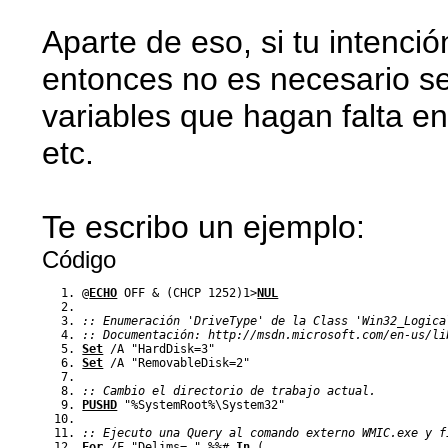
Aparte de eso, si tu intenci
entonces no es necesario set
variables que hagan falta en
etc.
Te escribo un ejemplo:
Código
@
ECHO
 OFF 
&
(
CHCP 1252
)
1
>
NUL
:: Enumeración 'DriveType' de la Class 'Win32_Logica
:: Documentación: http://msdn.microsoft.com/en-us/li
Set
 /A "HardDisk=3"
Set
 /A "RemovableDisk=2"
:: Cambio el directorio de trabajo actual.
PUSHD
 "
%
SystemRoot
%
\System32"
:: Ejecuto una Query al comando externo WMIC.exe y f
For
 /F "Delims= " 
%
%
# 
In
(