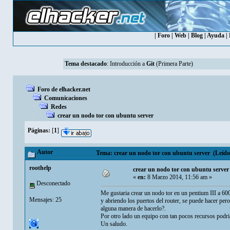
|
Foro
|
Web
|
Blog
|
Ayuda
|
Tema destacado
:
Introducción a
Git
(Primera Parte)
Foro de elhacker.net
Comunicaciones
Redes
crear un nodo tor con ubuntu server
Páginas:
[
1
]
Autor
Tema: crear un nodo tor con ubuntu server (Leído 
roothelp
crear un nodo tor con ubuntu server
«
en:
8 Marzo 2014, 11:56 am »
Desconectado
Me gustaria crear un nodo tor en un pentium III a 6
Mensajes: 25
y abriendo los puertos del router, se puede hacer per
alguna manera de hacerlo?.
Por otro lado un equipo con tan pocos recursos podria s
Un saludo.