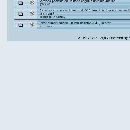
Caminos posibles de un nodo origen a un nodo destino.
Ejercicios
Como hace un nodo de una red P2P para descubrir nuevos nodo
un server?
Programación General
Crear primer usuario Ubuntu-desktop (GUI) server
GNU/Linux
WAP2
-
Aviso Legal
-
Powered by 