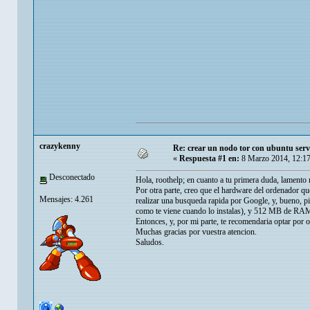
crazykenny
Re: crear un nodo tor con ubuntu serv
«
Respuesta #1 en:
8 Marzo 2014, 12:1
Desconectado
Hola, roothelp; en cuanto a tu primera duda, lamento 
Por otra parte, creo que el hardware del ordenador q
Mensajes: 4.261
realizar una busqueda rapida por Google, y, bueno, 
como te viene cuando lo instalas), y 512 MB de RAM
Entonces, y, por mi parte, te recomendaria optar por 
Muchas gracias por vuestra atencion.
Saludos.