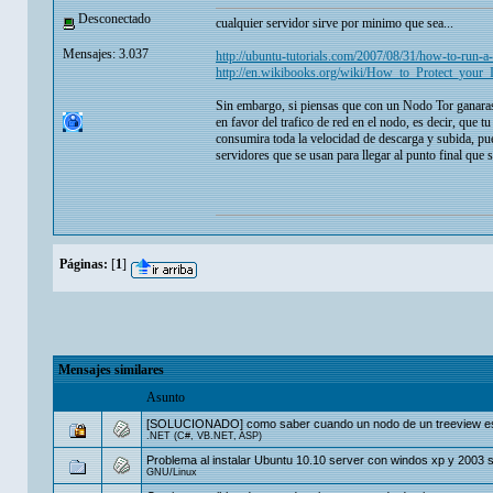
Desconectado
cualquier servidor sirve por minimo que sea...
Mensajes: 3.037
http://ubuntu-tutorials.com/2007/08/31/how-to-run-a
http://en.wikibooks.org/wiki/How_to_Protect_y
Sin embargo, si piensas que con un Nodo Tor ganaras 
en favor del trafico de red en el nodo, es decir, que t
consumira toda la velocidad de descarga y subida, pu
servidores que se usan para llegar al punto final que so
Páginas:
[
1
]
Mensajes similares
Asunto
[SOLUCIONADO] como saber cuando un nodo de un treeview es
.NET (C#, VB.NET, ASP)
Problema al instalar Ubuntu 10.10 server con windos xp y 2003 
GNU/Linux