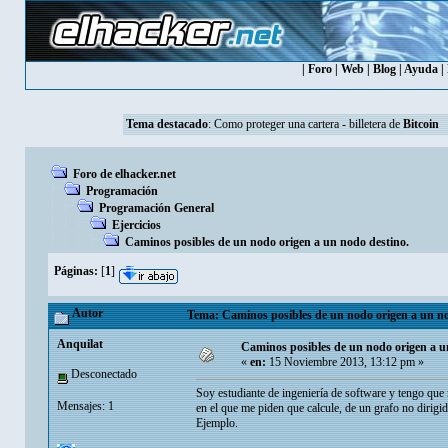
|
Foro
|
Web
|
Blog
|
Ayuda
|
Tema destacado
:
Como proteger una cartera - billetera de
Bitcoin
Foro de elhacker.net
Programación
Programación General
Ejercicios
Caminos posibles de un nodo origen a un nodo destino.
Páginas:
[
1
]
Autor
Tema: Caminos posibles de un nodo origen a un no
Anquilat
Caminos posibles de un nodo origen a u
«
en:
15 Noviembre 2013, 13:12 pm »
Desconectado
Soy estudiante de ingeniería de software y tengo que r
Mensajes: 1
en el que me piden que calcule, de un grafo no dirigi
Ejemplo.