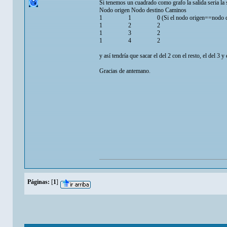
Si tenemos un cuadrado como grafo la salida seria la 
Nodo origen Nodo destino Caminos
1 1 0 (Si el nodo origen==nodo destino 
1 2 2
1 3 2
1 4 2
y así tendría que sacar el del 2 con el resto, el del 3 y 
Gracias de antemano.
Páginas:
[
1
]