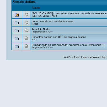
Mensajes similares
Asunto
[SOLUCIONADO] como saber cuando un nodo de un treeview es
.NET (C#, VB.NET, ASP)
crear un nodo tor con ubuntu server
Redes
Template Nodo
Programación C/C++
Encontrar camino con DFS de origen a destino
Java
Eliminar nodo en lista enlazada: problema con el último nodo [C]
Programación C/C++
WAP2
-
Aviso Legal
-
Powered by 