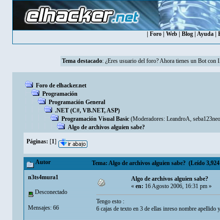
|
Foro
|
Web
|
Blog
|
Ayuda
|
Tema destacado
: ¿Eres usuario del foro? Ahora tienes un Bot con 
Foro de elhacker.net
Programación
Programación General
.NET (C#, VB.NET, ASP)
Programación Visual Basic
(Moderadores:
LeandroA
,
seba123ne
Algo de archivos alguien sabe?
Páginas:
[
1
]
Autor
Tema: Algo de archivos alguien sabe? (Leído 3,924
n3ts4mura1
Algo de archivos alguien sabe?
«
en:
16 Agosto 2006, 16:31 pm »
Desconectado
Tengo esto :
Mensajes: 66
6 cajas de texto en 3 de ellas inreso nombre apellido 