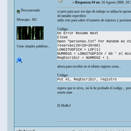
«
Respuesta #4 en:
16 Agosto 2006, 18:
Desconectado
si pero para acer ese tipo de trabajo se utiliza la op
de tamaño especifico
Mensajes: 301
utilis esto para saber el numero de rejistros y posision
Código:
On Error Resume Next
Close
Open "personas.txt" For Random As #1
reservas(20+20+20=60)
Unas simples palabras...
LONGITUDFICH = LOF(1)
NUMREGS = LONGITUDFICH / 60 ' el mis
RegEscribir = NUMREGS + 1
ahora para escribir en el ultimo registro seria...
Código:
Put #i, RegEscribir, registro
espero que te sirva,. no lo he probado el codigo ,. p
suerte man
El MaRo!