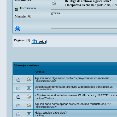
n3ts4mura1
Re: Algo de archivos alguien sabe?
«
Respuesta #5 en:
16 Agosto 2006, 19:
Desconectado
gracias.
Mensajes: 66
Páginas:
[
1
]
Mensajes similares
Asunto
Alguien sabe algo sobre archivos proyectados en memoria
Programación C/C++
alguien sabe como subir archivos a googlecode con rapidSVN
Desarrollo Web
¿Alguien sabe algo de los nuevos WLAN_xxxx y JAZZTEL_xxx
Hacking Wireless
Alguien sabe como aplicar archivos en una multilista en C??
Programación C/C++
Hola ¿alguien sabe algo?
Hacking