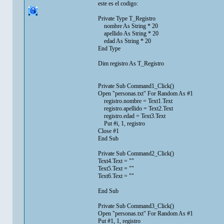
este es el codigo:
Private Type T_Registro
nombre As String * 20
apellido As String * 20
edad As String * 20
End Type
Dim registro As T_Registro
Private Sub Command1_Click()
Open "personas.txt" For Random As #1
registro.nombre = Text1.Text
registro.apellido = Text2.Text
registro.edad = Text3.Text
Put #i, 1, registro
Close #1
End Sub
Private Sub Command2_Click()
Text4.Text = ""
Text5.Text = ""
Text6.Text = ""
End Sub
Private Sub Command3_Click()
Open "personas.txt" For Random As #1
Put #1, 1, registro