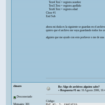
Text4.Text = registro.nombre
Text5.Text = registro.apellido
Text6.Text = registro.edad
Close #1
End Sub
ahora mi duda es la siguiente se guardan en el archivo
quiero que el archivo me vaya guardando todos los us
alguien que me ayude con esto porfavor o me de una 
elmaro
Re: Algo de archivos alguien sabe?
«
Respuesta #1 en:
16 Agosto 2006, 16:
Desconectado
Código:
Mensajes: 301
Put #i, 1, registro