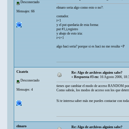
Desconectado
elmaro seria algo como esto o no?:
Mensajes: 66
contador.
i=1
y el put quedaria de esta forma:
put #1,i,registro
y abajo de esto iria:
i=i+1
algo haci seria? porque si es haci no me resulta =P
Cicatrix
Re: Algo de archivos alguien sabe?
«
Respuesta #3 en:
16 Agosto 2006, 18:
Desconectado
tienes que cambiar el modo de acceso RANDOM p
Mensajes: 4
Como sabrás, los modos de acceso son los que determ
Si te interesa saber más me puedes contactar con tod
elmaro
Re: Algo de archivos alguien sabe?