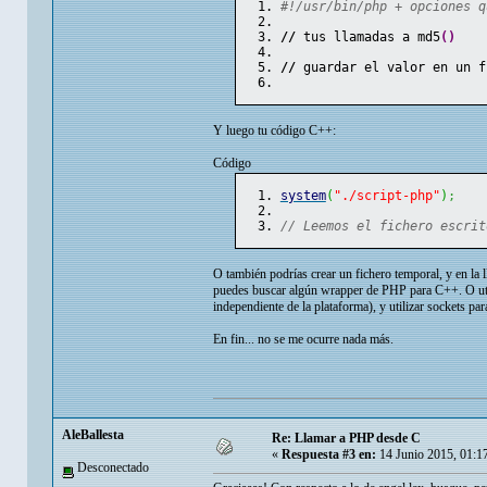
#!/usr/bin/php + opciones q
//
 tus llamadas a md5
(
)
//
 guardar el valor en un f
Y luego tu código C++:
Código
system
(
"./script-php"
)
;
// Leemos el fichero escrit
O también podrías crear un fichero temporal, y en la l
puedes buscar algún wrapper de PHP para C++. O utiliz
independiente de la plataforma), y utilizar sockets 
En fin... no se me ocurre nada más.
AleBallesta
Re: Llamar a PHP desde C
«
Respuesta #3 en:
14 Junio 2015, 01:1
Desconectado