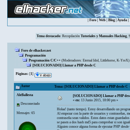
|
Foro
|
Web
|
Blog
|
Ayuda
|
Tema destacado
:
Recopilación
Tutoriales y Manuales Hacking
, 
Foro de elhacker.net
Programación
Programación C/C++
(Moderadores:
Eternal Idol
,
Littlehorse
,
K-YreX
)
[SOLUCIONADO] Llamar a PHP desde C
Páginas:
[
1
]
Autor
Tema: [SOLUCIONADO] Llamar a PHP desde C (L
AleBallesta
[SOLUCIONADO] Llamar a PHP des
«
en:
13 Junio 2015, 18:00 pm »
Desconectado
Holaa! (tanto tiempo). Estoy desarrollando un progr
Mensajes: 65
Al empezar con la parte de usuarios y contraseñas, m
contraseña sean validos. Estos datos estan guardados
se pasen a dos hash md5 para comprobar si son iguale
Alguien conoce alguna forma de ejecutar PHP desde C