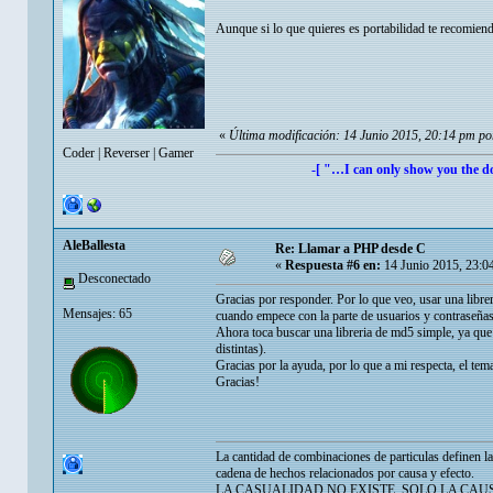
Aunque si lo que quieres es portabilidad te recomiend
«
Última modificación: 14 Junio 2015, 20:14 pm po
Coder | Reverser | Gamer
-[ "…I can only show you the do
AleBallesta
Re: Llamar a PHP desde C
«
Respuesta #6 en:
14 Junio 2015, 23:0
Desconectado
Gracias por responder. Por lo que veo, usar una libr
Mensajes: 65
cuando empece con la parte de usuarios y contraseñas
Ahora toca buscar una libreria de md5 simple, ya que 
distintas).
Gracias por la ayuda, por lo que a mi respecta, el te
Gracias!
La cantidad de combinaciones de particulas definen l
cadena de hechos relacionados por causa y efecto.
LA CASUALIDAD NO EXISTE, SOLO LA CAU