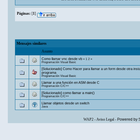
Páginas:
[
1
]
Mensajes similares
Asunto
Como llamar vnc desde vb
«
1
2
»
Programación Visual Basic
[Solucionado] Como Hacer para llamar a un form desde otra insta
programa
Programación Visual Basic
Llamar a una función en ASM desde C
Programación C/C++
[Solucionado] como llamar a main()
Programación C/C++
Llamar objetos desde un switch
Java
WAP2
-
Aviso Legal
-
Powered by 