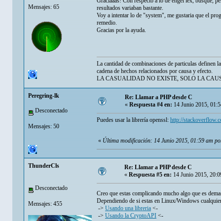
Graciaaas! Con respecto a lo de engel lex, busque, pe
Mensajes: 65
resultados variaban bastante.
Voy a intentar lo de "system", me gustaria que el pr
remedio.
Gracias por la ayuda.
La cantidad de combinaciones de particulas definen l
cadena de hechos relacionados por causa y efecto.
LA CASUALIDAD NO EXISTE, SOLO LA CAU
Peregring-lk
Re: Llamar a PHP desde C
«
Respuesta #4 en:
14 Junio 2015, 01:5
Desconectado
Puedes usar la librería openssl:
http://stackoverflow
Mensajes: 50
«
Última modificación: 14 Junio 2015, 01:59 am po
ThunderCls
Re: Llamar a PHP desde C
«
Respuesta #5 en:
14 Junio 2015, 20:0
Desconectado
Creo que estas complicando mucho algo que es demas
Dependiendo de si estas en Linux/Windows cualquiera 
Mensajes: 455
->
Usando una libreria
<-
->
Usando la CryptoAPI
<-