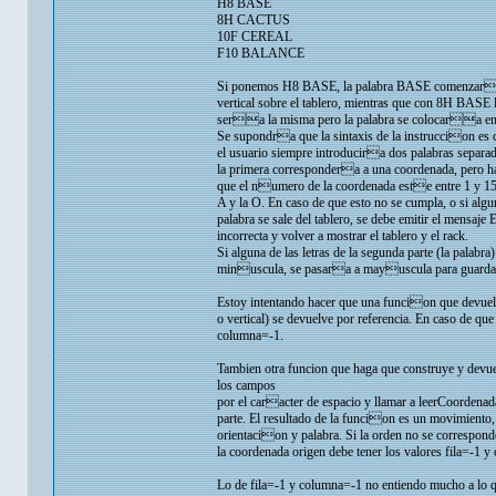
H8 BASE
8H CACTUS
10F CEREAL
F10 BALANCE
Si ponemos H8 BASE, la palabra BASE comenzara
vertical sobre el tablero, mientras que con 8H BASE l
sera la misma pero la palabra se colocara en 
Se supondra que la sintaxis de la instruccion es co
el usuario siempre introducira dos palabras separad
la primera correspondera a una coordenada, pero 
que el numero de la coordenada este entre 1 y 15 y
A y la O. En caso de que esto no se cumpla, o si algun
palabra se sale del tablero, se debe emitir el mensaje
incorrecta y volver a mostrar el tablero y el rack.
Si alguna de las letras de la segunda parte (la palabr
minuscula, se pasara a mayuscula para guardar
Estoy intentando hacer que una funcion que devuelv
o vertical) se devuelve por referencia. En caso de que
columna=-1.
Tambien otra funcion que haga que construye y dev
los campos
por el caracter de espacio y llamar a leerCoordenad
parte. El resultado de la funcion es un movimiento,
orientacion y palabra. Si la orden no se correspon
la coordenada origen debe tener los valores fila=-1 
Lo de fila=-1 y columna=-1 no entiendo mucho a lo qu