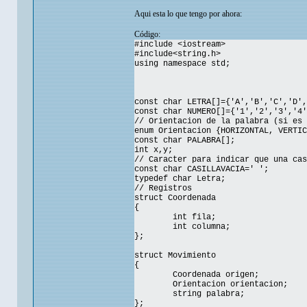
Aqui esta lo que tengo por ahora:
Código:
#include <iostream>
#include<string.h>
using namespace std;
const char LETRA[]={'A','B','C','D',
const char NUMERO[]={'1','2','3','4'
// Orientacion de la palabra (si es 
enum Orientacion {HORIZONTAL, VERTIC
const char PALABRA[];
int x,y;
// Caracter para indicar que una cas
const char CASILLAVACIA=' ';
typedef char Letra;
// Registros
struct Coordenada
{
int fila;
int columna;
};
struct Movimiento
{
Coordenada origen;
Orientacion orientacion;
string palabra;
};