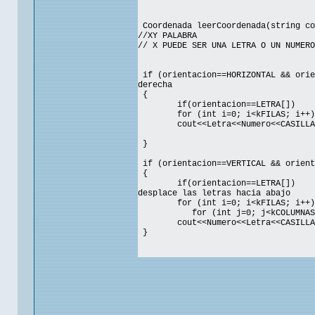
Coordenada leerCoordenada(string co
//XY PALABRA
// X PUEDE SER UNA LETRA O UN NUMERO
if (orientacion==HORIZONTAL && orie
derecha
{
if(orientacion==LETRA[])
for (int i=0; i<kFILAS; i++)
cout<<Letra<<Numero<<CASILLA
}
if (orientacion==VERTICAL && orient
{
if(orientacion==LETRA[])
desplace las letras hacia abajo
for (int i=0; i<kFILAS; i++)
for (int j=0; j<kCOLUMNAS
cout<<Numero<<Letra<<CASILLA
}