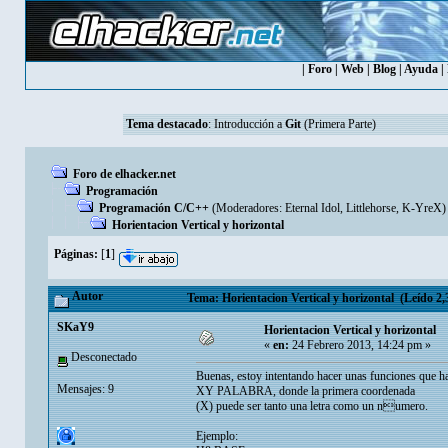
|
Foro
|
Web
|
Blog
|
Ayuda
|
Tema destacado
:
Introducción a
Git
(Primera Parte)
Foro de elhacker.net
Programación
Programación C/C++
(Moderadores:
Eternal Idol
,
Littlehorse
,
K-YreX
)
Horientacion Vertical y horizontal
Páginas:
[
1
]
Autor
Tema: Horientacion Vertical y horizontal (Leído 2,
SKaY9
Horientacion Vertical y horizontal
«
en:
24 Febrero 2013, 14:24 pm »
Desconectado
Buenas, estoy intentando hacer unas funciones que ha
Mensajes: 9
XY PALABRA, donde la primera coordenada
(X) puede ser tanto una letra como un numero.
Ejemplo: