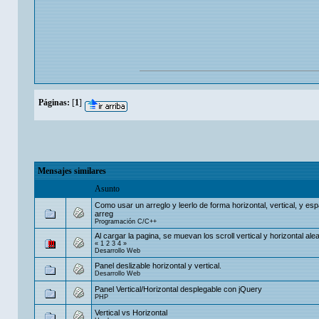
Páginas:
[
1
]
Mensajes similares
Asunto
Como usar un arreglo y leerlo de forma horizontal, vertical, y es
arreg
Programación C/C++
Al cargar la pagina, se muevan los scroll vertical y horizontal al
«
1
2
3
4
»
Desarrollo Web
Panel deslizable horizontal y vertical.
Desarrollo Web
Panel Vertical/Horizontal desplegable con jQuery
PHP
Vertical vs Horizontal