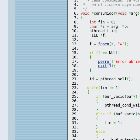
 * - cada consumidor va vol
 *   en el fichero cuyo nom
 */
void
*
consumidor
(
void
*
arg
)
{
int
 fin 
=
0
;
char
*
s 
=
 arg
,
*
b
;
    pthread_t id
;
    FILE 
*
f
;
    f 
=
fopen
(
s
,
"w"
)
;
if
(
f 
==
 NULL
)
{
perror
(
"Error abrie
exit
(
1
)
;
}
    id 
=
 pthread_self
(
)
;
while
(
fin 
!=
1
)
{
if
(
buf_vacio
(
buf
)
)
{
           pthread_cond_wai
}
else
if
(
buf_vacio
(
b
{
           fin 
=
1
;
}
else
{