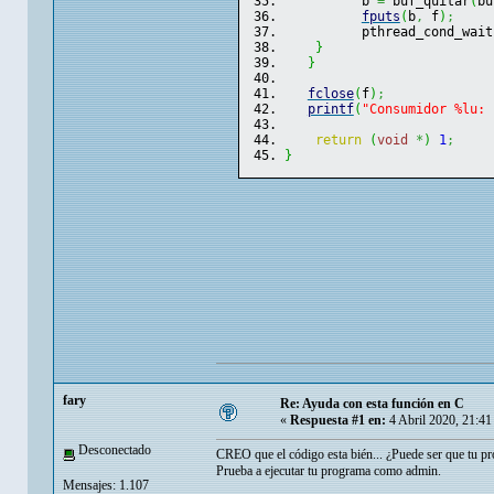
          b 
=
 buf_quitar
(
bu
fputs
(
b
,
 f
)
;
          pthread_cond_wait
}
}
fclose
(
f
)
;
printf
(
"Consumidor %lu: 
return
(
void
*
)
1
;
}
fary
Re: Ayuda con esta función en C
«
Respuesta #1 en:
4 Abril 2020, 21:41
Desconectado
CREO que el código esta bién... ¿Puede ser que tu pr
Prueba a ejecutar tu programa como admin.
Mensajes: 1.107