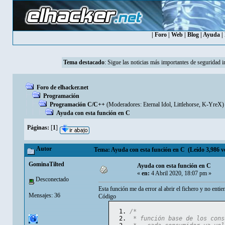
|
Foro
|
Web
|
Blog
|
Ayuda
|
Tema destacado
:
Sigue las noticias más importantes de seguridad i
Foro de elhacker.net
Programación
Programación C/C++
(Moderadores:
Eternal Idol
,
Littlehorse
,
K-YreX
)
Ayuda con esta función en C
Páginas:
[
1
]
Autor
Tema: Ayuda con esta función en C (Leído 3,986 v
GominaTilted
Ayuda con esta función en C
«
en:
4 Abril 2020, 18:07 pm »
Desconectado
Esta función me da error al abrir el fichero y no ent
Mensajes: 36
Código
/*
 * función base de los cons