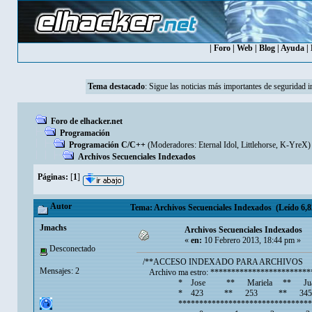
|
Foro
|
Web
|
Blog
|
Ayuda
|
Tema destacado
:
Sigue las noticias más importantes de seguridad i
Foro de elhacker.net
Programación
Programación C/C++
(Moderadores:
Eternal Idol
,
Littlehorse
,
K-YreX
)
Archivos Secuenciales Indexados
Páginas:
[
1
]
Autor
Tema: Archivos Secuenciales Indexados (Leído 6,8
Jmachs
Archivos Secuenciales Indexados
«
en:
10 Febrero 2013, 18:44 pm »
Desconectado
/**ACCESO INDEXADO PARA ARCHIVOS
Mensajes: 2
Archivo ma estro: ************************
* Jose ** Mariela ** Juan
* 423 ** 253 ** 345
**************************************