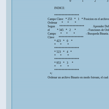
0 1 2 3
INDICE:
*****************
Campo Clave * 253 * 1 * Posicion en el archivo
Ordenar * * *
Segun ***************** Aprender Defini
el * 345 * 2 * - Funciones de Ordenamien
Campo * * * - Busqueda Binaria.
Clave *****************
* 423 * 0 *
* * *
*****************
* 523 * 4 *
* * *
*****************
* 953 * 3 *
* * *
*****************
*/
Ordenar un archivo Binario en modo fstream, el cual 