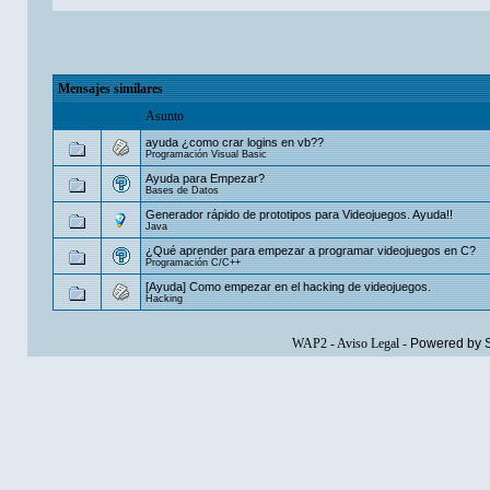
Mensajes similares
Asunto
ayuda ¿como crar logins en vb??
Programación Visual Basic
Ayuda para Empezar?
Bases de Datos
Generador rápido de prototipos para Videojuegos. Ayuda!!
Java
¿Qué aprender para empezar a programar videojuegos en C?
Programación C/C++
[Ayuda] Como empezar en el hacking de videojuegos.
Hacking
WAP2
-
Aviso Legal
-
Powered by 