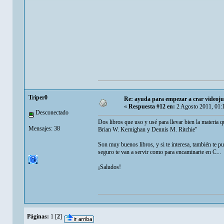
Triper0
Re: ayuda para empezar a crar videoj
«
Respuesta #12 en:
2 Agosto 2011, 01:
Desconectado
Dos libros que uso y usé para llevar bien la materia
Mensajes: 38
Brian W. Kernighan y Dennis M. Ritchie"
Son muy buenos libros, y si te interesa, también te p
seguro te van a servir como para encaminarte en C...
¡Saludos!
Páginas:
1
[
2
]