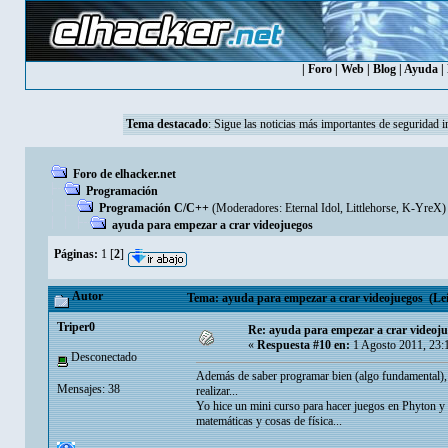
|
Foro
|
Web
|
Blog
|
Ayuda
|
Tema destacado
:
Sigue las noticias más importantes de seguridad i
Foro de elhacker.net
Programación
Programación C/C++
(Moderadores:
Eternal Idol
,
Littlehorse
,
K-YreX
)
ayuda para empezar a crar videojuegos
Páginas:
1
[
2
]
Autor
Tema: ayuda para empezar a crar videojuegos (Leí
Triper0
Re: ayuda para empezar a crar videoj
«
Respuesta #10 en:
1 Agosto 2011, 23:
Desconectado
Además de saber programar bien (algo fundamental), 
Mensajes: 38
realizar...
Yo hice un mini curso para hacer juegos en Phyton y 
matemáticas y cosas de física...