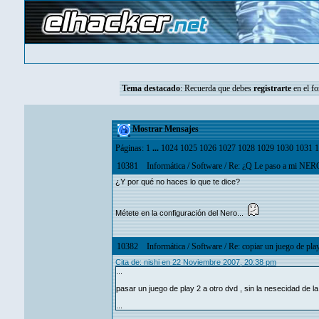
Tema destacado
:
Recuerda que debes
registrarte
en el fo
Mostrar Mensajes
Páginas:
1
...
1024
1025
1026
1027
1028
1029
1030
1031
1
10381
Informática
/
Software
/
Re: ¿Q Le paso a mi NER
¿Y por qué no haces lo que te dice?
Métete en la configuración del Nero...
10382
Informática
/
Software
/
Re: copiar un juego de pla
Cita de: nishi en 22 Noviembre 2007, 20:38 pm
...
pasar un juego de play 2 a otro dvd , sin la nesecidad de l
...