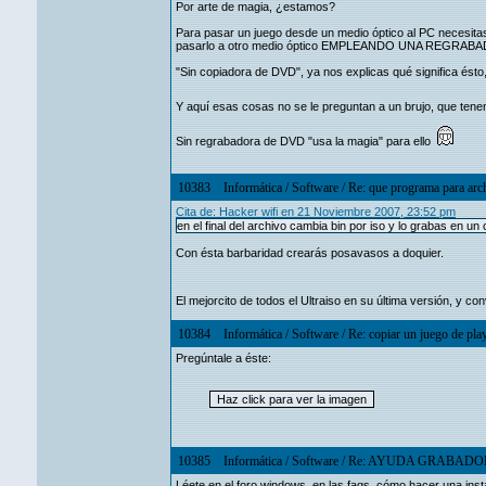
Por arte de magia, ¿estamos?
Para pasar un juego desde un medio óptico al PC necesitas
pasarlo a otro medio óptico EMPLEANDO UNA REGRAB
"Sin copiadora de DVD", ya nos explicas qué significa ésto
Y aquí esas cosas no se le preguntan a un brujo, que tene
Sin regrabadora de DVD "usa la magia" para ello
10383
Informática
/
Software
/
Re: que programa para arc
Cita de: Hacker wifi en 21 Noviembre 2007, 23:52 pm
en el final del archivo cambia bin por iso y lo grabas en u
Con ésta barbaridad crearás posavasos a doquier.
El mejorcito de todos el Ultraiso en su última versión, y co
10384
Informática
/
Software
/
Re: copiar un juego de pla
Pregúntale a éste:
10385
Informática
/
Software
/
Re: AYUDA GRABADORA 
Léete en el foro windows, en las faqs, cómo hacer una insta