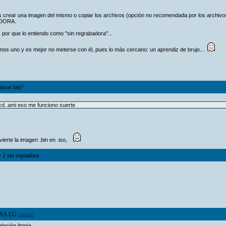
 crear una imagen del mismo o copiar los archivos (opción no recomendada por los archivos 
ADORA.
, por que lo entiendo como "sin regrabadora"...
mos uno y es mejor no meterse con él, pues lo más cercano: un aprendiz de brujo...
hivos bin?
n cd..ami eso me funciono suerte
nvierte la imagen .bin en .iso,
y 2 sin copiadora
LG ¡¡¡¡¡¡¡¡
lación limpia.