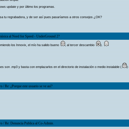
ndows update y por último los programas.
visa tu regrabadora, y de ser así pues pasaríamos a otros consejos ¿OK?
úsica al Need for Speed - UnderGround 2?
omiendo los Innovix, el mío ha salido bueno
, al tercer descambio
).
nes son .mp3 y basta con emplazarlos en el directorio de instalación o medio instalable (
)
ro
/
Re: ¿Porque este usuario se ve así?
ro
/
Re: Denuncia Publica al Co-Admin.