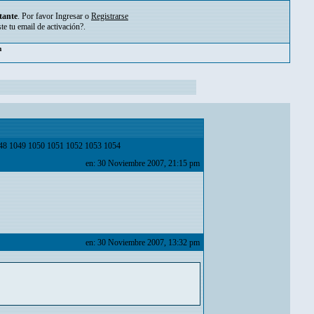
tante
. Por favor
Ingresar
o
Registrarse
ste tu
email de activación?
.
pm
48
1049
1050
1051
1052
1053
1054
en: 30 Noviembre 2007, 21:15 pm
en: 30 Noviembre 2007, 13:32 pm