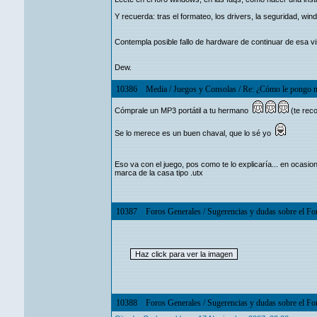
Y recuerda: tras el formateo, los drivers, la seguridad, wi
Contempla posible fallo de hardware de continuar de esa 
Dew.
10386
Media
/
Juegos y Consolas
/
Re: ¿Cómo le pongo m
Cómprale un MP3 portátil a tu hermano
(te rec
Se lo merece es un buen chaval, que lo sé yo
Eso va con el juego, pos como te lo explicaría... en ocasio
marca de la casa tipo .utx
10387
Foros Generales
/
Sugerencias y dudas sobre el Fo
10388
Foros Generales
/
Sugerencias y dudas sobre el Fo