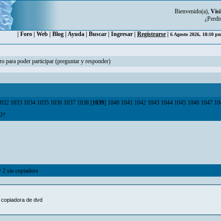
Bienvenido(a),
Visi
¿Perdi
|
Foro
|
Web
|
Blog
|
Ayuda
|
Buscar
|
Ingresar
|
Registrarse
|
6 Agosto 2026, 18:10 
ro para poder participar (preguntar y responder)
032
1033
1034
1035
1036
1037
1038
[
1039
]
1040
1041
1042
1043
1044
1045
1046
1047
10
O?
y 2 sin copiadora
a copiadora de dvd