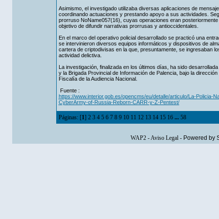
Asimismo, el investigado utilizaba diversas aplicaciones de mensaje
coordinando actuaciones y prestando apoyo a sus actividades. Según 
prorruso NoName057(16), cuyas operaciones eran posteriormente rei
objetivo de difundir narrativas prorrusas y antioccidentales.
En el marco del operativo policial desarrollado se practicó una entra
se intervinieron diversos equipos informáticos y dispositivos de a
cartera de criptodivisas en la que, presuntamente, se ingresaban lo
actividad delictiva.
La investigación, finalizada en los últimos días, ha sido desarrolla
y la Brigada Provincial de Información de Palencia, bajo la direcció
Fiscalía de la Audiencia Nacional.
Fuente :
https://www.interior.gob.es/opencms/eu/detalle/articulo/La-Policia
CyberArmy-of-Russia-Reborn-CARR-y-Z-Pentest/
Páginas: [
1
]
2
3
4
5
6
7
8
9
10
11
12
13
14
15
16
...
58
WAP2
-
Aviso Legal
-
Powered by 