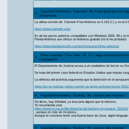
Seguridad Informática
/
Seguridad
/
Re: Guía rápida para descarg
2
desinfección.
La ultima versión de Clamwin Free Antivirus es 0.103.2.1 y no la 0.
https://www.clamwin.com/
Es de los pocos antivirus compatibles con Windows 2000, 98 y el m
Panda Antivirus aun ofrece un Antivirus gratuito (no lo he probado)
https://www.pandasecurity.com/es/homeusers/free-antivirus/
Foros Generales
/
Foro Libre
/
EE. UU. juzga a activista por borr
3
GrapheneOS
El Departamento de Justicia acusa a un ciudadano de borrar su Goo
Se trata del primer caso federal en Estados Unidos que imputa car
La defensa del activista argumenta que la detención en el aeropuerto 
https://es-us.noticias.yahoo.com/ee-uu-juzga-activista-borrar-05
4
Seguridad Informática
/
Hacking
/
Re: consejos para empezar¿?
De libros, hay infinidad, yo buscaria alguno que te interese.
Yo recomiendo este
https://www.ra-ma.es/libro/historia-del-hacking-en-espana_193165/
, aunque es más de mi epoca...
Aunque te conviene tener una buena base de Linux, algún lenguaje
5
Seguridad Informática
/
Hacking
/
Re: consejos para empezar¿?