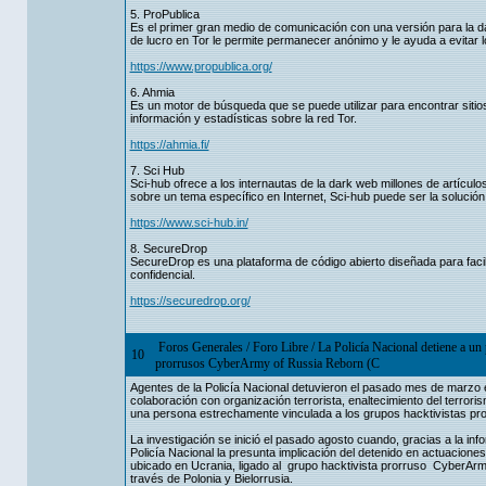
5. ProPublica
Es el primer gran medio de comunicación con una versión para la da
de lucro en Tor le permite permanecer anónimo y le ayuda a evitar 
https://www.propublica.org/
6. Ahmia
Es un motor de búsqueda que se puede utilizar para encontrar sitios
información y estadísticas sobre la red Tor.
https://ahmia.fi/
7. Sci Hub
Sci-hub ofrece a los internautas de la dark web millones de artículo
sobre un tema específico en Internet, Sci-hub puede ser la solución
https://www.sci-hub.in/
8. SecureDrop
SecureDrop es una plataforma de código abierto diseñada para facil
confidencial.
https://securedrop.org/
Foros Generales
/
Foro Libre
/
La Policía Nacional detiene a un
10
prorrusos CyberArmy of Russia Reborn (C
Agentes de la Policía Nacional detuvieron el pasado mes de marzo e
colaboración con organización terrorista, enaltecimiento del terrori
una persona estrechamente vinculada a los grupos hacktivistas p
La investigación se inició el pasado agosto cuando, gracias a la inf
Policía Nacional la presunta implicación del detenido en actuacione
ubicado en Ucrania, ligado al grupo hacktivista prorruso CyberArmy 
través de Polonia y Bielorrusia.