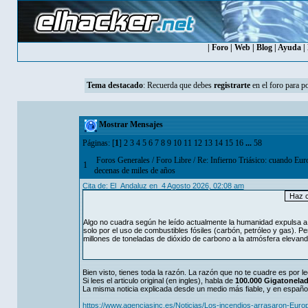
|
Foro
|
Web
|
Blog
|
Ayuda
|
Tema destacado
:
Recuerda que debes
registrarte
en el foro para p
Mostrar Mensajes
Páginas: [
1
]
2
3
4
5
6
7
8
9
10
11
12
13
14
15
16
...
58
Foros Generales
/
Foro Libre
/
Re: Infierno Triásico: cuando Eur
1
decenas de miles de años
Cita de: El_Andaluz en 4 Agosto 2026, 02:08 am
Algo no cuadra según he leído actualmente la humanidad expulsa a 
solo por el uso de combustibles fósiles (carbón, petróleo y gas). 
millones de toneladas de dióxido de carbono a la atmósfera elevand
Bien visto, tienes toda la razón. La razón que no te cuadre es por 
Si lees el articulo original (en ingles), habla de
100.000 Gigatonela
La misma noticia explicada desde un medio más fiable, y en español
https://www.agenciasinc.es/Noticias/Los-incendios-arrasaron-Europ