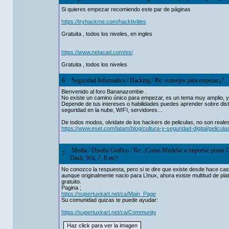
Si quieres empezar recomiendo este par de páginas
https://tryhackme.com/hacktivities
Gratuita , todos los niveles, en ingles
https://www.netacad.com/es/
Gratuita , todos los niveles
6
Seguridad Informática
/
Hacking
/
Re: consejos para empezar¿?
Bienvenido al foro Bananazombie .
No existe un camino único para empezar, es un tema muy amplio, y
Depende de tus intereses o habilidades puedes aprender sobre distin
seguridad en la nube, WIFI, servidores...
De todos modos, olvidate de los hackers de peliculas, no son reale
https://www.eset.com/latam/blog/cultura-y-seguridad-digital/pelicul
Media
/
Diseño Gráfico
/
Re: ¿Como Modelar o importar pistas 
7
Dash, Wii, 7, 8 etc?
No conozco la respuesta, pero si te dire que existe desde hace cas
aunque originalmente nacio para LInux, ahora existe multitud de pl
gratuito.
Pagina ;
https://supertuxkart.net/ca/Main_Page
Su comunidad quizas te puede ayudar:
https://supertuxkart.net/ca/Community