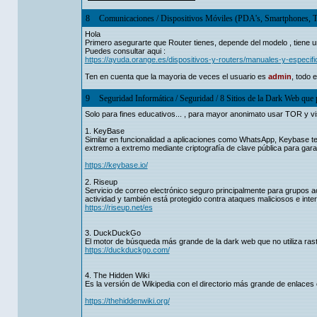
8
Comunicaciones
/
Dispositivos Móviles (PDA's, Smartphones, T
Hola
Primero asegurarte que Router tienes, depende del modelo , tiene u
Puedes consultar aqui :
https://ayuda.orange.es/dispositivos-y-routers/manuales-y-especifi
Ten en cuenta que la mayoria de veces el usuario es
admin
, todo 
9
Seguridad Informática
/
Seguridad
/
8 Sitios de la Dark Web que 
Solo para fines educativos... , para mayor anonimato usar TOR y vis
1. KeyBase
Similar en funcionalidad a aplicaciones como WhatsApp, Keybase te
extremo a extremo mediante criptografía de clave pública para garan
https://keybase.io/
2. Riseup
Servicio de correo electrónico seguro principalmente para grupos ac
actividad y también está protegido contra ataques maliciosos e inter
https://riseup.net/es
3. DuckDuckGo
El motor de búsqueda más grande de la dark web que no utiliza rast
https://duckduckgo.com/
4. The Hidden Wiki
Es la versión de Wikipedia con el directorio más grande de enlaces 
https://thehiddenwiki.org/