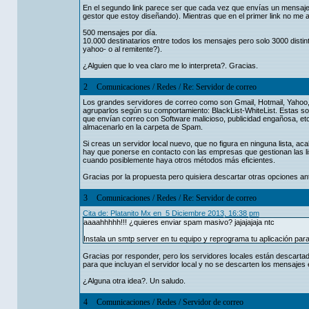
En el segundo link parece ser que cada vez que envías un mensaje 
gestor que estoy diseñando). Mientras que en el primer link no me a
500 mensajes por día.
10.000 destinatarios entre todos los mensajes pero solo 3000 distin
yahoo- o al remitente?).
¿Alguien que lo vea claro me lo interpreta?. Gracias.
2
Comunicaciones
/
Redes
/
Re: Servidor de correo
Los grandes servidores de correo como son Gmail, Hotmail, Yahoo,
agruparlos según su comportamiento: BlackList-WhiteList. Estas son 
que envían correo con Software malicioso, publicidad engañosa, etc.
almacenarlo en la carpeta de Spam.
Si creas un servidor local nuevo, que no figura en ninguna lista, ac
hay que ponerse en contacto con las empresas que gestionan las li
cuando posiblemente haya otros métodos más eficientes.
Gracias por la propuesta pero quisiera descartar otras opciones an
3
Comunicaciones
/
Redes
/
Re: Servidor de correo
Cita de: Platanito Mx en 5 Diciembre 2013, 16:38 pm
aaaahhhhh!!! ¿quieres enviar spam masivo? jajajajaja ntc
Instala un smtp server en tu equipo y reprograma tu aplicación para
Gracias por responder, pero los servidores locales están descartad
para que incluyan el servidor local y no se descarten los mensajes 
¿Alguna otra idea?. Un saludo.
4
Comunicaciones
/
Redes
/
Servidor de correo