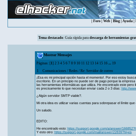
|
Foro
|
Web
|
Blog
|
Ayuda
|
Tema destacado
:
Guía rápida para
descarga de herramientas grat
Mostrar Mensajes
Páginas: [
1
]
2
3
4
5
6
7
8
9
10
11
12
13
14
15
16
...
19
1
Comunicaciones
/
Redes
/
Re: Servidor de correo
¡Esa es mi principal opción hasta el momento!. Por eso estoy busc
escritorio. En un principio no puede ser de pago porque la empres
las herramientas informáticas que utiliza. He encontrado este pero
es precisamente lo que necesitan enviar cada 2 o 3 días:
http://ww
¿Algún servidor SMTP viable?.
Mi otra idea es utilizar varias cuentas para sobrepasar el límite q
Un saludo.
EDITO:
He encontrado esto:
https://support.google.com/a/answer/166852?
Y esto otro:
https://support.google.com/mail/answer/22839?hl=es