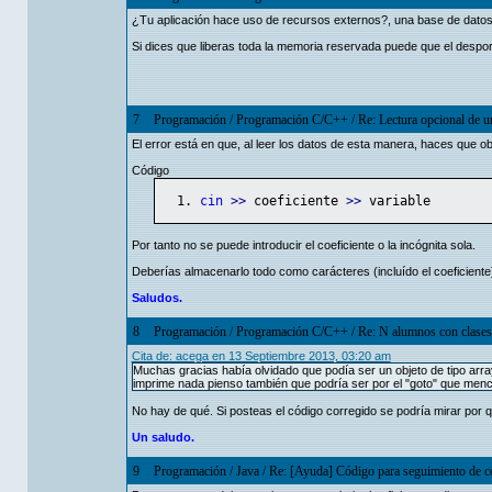
¿Tu aplicación hace uso de recursos externos?, una base de datos,
Si dices que liberas toda la memoria reservada puede que el despor
7
Programación
/
Programación C/C++
/
Re: Lectura opcional de un
El error está en que, al leer los datos de esta manera, haces que 
Código
cin
>>
 coeficiente 
>>
 variable
Por tanto no se puede introducir el coeficiente o la incógnita sola.
Deberías almacenarlo todo como carácteres (incluído el coeficiente)
Saludos.
8
Programación
/
Programación C/C++
/
Re: N alumnos con clases
Cita de: acega en 13 Septiembre 2013, 03:20 am
Muchas gracias había olvidado que podía ser un objeto de tipo arra
imprime nada pienso también que podría ser por el "goto" que menci
No hay de qué. Si posteas el código corregido se podría mirar por q
Un saludo.
9
Programación
/
Java
/
Re: [Ayuda] Código para seguimiento de 