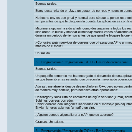
Buenas tardes:
Estoy desarrollando en Java un gestor de correos y necesito conec
He hecho envíos con gmail y hotmail pero sé que te ponen restric
tiempo antes de que te bloqueen la cuenta. La aplicación es con fi
Mi primera opción ha sido añadir como destinatarios a todos los r
sido crear un bucle y mandar el mensaje varias veces añadiendo e
durante un periodo de tiempo antes de que gmail te bloquee la cuent
¿Conocéis algún servidor de correos que ofrezca una API o un mod
masivo de e-mails?
Un saludo.
5
Programación
/
Programación C/C++
/
Gestor de correos con C
Buenas tardes:
Un pequeño comercio me ha encargado el desarrollo de una aplicac
ya que tiene librerías estándar que ofrecen la mayoría de operacio
Aún así, me atrae la idea de desarrollarlo en C++, pero no encuentr
de manera muy sencilla, pero necesito otras operaciones:
Descargar y subir lista de contactos de algún servidor (Gmail, hotmai
Subir los correos borrador.
Enviar correos con imágenes insertadas en el mensaje (no adjuntas
Enviar ficheros adjuntos (un pdf o un zip).
¿Alguien conoce alguna librería o API que se acerque?.
Gracias. Un saludo.
6
Programación
/
Programación C/C++
/
Re: Liberar memoria