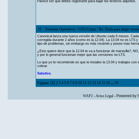
Parece ser que debes registrarte para bajar los ficheros adjuntos.
10
Sistemas Operativos
/
GNU/Linux
/
Re: Duda para elegir versi
Canonical lanza una nueva versión de Ubuntu cada 6 meses. Cada 
corregida durante 2 años (como es la 12.04). La 13.04 no es LTS y p
tipo de problemas, sin embargo es más reciente y posee mas herra
¿Esto quiere decir que la 12.04 te va a funcionar de maravilla?, NO
y por lo general funcionan mejor que las versiones no-LTS.
Lo que yo te recomiendo es que te instales la 13.04 y trabajes con e
cobrar.
Saludos.
Páginas: [
1
]
2
3
4
5
6
7
8
9
10
11
12
13
14
15
16
...
19
WAP2
-
Aviso Legal
-
Powered by 