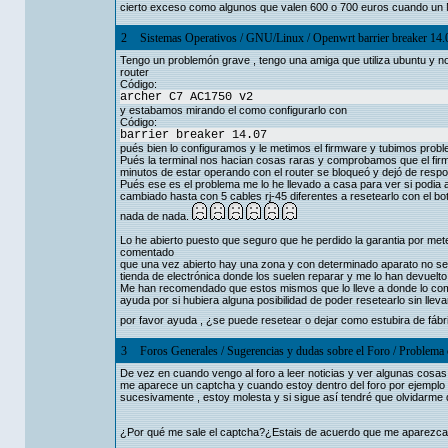
cierto exceso como algunos que valen 600 o 700 euros cuando un 
2
Sistemas Operativos
/
GNU/Linux
/
Openwrt barrier breaker 14.0
Tengo un problemón grave , tengo una amiga que utiliza ubuntu y n
router
Código:
archer C7 AC1750 v2
y estabamos mirando el como configurarlo con
Código:
barrier breaker 14.07
pués bien lo configuramos y le metimos el firmware y tubimos prob
Pués la terminal nos hacian cosas raras y comprobamos que el firm
minutos de estar operando con el router se bloqueó y dejó de respo
Pués ese es el problema me lo he llevado a casa para ver si podia 
cambiado hasta con 5 cables rj-45 diferentes a resetearlo con el b
nada de nada.
Lo he abierto puesto que seguro que he perdido la garantia por met
comentado
que una vez abierto hay una zona y con determinado aparato no se 
tienda de electrónica donde los suelen reparar y me lo han devuelt
Me han recomendado que estos mismos que lo lleve a donde lo compr
ayuda por si hubiera alguna posibilidad de poder resetearlo sin lleva
por favor ayuda , ¿se puede resetear o dejar como estubira de fábr
3
Foros Generales
/
Sugerencias y dudas sobre el Foro
/
Problema c
De vez en cuando vengo al foro a leer noticias y ver algunas cosas
me aparece un captcha y cuando estoy dentro del foro por ejemplo la
sucesivamente , estoy molesta y si sigue así tendré que olvidarme 
¿Por qué me sale el captcha?¿Estais de acuerdo que me aparezca