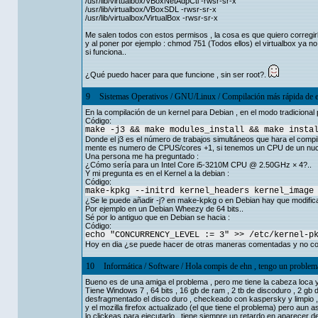
/usr/lib/virtualbox/VBoxNetAdpCtl -rwsr-sr-x
/usr/lib/virtualbox/VBoxSDL -rwsr-sr-x
/usr/lib/virtualbox/VirtualBox -rwsr-sr-x
Me salen todos con estos permisos , la cosa es que quiero corregi
y al poner por ejemplo : chmod 751 (Todos ellos) el virtualbox ya no
si funciona..
¿Qué puedo hacer para que funcione , sin ser root?.
9
Sistemas Operativos
/
GNU/Linux
/
Compilación más rápida de e
En la compilación de un kernel para Debian , en el modo tradicional 
Código:
make -j3 && make modules_install && make insta
Donde el j3 es el número de trabajos simultáneos que hara el compila
mente es numero de CPUS/cores +1, si tenemos un CPU de un nucle
Una persona me ha preguntado :
¿Cómo sería para un Intel Core i5-3210M CPU @ 2.50GHz × 4?..
Y mi pregunta es en el Kernel a la debian :
Código:
make-kpkg --initrd kernel_headers kernel_image
¿Se le puede añadir -j? en make-kpkg o en Debian hay que modificar
Por ejemplo en un Debian Wheezy de 64 bits..
Sé por lo antiguo que en Debian se hacia :
Código:
echo "CONCURRENCY_LEVEL := 3" >> /etc/kernel-p
Hoy en dia ¿se puede hacer de otras maneras comentadas y no c
10
Informática
/
Software
/
Hola compis de ehn , tengo un problema
Bueno es de una amiga el problema , pero me tiene la cabeza loca 
Tiene Windows 7 , 64 bits , 16 gb de ram , 2 tb de discoduro , 2 gb d
desfragmentado el disco duro , checkeado con kaspersky y limpio ,
y el mozilla firefox actualizado (el que tiene el problema) pero aun 
lo clickeas para ejecutarlo , tiene siempre un retardo en aparecer 