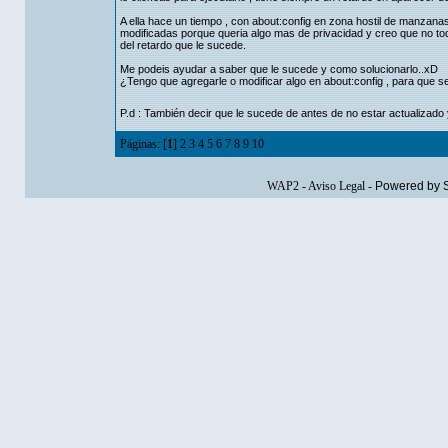
A ella hace un tiempo , con about:config en zona hostil de manzana
modificadas porque queria algo mas de privacidad y creo que no to
del retardo que le sucede.
Me podeis ayudar a saber que le sucede y como solucionarlo..xD
¿Tengo que agregarle o modificar algo en about:config , para que s
P.d : También decir que le sucede de antes de no estar actualizado
Páginas: [
1
]
2
3
4
5
6
7
8
9
10
WAP2
-
Aviso Legal
-
Powered by 