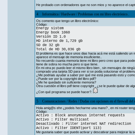
He probado con ordenadores que no son mios y no aparece el cap
4
Informática
/
Hardware
/
Problemas con mi libro electrónico..
Os comento que tengo un libro electrónico:
Código:
Energy sistem
Energy book 1060
Versión ID 1.0
HD interno de 1,729 gb
SD de 32 gb
Total de HD 30,036 gb
El problema es que hace unos dias hacia acá me está saliendo un me
aparece el mensaje de memoria insuficiente..
No recuerdo cuanta memoria tiene mi libro pero creo que para poder 
tiene de sobra no mucha pero si que tiene.
En mi otra pc puedo leer el mismo libro bien , sin mensajes de nin
comprado una tarjeta SD para ver si se podia solucionar el problema
¿Me podriais ayudar a saber por qué me está pasando esto y como
¿Puede ser por la copyright del libro pdf?
¿Me he quedado sin suficiente memoria?
Otra cuestión el libro pdf tiene copyright , ¿se le puede quitar de a
¿Con qué programa se puede hacer?.
5
Comunicaciones
/
Redes
/
Dudas con opciones en el firewall del r
Hola amig@s ehn ¿podeis hecharme una mano? , en mi router tengo
Código:
Activo : Block anonymous internet requests
Activo : Filter multicast
Desactivado : Filter internet NAT redirection
Activo : Filter IDENT(port 113)
Me gustaria saber que puedo activar y descativar para mejorar la s