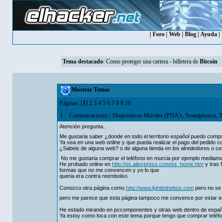
|
Foro
|
Web
|
Blog
|
Ayuda
|
Tema destacado
:
Como proteger una cartera - billetera de
Bitcoin
Mostrar Temas
Páginas: [
1
]
2
3
4
5
6
7
8
9
10
1
Comunicaciones
/
Dispositivos Móviles (PDA's, Smartphones, T
Atención pregunta..
Me gustaria saber ¿donde en todo el territorio español puedo compr
Ya sea en una web online y que pueda realizar el pago del pedido c
¿Sabeis de alguna web? o de alguna tienda en los alrededores o ce
No me gustaria comprar el teléfono en murcia por ejemplo mediamark
He probado online en
http://es.aliexpress.com/es_home.htm
y tras 
formas que no me convencen y yo lo que
queria era contra reembolso.
Conozco otra página como
http://www.lightinthebox.com
pero no se 
pero me parece que esta página tampoco me convence por estar en
He estado mirando en pccomponentes y otras web dentro de españ
Ya estoy como loca con este tema porque tengo que comprar teléfo