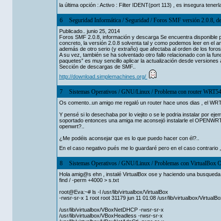
la última opción : Activo : Filter IDENT(port 113) , es insegura tenerl
6
Seguridad Informática
/
Seguridad
/
Foros SMF versión 2.0.8, de
Publicado.. junio 25, 2014
Foros SMF 2.0.8, información y descarga Se encuentra disponible 
concreto, la versión 2.0.8 solventa tal y como podemos leer en el an
además de otro serio (y extraño) que afectaba al orden de los fo
A su vez, también se ha solventado otro fallo relacionado con la f
paquetes” es muy sencillo aplicar la actualización desde versiones 
Sección de descargas de SMF..
http://download.simplemachines.org/
7
Sistemas Operativos
/
GNU/Linux
/
Problema con router WRT5
Os comento..un amigo me regaló un router hace unos dias , el WR
Y pensé si lo desechaba por lo viejito o se le podria instalar por 
soportado entonces una amiga me aconsejó instalarle el OPENWRT y 
openwrt?..
¿Me podéis aconsejar que es lo que puedo hacer con él?..
En el caso negativo pués me lo guardaré pero en el caso contrario 
8
Sistemas Operativos
/
GNU/Linux
/
Problemas con VirtualBox O
Hola amig@s ehn , instalé VirtualBox ose y haciendo una busqueda 
find / -perm +4000 > s.txt
root@Eva:~# ls -l /usr/lib/virtualbox/VirtualBox
-rwsr-sr-x 1 root root 31179 jun 11 01:08 /usr/lib/virtualbox/VirtualBo
/usr/lib/virtualbox/VBoxNetDHCP -rwsr-sr-x
/usr/lib/virtualbox/VBoxHeadless -rwsr-sr-x