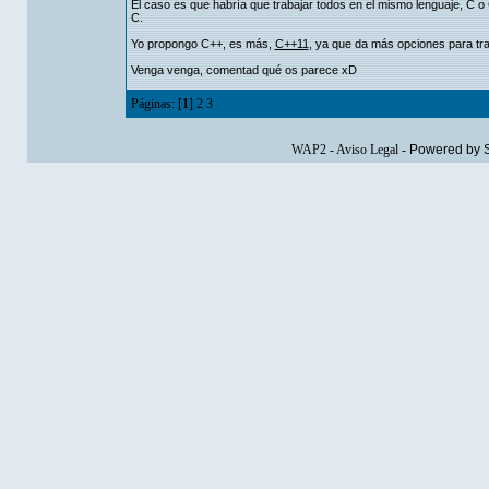
El caso es que habría que trabajar todos en el mismo lenguaje, C o
C.
Yo propongo C++, es más,
C++11
, ya que da más opciones para trab
Venga venga, comentad qué os parece xD
Páginas: [
1
]
2
3
WAP2
-
Aviso Legal
-
Powered by 