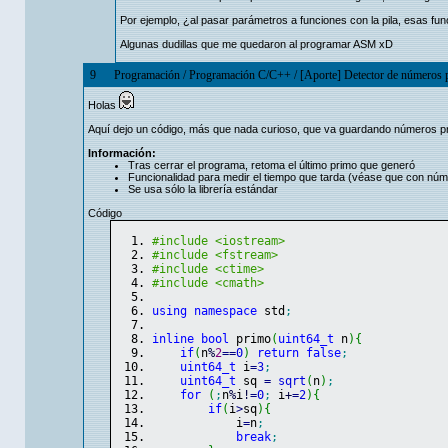
Por ejemplo, ¿al pasar parámetros a funciones con la pila, esas funci
Algunas dudillas que me quedaron al programar ASM xD
9
Programación
/
Programación C/C++
/
[Aporte] Detector de números
Holas
Aquí dejo un código, más que nada curioso, que va guardando números pr
Información:
Tras cerrar el programa, retoma el último primo que generó
Funcionalidad para medir el tiempo que tarda (véase que con nú
Se usa sólo la librería estándar
Código
#include <iostream>
#include <fstream>
#include <ctime>
#include <cmath>
using
namespace
 std
;
inline
bool
 primo
(
uint64_t
 n
)
{
if
(
n
%
2
==
0
)
return
false
;
uint64_t
 i
=
3
;
uint64_t
 sq 
=
sqrt
(
n
)
;
for
(
;
n
%
i
!
=
0
;
 i
+
=
2
)
{
if
(
i
>
sq
)
{
            i
=
n
;
break
;