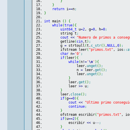
}
}
return
 i
==
n
;
}
int
 main 
(
)
{
while
(
true
)
{
uint64_t
 u
=
2
, g
=
0
, h
=
0
;
        string t
;
cout
<<
"Numero de primos a conseg
        getline
(
cin
,t
)
;
        g 
=
 strtoull
(
t.
c_str
(
)
,
NULL
,
0
)
;
        ifstream leer
(
"primos.txt"
, ios
::
a
char
 n
=
'0'
;
if
(
leer
)
{
while
(
n
!
=
'
\n
'
)
{
                leer.
unget
(
)
;
                n 
=
 leer.
get
(
)
;
                leer.
unget
(
)
;
}
            leer.
get
(
)
;
            leer 
>>
 u
;
}
        leer.
close
(
)
;
if
(
g
==
0
)
{
cout
<<
"Ultimo primo consegui
continue
;
}
        ofstream escribir
(
"primos.txt"
, io
if
(
u
==
2
)
{
            escribir 
<<
 u
--
;
}