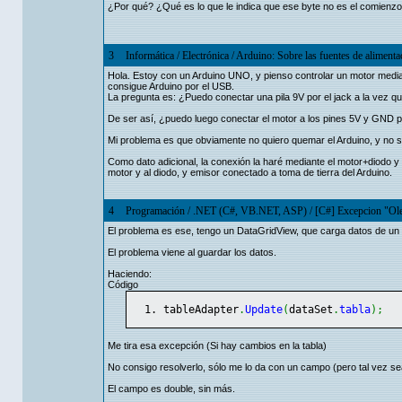
¿Por qué? ¿Qué es lo que le indica que ese byte no es el comienz
3
Informática
/
Electrónica
/
Arduino: Sobre las fuentes de alimenta
Hola. Estoy con un Arduino UNO, y pienso controlar un motor median
consigue Arduino por el USB.
La pregunta es: ¿Puedo conectar una pila 9V por el jack a la vez 
De ser así, ¿puedo luego conectar el motor a los pines 5V y GND p
Mi problema es que obviamente no quiero quemar el Arduino, y no 
Como dato adicional, la conexión la haré mediante el motor+diodo y
motor y al diodo, y emisor conectado a toma de tierra del Arduino.
4
Programación
/
.NET (C#, VB.NET, ASP)
/
[C#] Excepcion "Ol
El problema es ese, tengo un DataGridView, que carga datos de un
El problema viene al guardar los datos.
Haciendo:
Código
tableAdapter
.
Update
(
dataSet
.
tabla
)
;
Me tira esa excepción (Si hay cambios en la tabla)
No consigo resolverlo, sólo me lo da con un campo (pero tal vez se
El campo es double, sin más.