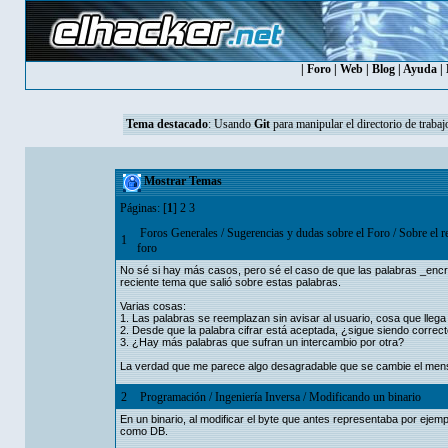
|
Foro
|
Web
|
Blog
|
Ayuda
|
Tema destacado
:
Usando
Git
para manipular el directorio de trabaj
Mostrar Temas
Páginas: [
1
]
2
3
Foros Generales
/
Sugerencias y dudas sobre el Foro
/
Sobre el r
1
foro
No sé si hay más casos, pero sé el caso de que las palabras _encrip
reciente tema que salió sobre estas palabras.
Varias cosas:
1. Las palabras se reemplazan sin avisar al usuario, cosa que llega 
2. Desde que la palabra cifrar está aceptada, ¿sigue siendo correc
3. ¿Hay más palabras que sufran un intercambio por otra?
La verdad que me parece algo desagradable que se cambie el mens
2
Programación
/
Ingeniería Inversa
/
Modificando un binario
En un binario, al modificar el byte que antes representaba por eje
como DB.