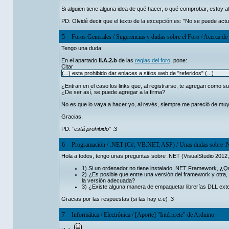
Si alguien tiene alguna idea de qué hacer, o qué comprobar, estoy a
PD: Olvidé decir que el texto de la excepción es: "No se puede actu
5
Foros Generales
/
Sugerencias y dudas sobre el Foro
/
Acerca de 
Tengo una duda:
En el apartado
II.A.2.b
de las
reglas del foro
, pone:
Citar
(...) esta prohibido dar enlaces a sitios web de "referidos" (...)
¿Entran en el caso los links que, al registrarse, te agregan como s
¿De ser así, se puede agregar a la firma?
No es que lo vaya a hacer yo, al revés, siempre me pareció de muy 
Gracias.
PD:
"est
á
prohibido
" :3
6
Programación
/
.NET (C#, VB.NET, ASP)
/
Unas dudas sobre 
Hola a todos, tengo unas preguntas sobre .NET (VisualStudio 2012, 
1) Si un ordenador no tiene instalado .NET Framework, ¿Qué
2) ¿Es posible que entre una versión del framework y otra
la versión adecuada?
3) ¿Existe alguna manera de empaquetar librerías DLL ext
Gracias por las respuestas (si las hay e.e) :3
7
Informática
/
Electrónica
/
[Aporte] "Intérprete" de Arduino