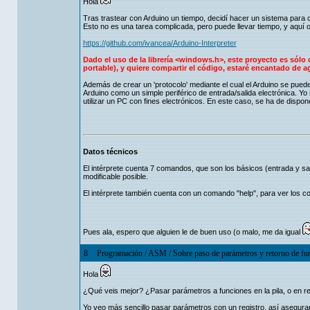
Hola
Tras trastear con Arduino un tiempo, decidí hacer un sistema para c
Esto no es una tarea complicada, pero puede llevar tiempo, y aquí o
https://github.com/ivancea/Arduino-Interpreter
Dado el uso de la librería <windows.h>, este proyecto es sólo
portable), y quiere compartir el código, estaré encantado de a
Además de crear un 'protocolo' mediante el cual el Arduino se pued
Arduino como un simple periférico de entrada/salida electrónica. Yo n
utilizar un PC con fines electrónicos. En este caso, se ha de dispo
Datos técnicos
El intérprete cuenta 7 comandos, que son los básicos (entrada y sali
modificable posible.
El intérprete también cuenta con un comando "help", para ver los 
Pues ala, espero que alguien le de buen uso (o malo, me da igual
8
Programación
/
ASM
/
Sobre paso de parámetros y retorno de fu
Hola
¿Qué veis mejor? ¿Pasar parámetros a funciones en la pila, o en re
Yo veo más sencillo pasar parámetros con un registro, así asegurar