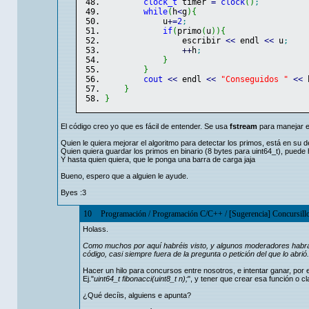
clock_t
 timer 
=
clock
(
)
;
while
(
h
<
g
)
{
            u
+
=
2
;
if
(
primo
(
u
)
)
{
                escribir 
<<
 endl 
<<
 u
;
++
h
;
}
}
cout
<<
 endl 
<<
"Conseguidos "
<<
 
}
}
El código creo yo que es fácil de entender. Se usa
fstream
para manejar e
Quien le quiera mejorar el algoritmo para detectar los primos, está en su 
Quien quiera guardar los primos en binario (8 bytes para uint64_t), puede 
Y hasta quien quiera, que le ponga una barra de carga jaja
Bueno, espero que a alguien le ayude.
Byes :3
10
Programación
/
Programación C/C++
/
[Sugerencia] Concursil
Holass.
Como muchos por aquí habréis visto, y algunos moderadores habrán
código, casi siempre fuera de la pregunta o petición del que lo abrió
Hacer un hilo para concursos entre nosotros, e intentar ganar, por 
Ej."
uint64_t fibonacci(uint8_t n);
", y tener que crear esa función o c
¿Qué decíis, alguiens e apunta?