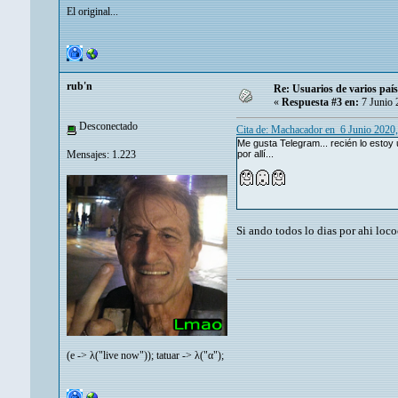
El original...
rub'n
Re: Usuarios de varios paí
«
Respuesta #3 en:
7 Junio 
Desconectado
Cita de: Machacador en 6 Junio 2020
Me gusta Telegram... recién lo estoy u
Mensajes: 1.223
por allí...
Si ando todos lo dias por ahi lo
(e -> λ("live now")); tatuar -> λ("α");