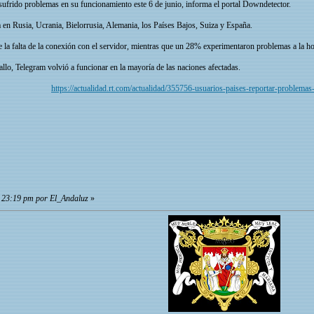
sufrido problemas en su funcionamiento este 6 de junio, informa el portal Downdetector.
a en Rusia, Ucrania, Bielorrusia, Alemania, los Países Bajos, Suiza y España.
la falta de la conexión con el servidor, mientras que un 28% experimentaron problemas a la hor
lo, Telegram volvió a funcionar en la mayoría de las naciones afectadas.
https://actualidad.rt.com/actualidad/355756-usuarios-paises-reportar-problema
, 23:19 pm por El_Andaluz
»