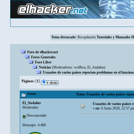
Tema destacado
:
Recopilación
Tutoriales y Manuales 
Foro de elhacker.net
Foros Generales
Foro Libre
Noticias
(Moderadores:
wolfbcn
,
El_Andaluz
)
Usuarios de varios países reportan problemas en el funcio
Páginas:
[
1
]
Autor
Tema: Usuarios de varios países repo
El_Andaluz
Usuarios de varios países 
Moderador
«
en:
6 Junio 2020, 22:57 p
Desconectado
Mensajes: 4.400