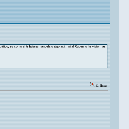
ático, es como si le faltara manuela o algo así... ni al Ruben lo he visto mas
En línea
.