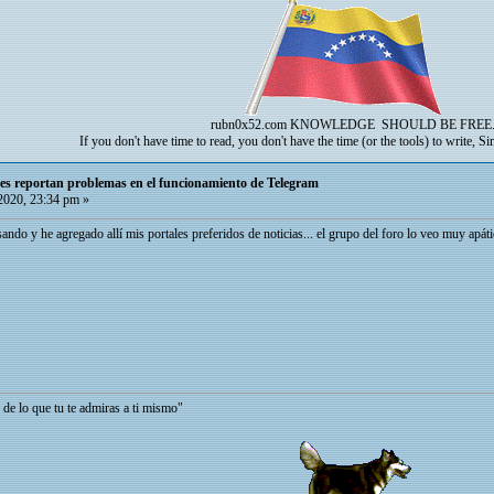
rubn0x52.com
KNOWLEDGE SHOULD BE FREE
If you don't have time to read, you don't have the time (or the tools) to write, S
ses reportan problemas en el funcionamiento de Telegram
2020, 23:34 pm »
ando y he agregado allí mis portales preferidos de noticias... el grupo del foro lo veo muy apátic
e tu te admiras a ti mismo"