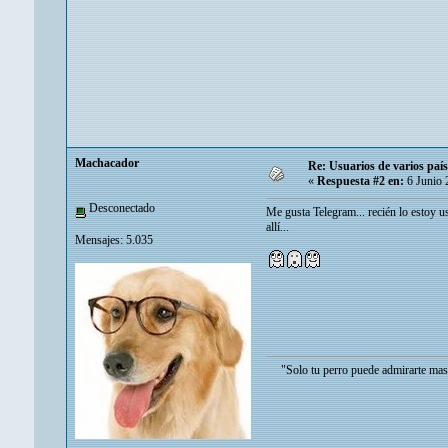
Machacador
Re: Usuarios de varios paí
«
Respuesta #2 en:
6 Junio 
Desconectado
Me gusta Telegram... recién lo estoy us
allí...
Mensajes: 5.035
"Solo tu perro puede admirarte mas de lo qu