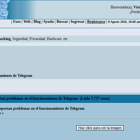
Bienvenido(a),
Visi
¿Perdi
|
Foro
|
Web
|
Blog
|
Ayuda
|
Buscar
|
Ingresar
|
Registrarse
|
8 Agosto 2026, 10:40 a
Hacking
, Seguridad, Privacidad, Hardware, etc
namiento de Telegram
rtan problemas en el funcionamiento de Telegram (Leído 7,757 veces)
reportan problemas en el funcionamiento de Telegram
m »