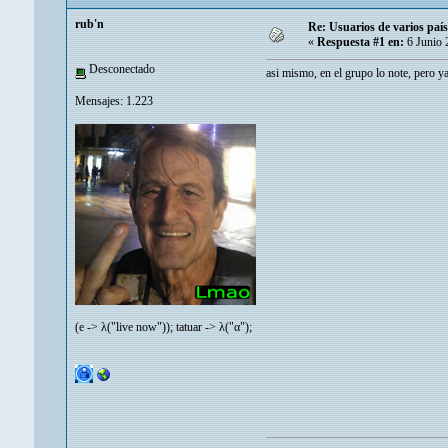
rub'n
Re: Usuarios de varios paí
«
Respuesta #1 en:
6 Junio 
Desconectado
asi mismo, en el grupo lo note, pero ya
Mensajes: 1.223
(e -> λ("live now")); tatuar -> λ("α");