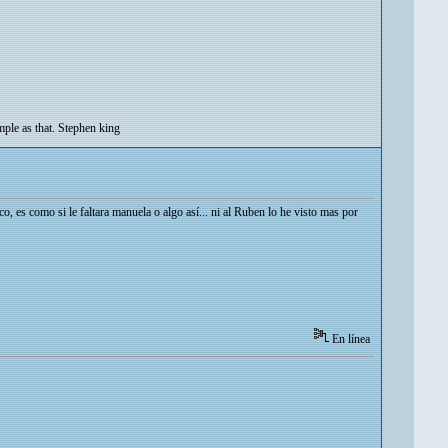
.
imple as that. Stephen king
o, es como si le faltara manuela o algo así... ni al Ruben lo he visto mas por
En línea