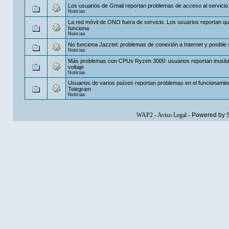
Los usuarios de Gmail reportan problemas de acceso al servicio
Noticias
La red móvil de ONO fuera de servicio. Los usuarios reportan q
funciona
Noticias
No funciona Jazztel: problemas de conexión a Internet y posible 
Noticias
Más problemas con CPUs Ryzen 3000: usuarios reportan inusita
voltaje
Noticias
Usuarios de varios países reportan problemas en el funcionamie
Telegram
Noticias
WAP2
-
Aviso Legal
-
Powered by 