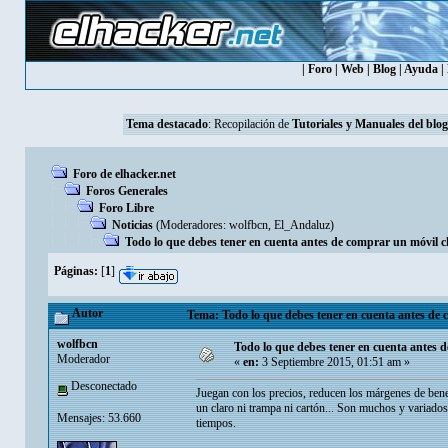
|
Foro
|
Web
|
Blog
|
Ayuda
|
Tema destacado
: Recopilación de
Tutoriales y Manuales del blog
Foro de elhacker.net
Foros Generales
Foro Libre
Noticias
(Moderadores:
wolfbcn
,
El_Andaluz
)
Todo lo que debes tener en cuenta antes de comprar un móvil c
Páginas:
[
1
]
Autor
Tema: Todo lo que debes tener en cuenta antes de 
wolfbcn
Todo lo que debes tener en cuenta antes 
Moderador
«
en:
3 Septiembre 2015, 01:51 am »
Desconectado
Juegan con los precios, reducen los márgenes de bene
un claro ni trampa ni cartón... Son muchos y variado
Mensajes: 53.660
tiempos.