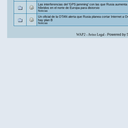
Las interferencias del 'GPS jamming' con las que Rusia aumenta
híbridos en el norte de Europa para distorsio
Noticias
Un oficial de la OTAN alerta que Rusia planea cortar Internet a O
hay plan B
Noticias
WAP2
-
Aviso Legal
-
Powered by 