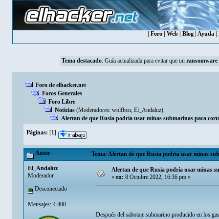
|
Foro
|
Web
|
Blog
|
Ayuda
|
Tema destacado
:
Guía actualizada para evitar que un
ransomware
Foro de elhacker.net
Foros Generales
Foro Libre
Noticias
(Moderadores:
wolfbcn
,
El_Andaluz
)
Alertan de que Rusia podría usar minas submarinas para cort
Páginas:
[
1
]
Autor
Tema: Alertan de que Rusia podría usar minas sub
El_Andaluz
Alertan de que Rusia podría usar minas s
Moderador
«
en:
8 Octubre 2022, 16:36 pm »
Desconectado
Mensajes: 4.400
Después del sabotaje submarino producido en los gaso