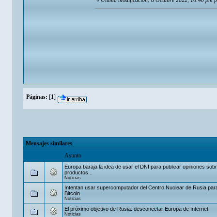
«
Última modificación: 8 Octubre 2022, 16:40 pm 
Páginas:
[
1
]
Mensajes similares
Asunto
Europa baraja la idea de usar el DNI para publicar opiniones sob
productos...
Noticias
Intentan usar supercomputador del Centro Nuclear de Rusia par
Bitcoin
Noticias
El próximo objetivo de Rusia: desconectar Europa de Internet
Noticias