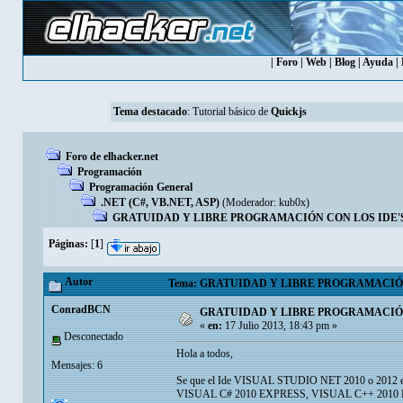
|
Foro
|
Web
|
Blog
|
Ayuda
|
Tema destacado
:
Tutorial básico de
Quickjs
Foro de elhacker.net
Programación
Programación General
.NET (C#, VB.NET, ASP)
(Moderador:
kub0x
)
GRATUIDAD Y LIBRE PROGRAMACIÓN CON LOS IDE'
Páginas:
[
1
]
Autor
Tema: GRATUIDAD Y LIBRE PROGRAMACIÓN C
ConradBCN
GRATUIDAD Y LIBRE PROGRAMACIÓN
«
en:
17 Julio 2013, 18:43 pm »
Desconectado
Hola a todos,
Mensajes: 6
Se que el Ide VISUAL STUDIO NET 2010 o 2012 es de 
VISUAL C# 2010 EXPRESS, VISUAL C++ 2010 EXP