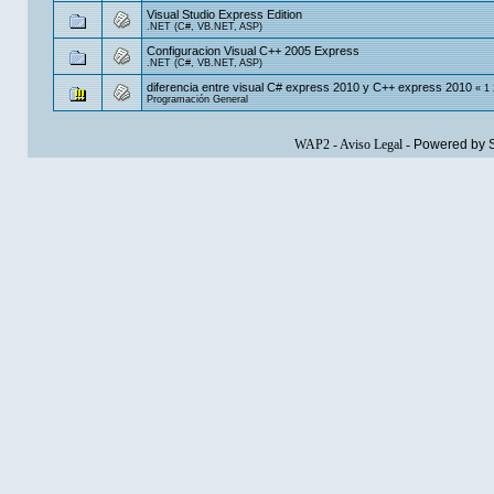
Visual Studio Express Edition
.NET (C#, VB.NET, ASP)
Configuracion Visual C++ 2005 Express
.NET (C#, VB.NET, ASP)
diferencia entre visual C# express 2010 y C++ express 2010
«
1
Programación General
WAP2
-
Aviso Legal
-
Powered by 