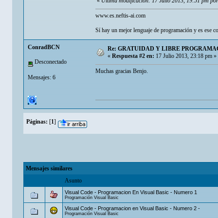
«
Última modificación: 17 Julio 2013, 19:51 pm por
www.es.neftis-ai.com
Sí hay un mejor lenguaje de programación y es ese con
ConradBCN
Re: GRATUIDAD Y LIBRE PROGRAMAC
«
Respuesta #2 en:
17 Julio 2013, 23:18 pm »
Desconectado
Muchas gracias Benjo.
Mensajes: 6
Páginas:
[
1
]
Mensajes similares
Asunto
Visual Code - Programacion En Visual Basic - Numero 1
Programación Visual Basic
Visual Code - Programacion en Visual Basic - Numero 2 -
Programación Visual Basic